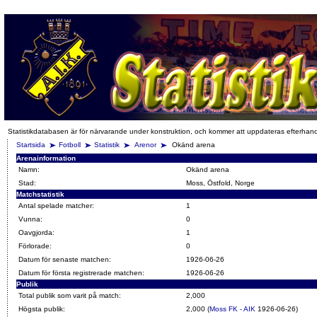
Statistikdatabasen är för närvarande under konstruktion, och kommer att uppdateras efterhan
Startsida
Fotboll
Statistik
Arenor
Okänd arena
Arenainformation
Namn:
Okänd arena
Stad:
Moss, Östfold, Norge
Matchstatistik
Antal spelade matcher:
1
Vunna:
0
Oavgjorda:
1
Förlorade:
0
Datum för senaste matchen:
1926-06-26
Datum för första registrerade matchen:
1926-06-26
Publik
Total publik som varit på match:
2,000
Högsta publik:
2,000 (
Moss FK - AIK
1926-06-26)