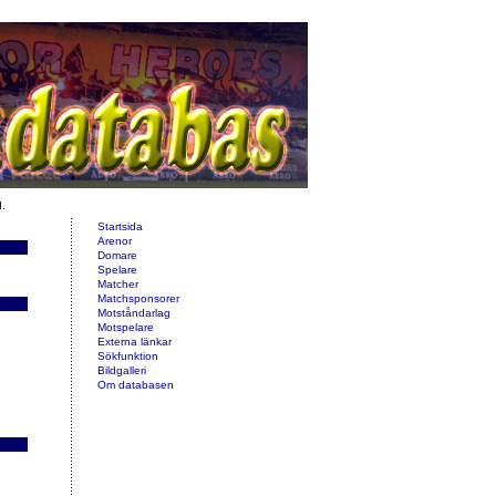
d.
Startsida
Arenor
Domare
Spelare
Matcher
Matchsponsorer
Motståndarlag
Motspelare
Externa länkar
Sökfunktion
Bildgalleri
Om databasen