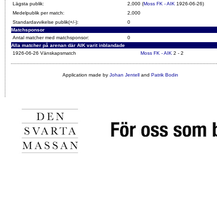
Lägsta publik:
2,000 (
Moss FK - AIK
1926-06-26)
Medelpublik per match:
2,000
Standardavvikelse publik(+/-):
0
Matchsponsor
Antal matcher med matchsponsor:
0
Alla matcher på arenan där AIK varit inblandade
1926-06-26 Vänskapsmatch
Moss FK - AIK
2 - 2
Application made by
Johan Jentell
and
Patrik Bodin