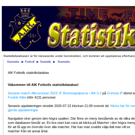
Statistikdatabasen är för närvarande under konstruktion, och kommer att uppdateras efterhan
Startsida
Fotboll
Statistik
Startsida
AIK Fotbolls statistikdatabas
Väkommen till AIK Fotbolls statistikdatabas!
Senaste match
:
Allsvenskan 2023
:
IF Brommapojkarna
-
AIK
0-2
på
Grimsta IP
dömd a
Fredrik Klitte
inför 4131 personer.
Senaste uppdateringen skedde 2026-07-22 klockan 21:09 svensk tid.
Klicka här för se
gjorda uppdateringar
.
Navigation sker genom den högra spalten. Där finns en meny bestående av de olika de
som databasen består av. En bra start kan vara att klicka på Matcher i den högra men
för att få upp en översikt över alla matcher. Här kan man snabbt välja ifall man vill se
matcher från ett annat årtal.