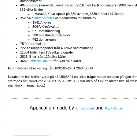
domarinsatser
4075
arenor
(varav 615 med foto och 2516 med kartkoordinater) i 2000 olika s
i 83 olika länder
...varav AIK har spelat på 539 av dem, i 339 städer i 67 länder
352 olika
matchdräkter
och domardräkter, burna av
1541 AIK-lag
504 AIK-målvakter
971 motståndarlag
500 motståndarmålvakter
462 domarteam
75 årsberättelser
222 säsongsrapporter från 40 olika sammanhang
11304 bilder från 135 olika fotografer
2818 filmer från 120 olika källor
46829
externa länkar
från 439 olika källor
Informationen sträcker sig från 1892-05-22 till 2024-08-14.
Databasen har hittills svarat på 4723506824 enskilda frågor sedan senaste gången de
startades om, vilket var 2026-03-15 05:28:10. (Tittar men på t ex en matchsida så ställ
man dock många frågor.)
Application made by
and
Johan Jentell
Patrik Bodin