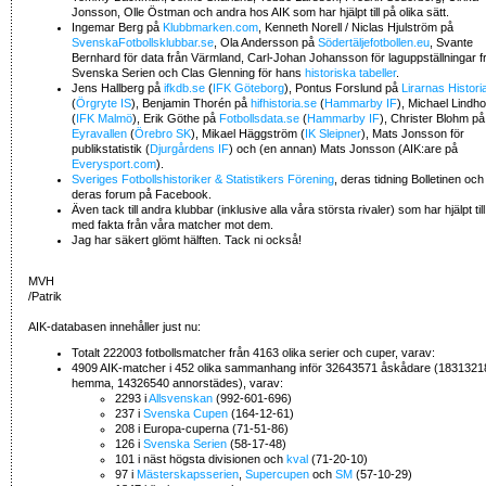
Jonsson, Olle Östman och andra hos AIK som har hjälpt till på olika sätt.
Ingemar Berg på
Klubbmarken.com
, Kenneth Norell / Niclas Hjulström på
SvenskaFotbollsklubbar.se
, Ola Andersson på
Södertäljefotbollen.eu
, Svante
Bernhard för data från Värmland, Carl-Johan Johansson för laguppställningar f
Svenska Serien och Clas Glenning för hans
historiska tabeller
.
Jens Hallberg på
ifkdb.se
(
IFK Göteborg
), Pontus Forslund på
Lirarnas Histori
(
Örgryte IS
), Benjamin Thorén på
hifhistoria.se
(
Hammarby IF
), Michael Lindh
(
IFK Malmö
), Erik Göthe på
Fotbollsdata.se
(
Hammarby IF
), Christer Blohm på
Eyravallen
(
Örebro SK
), Mikael Häggström (
IK Sleipner
), Mats Jonsson för
publikstatistik (
Djurgårdens IF
) och (en annan) Mats Jonsson (AIK:are på
Everysport.com
).
Sveriges Fotbollshistoriker & Statistikers Förening
, deras tidning Bolletinen och
deras forum på Facebook.
Även tack till andra klubbar (inklusive alla våra största rivaler) som har hjälpt till
med fakta från våra matcher mot dem.
Jag har säkert glömt hälften. Tack ni också!
MVH
/Patrik
AIK-databasen innehåller just nu:
Totalt 222003 fotbollsmatcher från 4163 olika serier och cuper, varav:
4909 AIK-matcher i 452 olika sammanhang inför 32643571 åskådare (1831321
hemma, 14326540 annorstädes), varav:
2293 i
Allsvenskan
(992-601-696)
237 i
Svenska Cupen
(164-12-61)
208 i Europa-cuperna (71-51-86)
126 i
Svenska Serien
(58-17-48)
101 i näst högsta divisionen och
kval
(71-20-10)
97 i
Mästerskapsserien
,
Supercupen
och
SM
(57-10-29)