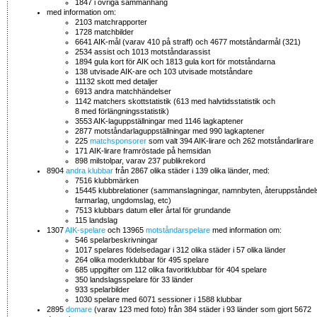
1847 i övriga sammanhang
med information om:
2103 matchrapporter
1728 matchbilder
6641 AIK-mål (varav 410 på straff) och 4677 motståndarmål (321)
2534 assist och 1013 motståndarassist
1894 gula kort för AIK och 1813 gula kort för motståndarna
138 utvisade AIK-are och 103 utvisade motståndare
11132 skott med detaljer
6913 andra matchhändelser
1142 matchers skottstatistik (613 med halvtidsstatistik och
8 med förlängningsstatistik)
3553 AIK-laguppställningar med 1146 lagkaptener
2877 motståndarlaguppställningar med 990 lagkaptener
225
matchsponsorer
som valt 394 AIK-lirare och 262 motståndarlirare
171 AIK-lirare framröstade på hemsidan
898 milstolpar, varav 237 publikrekord
8904
andra klubbar
från 2867 olika städer i 139 olika länder, med:
7516 klubbmärken
15445 klubbrelationer (sammanslagningar, namnbyten, återuppståndel
farmarlag, ungdomslag, etc)
7513 klubbars datum eller årtal för grundande
115 landslag
1307
AIK-spelare
och 13965
motståndarspelare
med information om:
546 spelarbeskrivningar
1017 spelares födelsedagar i 312 olika städer i 57 olika länder
264 olika moderklubbar för 495 spelare
685 uppgifter om 112 olika favoritklubbar för 404 spelare
350 landslagsspelare för 33 länder
933 spelarbilder
1030 spelare med 6071 sessioner i 1588 klubbar
2895
domare
(varav 123 med foto) från 384 städer i 93 länder som gjort 5672