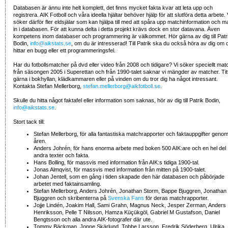
Databasen är ännu inte helt komplett, det finns mycket fakta kvar att leta upp och
registrera. AIK Fotboll och våra ideella hjältar behöver hjälp för att slutföra detta arbete. 
söker därför fler eldsjälar som kan hjälpa till med att spåra upp matchinformation och m
in i databasen. För att kunna delta i detta projekt krävs dock en stor datavana. Även
kompetens inom databaser och programmering är välkommet. Hör gärna av dig till Patr
Bodin,
info@aikstats.se
, om du är intresserad! Till Patrik ska du också höra av dig om 
hittar en bugg eller ett programmeringsfel.
Har du fotbollsmatcher på dvd eller video från 2008 och tidigare? Vi söker speciellt mat
från säsongen 2005 i Superettan och från 1990-talet saknar vi mängder av matcher. Tit
gärna i bokhyllan, klädkammaren eller på vinden om du tror dig ha något intressant.
Kontakta Stefan Mellerborg,
stefan.mellerborg@aikfotboll.se
.
Skulle du hitta något faktafel eller information som saknas, hör av dig till Patrik Bodin,
info@aikstats.se
.
Stort tack till:
Stefan Mellerborg, för alla fantastiska matchrapporter och faktauppgifter geno
åren.
Anders Johrén, för hans enorma arbete med boken 500 AIK:are och en hel del
andra texter och fakta.
Hans Bolling, för massvis med information från AIK:s tidiga 1900-tal.
Jonas Almqvist, för massvis med information från mitten på 1900-talet.
Johan Jentell, som en gång i tiden skapade den här databasen och påbörjade
arbetet med faktainsamling.
Stefan Mellerborg, Anders Johrén, Jonathan Storm, Bappe Bjuggren, Jonathan
Bjuggren och skribenterna på
Svenska Fans
för deras matchrapporter.
Jojje Lindén, Joakim Hall, Sami Grahn, Magnus Neck, Jesper Zerman, Anders
Henriksson, Pelle T Nilsson, Hamza Küçükgöl, Gabriel M Gustafson, Daniel
Bengtsson och alla andra AIK-fotografer där ute.
Tommy Bäckman, Jonne Skärlund, Tobbe Larsson, Fredrik Söderberg, Ulrika