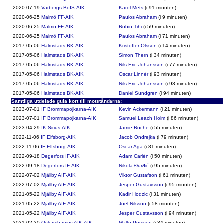
2020-07-19
Varbergs BoIS-AIK
Karol Mets
(i 91 minuten)
2020-06-25
Malmö FF-AIK
Paulos Abraham
(i 9 minuten)
2020-06-25
Malmö FF-AIK
Robin Tihi
(i 59 minuten)
2020-06-25
Malmö FF-AIK
Paulos Abraham
(i 71 minuten)
2017-05-06
Halmstads BK-AIK
Kristoffer Olsson
(i 14 minuten)
2017-05-06
Halmstads BK-AIK
Simon Thern
(i 34 minuten)
2017-05-06
Halmstads BK-AIK
Nils-Eric Johansson
(i 77 minuten)
2017-05-06
Halmstads BK-AIK
Oscar Linnér
(i 93 minuten)
2017-05-06
Halmstads BK-AIK
Nils-Eric Johansson
(i 93 minuten)
2017-05-06
Halmstads BK-AIK
Daniel Sundgren
(i 94 minuten)
Samtliga utdelade gula kort till motståndarna:
2023-07-01
IF Brommapojkarna-AIK
Kevin Ackermann
(i 21 minuten)
2023-07-01
IF Brommapojkarna-AIK
Samuel Leach Holm
(i 86 minuten)
2023-04-29
IK Sirius-AIK
Jamie Roche
(i 55 minuten)
2022-11-06
IF Elfsborg-AIK
Jacob Ondrejka
(i 79 minuten)
2022-11-06
IF Elfsborg-AIK
Oscar Aga
(i 81 minuten)
2022-09-18
Degerfors IF-AIK
Adam Carlén
(i 50 minuten)
2022-09-18
Degerfors IF-AIK
Nikola Đurđić
(i 95 minuten)
2022-07-02
Mjällby AIF-AIK
Viktor Gustafson
(i 61 minuten)
2022-07-02
Mjällby AIF-AIK
Jesper Gustavsson
(i 95 minuten)
2021-05-22
Mjällby AIF-AIK
Kadir Hodzic
(i 31 minuten)
2021-05-22
Mjällby AIF-AIK
Joel Nilsson
(i 58 minuten)
2021-05-22
Mjällby AIF-AIK
Jesper Gustavsson
(i 94 minuten)
2021-02-20
Oskarshamns AIK-AIK
Malte Persson
(i 34 minuten)