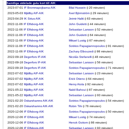
Samtliga utdelade gula kort till AIK:
2023-07-01
IF Brommapojkarna-AIK
Bilal Hussein
(i 20 minuten)
2023-05-03
Mjällby AIF-AIK
Axel Björnström
(i 29 minuten)
2023-04-29
IK Sirius-AIK
Jetmir Haliti
(i 63 minuten)
2022-11-06
IF Elfsborg-AIK
John Guidetti
(i 44 minuten)
2022-11-06
IF Elfsborg-AIK
Sebastian Larsson
(i 52 minuten)
2022-11-06
IF Elfsborg-AIK
John Guidetti
(i 64 minuten)
2022-11-06
IF Elfsborg-AIK
Mikael Lustig
(i 67 minuten)
2022-11-06
IF Elfsborg-AIK
Sotirios Papagiannopoulos
(i 91 minuten)
2022-11-06
IF Elfsborg-AIK
Zachary Elbouzedi
(i 98 minuten)
2022-09-18
Degerfors IF-AIK
Nicolás Stefanelli
(i 48 minuten)
2022-09-18
Degerfors IF-AIK
Sebastian Larsson
(i 56 minuten)
2022-09-18
Degerfors IF-AIK
Sotirios Papagiannopoulos
(i 71 minuten)
2022-07-02
Mjällby AIF-AIK
Sebastian Larsson
(i 23 minuten)
2022-07-02
Mjällby AIF-AIK
Erick Otieno
(i 64 minuten)
2022-07-02
Mjällby AIF-AIK
Henry Atola
(i 92 minuten)
2021-05-22
Mjällby AIF-AIK
Nabil Bahoui
(i 87 minuten)
2021-05-22
Mjällby AIF-AIK
Sebastian Larsson
(i 93 minuten)
2021-02-20
Oskarshamns AIK-AIK
Sotirios Papagiannopoulos
(i 54 minuten)
2021-02-20
Oskarshamns AIK-AIK
Robin Tihi
(i 76 minuten)
2020-12-06
IF Elfsborg-AIK
Sotirios Papagiannopoulos
(i 50 minuten)
2020-12-06
IF Elfsborg-AIK
Mikael Lustig
(i 74 minuten)
2020-12-06
IF Elfsborg-AIK
Henok Goitom
(i 86 minuten)
2020-12-06
IF Elfsborg-AIK
Sebastian Larsson
(i 93 minuten)