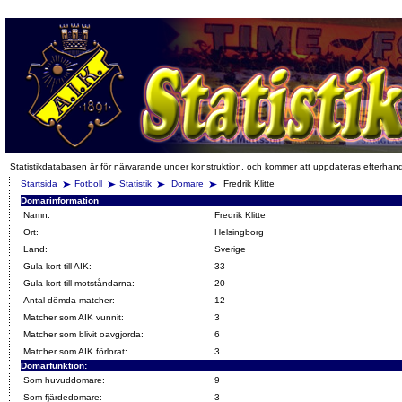
Statistikdatabasen är för närvarande under konstruktion, och kommer att uppdateras efterhan
Startsida
Fotboll
Statistik
Domare
Fredrik Klitte
Domarinformation
Namn:
Fredrik Klitte
Ort:
Helsingborg
Land:
Sverige
Gula kort till AIK:
33
Gula kort till motståndarna:
20
Antal dömda matcher:
12
Matcher som AIK vunnit:
3
Matcher som blivit oavgjorda:
6
Matcher som AIK förlorat:
3
Domarfunktion:
Som huvuddomare:
9
Som fjärdedomare:
3