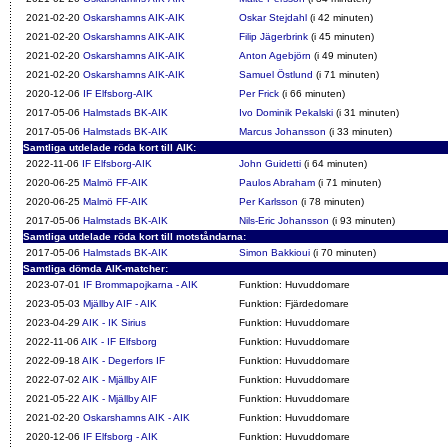
2021-02-20
Oskarshamns AIK-AIK
Oskar Stejdahl
(i 42 minuten)
2021-02-20
Oskarshamns AIK-AIK
Filip Jägerbrink
(i 45 minuten)
2021-02-20
Oskarshamns AIK-AIK
Anton Agebjörn
(i 49 minuten)
2021-02-20
Oskarshamns AIK-AIK
Samuel Östlund
(i 71 minuten)
2020-12-06
IF Elfsborg-AIK
Per Frick
(i 66 minuten)
2017-05-06
Halmstads BK-AIK
Ivo Dominik Pekalski
(i 31 minuten)
2017-05-06
Halmstads BK-AIK
Marcus Johansson
(i 33 minuten)
Samtliga utdelade röda kort till AIK:
2022-11-06
IF Elfsborg-AIK
John Guidetti
(i 64 minuten)
2020-06-25
Malmö FF-AIK
Paulos Abraham
(i 71 minuten)
2020-06-25
Malmö FF-AIK
Per Karlsson
(i 78 minuten)
2017-05-06
Halmstads BK-AIK
Nils-Eric Johansson
(i 93 minuten)
Samtliga utdelade röda kort till motståndarna:
2017-05-06
Halmstads BK-AIK
Simon Bakkioui
(i 70 minuten)
Samtliga dömda AIK-matcher:
2023-07-01
IF Brommapojkarna - AIK
Funktion: Huvuddomare
2023-05-03
Mjällby AIF - AIK
Funktion: Fjärdedomare
2023-04-29
AIK - IK Sirius
Funktion: Huvuddomare
2022-11-06
AIK - IF Elfsborg
Funktion: Huvuddomare
2022-09-18
AIK - Degerfors IF
Funktion: Huvuddomare
2022-07-02
AIK - Mjällby AIF
Funktion: Huvuddomare
2021-05-22
AIK - Mjällby AIF
Funktion: Huvuddomare
2021-02-20
Oskarshamns AIK - AIK
Funktion: Huvuddomare
2020-12-06
IF Elfsborg - AIK
Funktion: Huvuddomare