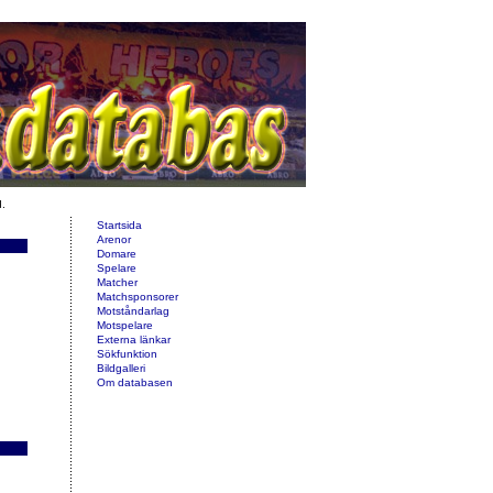
d.
Startsida
Arenor
Domare
Spelare
Matcher
Matchsponsorer
Motståndarlag
Motspelare
Externa länkar
Sökfunktion
Bildgalleri
Om databasen