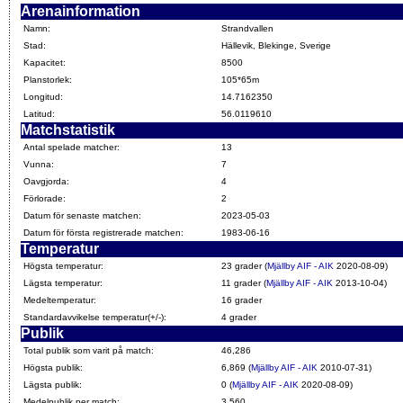
Arenainformation
Namn:
Strandvallen
Stad:
Hällevik, Blekinge, Sverige
Kapacitet:
8500
Planstorlek:
105*65m
Longitud:
14.7162350
Latitud:
56.0119610
Matchstatistik
Antal spelade matcher:
13
Vunna:
7
Oavgjorda:
4
Förlorade:
2
Datum för senaste matchen:
2023-05-03
Datum för första registrerade matchen:
1983-06-16
Temperatur
Högsta temperatur:
23 grader (
Mjällby AIF - AIK
2020-08-09)
Lägsta temperatur:
11 grader (
Mjällby AIF - AIK
2013-10-04)
Medeltemperatur:
16 grader
Standardavvikelse temperatur(+/-):
4 grader
Publik
Total publik som varit på match:
46,286
Högsta publik:
6,869 (
Mjällby AIF - AIK
2010-07-31)
Lägsta publik:
0 (
Mjällby AIF - AIK
2020-08-09)
Medelpublik per match:
3,560