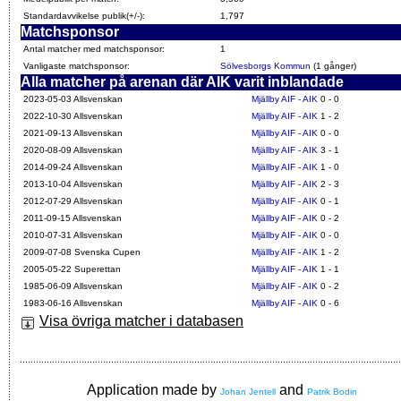
Standardavvikelse publik(+/-):
1,797
Matchsponsor
Antal matcher med matchsponsor:
1
Vanligaste matchsponsor:
Sölvesborgs Kommun
(1 gånger)
Alla matcher på arenan där AIK varit inblandade
2023-05-03 Allsvenskan
Mjällby AIF - AIK
0 - 0
2022-10-30 Allsvenskan
Mjällby AIF - AIK
1 - 2
2021-09-13 Allsvenskan
Mjällby AIF - AIK
0 - 0
2020-08-09 Allsvenskan
Mjällby AIF - AIK
3 - 1
2014-09-24 Allsvenskan
Mjällby AIF - AIK
1 - 0
2013-10-04 Allsvenskan
Mjällby AIF - AIK
2 - 3
2012-07-29 Allsvenskan
Mjällby AIF - AIK
0 - 1
2011-09-15 Allsvenskan
Mjällby AIF - AIK
0 - 2
2010-07-31 Allsvenskan
Mjällby AIF - AIK
0 - 0
2009-07-08 Svenska Cupen
Mjällby AIF - AIK
1 - 2
2005-05-22 Superettan
Mjällby AIF - AIK
1 - 1
1985-06-09 Allsvenskan
Mjällby AIF - AIK
0 - 2
1983-06-16 Allsvenskan
Mjällby AIF - AIK
0 - 6
Visa övriga matcher i databasen
Application made by
and
Johan Jentell
Patrik Bodin