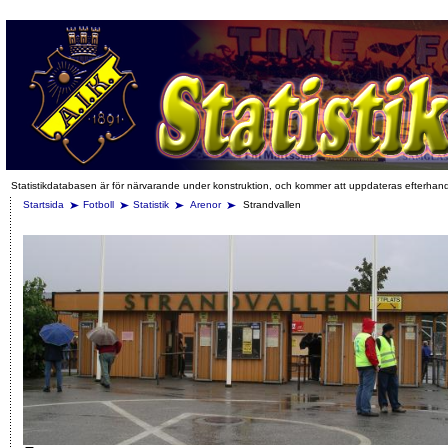
Statistikdatabasen är för närvarande under konstruktion, och kommer att uppdateras efterhan
Startsida
Fotboll
Statistik
Arenor
Strandvallen