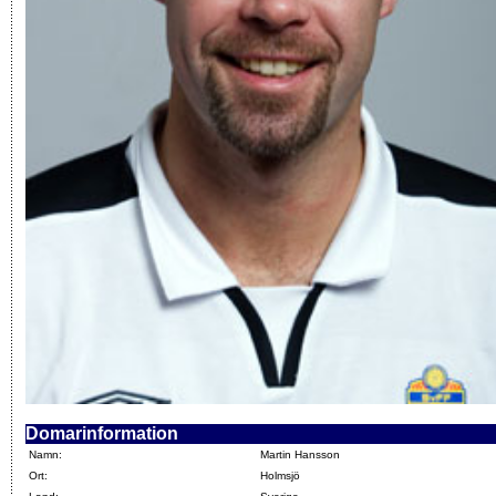
Domarinformation
Namn:
Martin Hansson
Ort:
Holmsjö