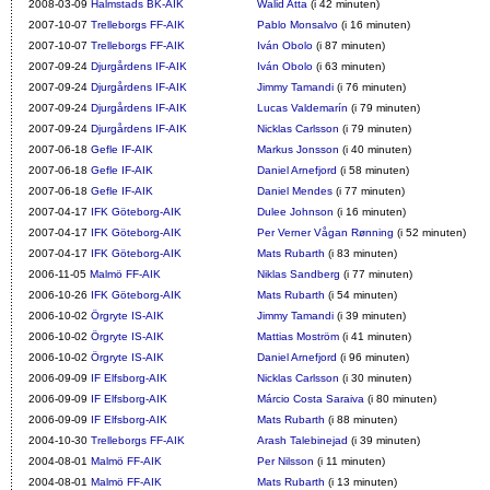
2008-03-09
Halmstads BK-AIK
Walid Atta
(i 42 minuten)
2007-10-07
Trelleborgs FF-AIK
Pablo Monsalvo
(i 16 minuten)
2007-10-07
Trelleborgs FF-AIK
Iván Obolo
(i 87 minuten)
2007-09-24
Djurgårdens IF-AIK
Iván Obolo
(i 63 minuten)
2007-09-24
Djurgårdens IF-AIK
Jimmy Tamandi
(i 76 minuten)
2007-09-24
Djurgårdens IF-AIK
Lucas Valdemarín
(i 79 minuten)
2007-09-24
Djurgårdens IF-AIK
Nicklas Carlsson
(i 79 minuten)
2007-06-18
Gefle IF-AIK
Markus Jonsson
(i 40 minuten)
2007-06-18
Gefle IF-AIK
Daniel Arnefjord
(i 58 minuten)
2007-06-18
Gefle IF-AIK
Daniel Mendes
(i 77 minuten)
2007-04-17
IFK Göteborg-AIK
Dulee Johnson
(i 16 minuten)
2007-04-17
IFK Göteborg-AIK
Per Verner Vågan Rønning
(i 52 minuten)
2007-04-17
IFK Göteborg-AIK
Mats Rubarth
(i 83 minuten)
2006-11-05
Malmö FF-AIK
Niklas Sandberg
(i 77 minuten)
2006-10-26
IFK Göteborg-AIK
Mats Rubarth
(i 54 minuten)
2006-10-02
Örgryte IS-AIK
Jimmy Tamandi
(i 39 minuten)
2006-10-02
Örgryte IS-AIK
Mattias Moström
(i 41 minuten)
2006-10-02
Örgryte IS-AIK
Daniel Arnefjord
(i 96 minuten)
2006-09-09
IF Elfsborg-AIK
Nicklas Carlsson
(i 30 minuten)
2006-09-09
IF Elfsborg-AIK
Márcio Costa Saraiva
(i 80 minuten)
2006-09-09
IF Elfsborg-AIK
Mats Rubarth
(i 88 minuten)
2004-10-30
Trelleborgs FF-AIK
Arash Talebinejad
(i 39 minuten)
2004-08-01
Malmö FF-AIK
Per Nilsson
(i 11 minuten)
2004-08-01
Malmö FF-AIK
Mats Rubarth
(i 13 minuten)