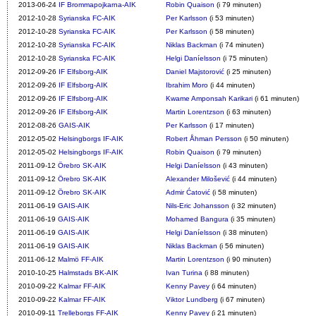
2013-06-24
IF Brommapojkarna-AIK
Robin Quaison
(i 79 minuten)
2012-10-28
Syrianska FC-AIK
Per Karlsson
(i 53 minuten)
2012-10-28
Syrianska FC-AIK
Per Karlsson
(i 58 minuten)
2012-10-28
Syrianska FC-AIK
Niklas Backman
(i 74 minuten)
2012-10-28
Syrianska FC-AIK
Helgi Daníelsson
(i 75 minuten)
2012-09-26
IF Elfsborg-AIK
Daniel Majstorović
(i 25 minuten)
2012-09-26
IF Elfsborg-AIK
Ibrahim Moro
(i 44 minuten)
2012-09-26
IF Elfsborg-AIK
Kwame Amponsah Karikari
(i 61 minuten)
2012-09-26
IF Elfsborg-AIK
Martin Lorentzson
(i 63 minuten)
2012-08-26
GAIS-AIK
Per Karlsson
(i 17 minuten)
2012-05-02
Helsingborgs IF-AIK
Robert Åhman Persson
(i 50 minuten)
2012-05-02
Helsingborgs IF-AIK
Robin Quaison
(i 79 minuten)
2011-09-12
Örebro SK-AIK
Helgi Daníelsson
(i 43 minuten)
2011-09-12
Örebro SK-AIK
Alexander Milošević
(i 44 minuten)
2011-09-12
Örebro SK-AIK
Admir Ćatović
(i 58 minuten)
2011-06-19
GAIS-AIK
Nils-Eric Johansson
(i 32 minuten)
2011-06-19
GAIS-AIK
Mohamed Bangura
(i 35 minuten)
2011-06-19
GAIS-AIK
Helgi Daníelsson
(i 38 minuten)
2011-06-19
GAIS-AIK
Niklas Backman
(i 56 minuten)
2011-06-12
Malmö FF-AIK
Martin Lorentzson
(i 90 minuten)
2010-10-25
Halmstads BK-AIK
Ivan Turina
(i 88 minuten)
2010-09-22
Kalmar FF-AIK
Kenny Pavey
(i 64 minuten)
2010-09-22
Kalmar FF-AIK
Viktor Lundberg
(i 67 minuten)
2010-09-11
Trelleborgs FF-AIK
Kenny Pavey
(i 21 minuten)