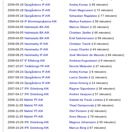
2009-05-18
Djurgårdens IF-AIK
Andrej Komac
(i 49 minuten)
2009-05-18
Djurgårdens IF-AIK
Peter Magnusson
(i 72 minuten)
2009-05-18
Djurgårdens IF-AIK
Sebastian Rajalakso
(i 77 minuten)
2009-04-19
IF Brommapojkarna-AIK
Markus Karlsson
(i 58 minuten)
2009-04-05
Halmstads BK-AIK
Marcus Olsson
(i 16 minuten)
2009-04-05
Halmstads BK-AIK
Christian Järdler
(i 46 minuten)
2009-04-05
Halmstads BK-AIK
Emil Salomonsson
(i 59 minuten)
2008-08-25
Hammarby IF-AIK
Christian Traoré
(i 8 minuten)
2008-08-25
Hammarby IF-AIK
Louay Chanko
(i 44 minuten)
2008-08-25
Hammarby IF-AIK
José Monteiro de Macedo
(i 84 minuten)
2008-04-07
IF Elfsborg-AIK
Andreas Augustsson
(i 6 minuten)
2007-10-07
Trelleborgs FF-AIK
Dennis Melander
(i 37 minuten)
2007-09-24
Djurgårdens IF-AIK
Andrej Komac
(i 9 minuten)
2007-09-24
Djurgårdens IF-AIK
Lance Davids
(i 11 minuten)
2007-09-24
Djurgårdens IF-AIK
Johan Arneng
(i 14 minuten)
2007-04-17
IFK Göteborg-AIK
Ragnar Sigurdsson
(i 36 minuten)
2007-04-17
IFK Göteborg-AIK
Andres Vasques
(i 57 minuten)
2006-11-05
Malmö FF-AIK
Gabriel de Paulo Limeira
(i 6 minuten)
2006-11-05
Malmö FF-AIK
Yksel Osmanovski
(i 36 minuten)
2006-11-05
Malmö FF-AIK
Olof Persson
(i 42 minuten)
2006-11-05
Malmö FF-AIK
Anes Mravac
(i 79 minuten)
2006-10-26
IFK Göteborg-AIK
Magnus Johansson
(i 50 minuten)
2006-10-26
IFK Göteborg-AIK
Marcus Berg
(i 67 minuten)