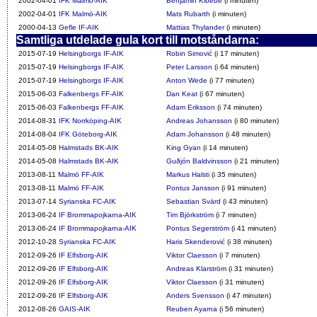
2002-04-01
IFK Malmö-AIK
Benjamin Kibebe
(i minuten)
2002-04-01
IFK Malmö-AIK
Mats Rubarth
(i minuten)
2000-04-13
Gefle IF-AIK
Mattias Thylander
(i minuten)
Samtliga utdelade gula kort till motståndarna:
2015-07-19
Helsingborgs IF-AIK
Robin Simović
(i 17 minuten)
2015-07-19
Helsingborgs IF-AIK
Peter Larsson
(i 64 minuten)
2015-07-19
Helsingborgs IF-AIK
Anton Wede
(i 77 minuten)
2015-06-03
Falkenbergs FF-AIK
Dan Keat
(i 67 minuten)
2015-06-03
Falkenbergs FF-AIK
Adam Eriksson
(i 74 minuten)
2014-08-31
IFK Norrköping-AIK
Andreas Johansson
(i 80 minuten)
2014-08-04
IFK Göteborg-AIK
Adam Johansson
(i 48 minuten)
2014-05-08
Halmstads BK-AIK
King Gyan
(i 14 minuten)
2014-05-08
Halmstads BK-AIK
Guðjón Baldvinsson
(i 21 minuten)
2013-08-11
Malmö FF-AIK
Markus Halsti
(i 35 minuten)
2013-08-11
Malmö FF-AIK
Pontus Jansson
(i 91 minuten)
2013-07-14
Syrianska FC-AIK
Sebastian Svärd
(i 43 minuten)
2013-06-24
IF Brommapojkarna-AIK
Tim Björkström
(i 7 minuten)
2013-06-24
IF Brommapojkarna-AIK
Pontus Segerström
(i 41 minuten)
2012-10-28
Syrianska FC-AIK
Haris Skenderović
(i 38 minuten)
2012-09-26
IF Elfsborg-AIK
Viktor Claesson
(i 7 minuten)
2012-09-26
IF Elfsborg-AIK
Andreas Klarström
(i 31 minuten)
2012-09-26
IF Elfsborg-AIK
Viktor Claesson
(i 31 minuten)
2012-09-26
IF Elfsborg-AIK
Anders Svensson
(i 47 minuten)
2012-08-26
GAIS-AIK
Reuben Ayarna
(i 56 minuten)