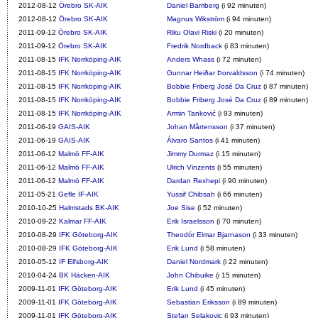
2012-08-12
Örebro SK-AIK
Daniel Bamberg
(i 92 minuten)
2012-08-12
Örebro SK-AIK
Magnus Wikström
(i 94 minuten)
2011-09-12
Örebro SK-AIK
Riku Olavi Riski
(i 20 minuten)
2011-09-12
Örebro SK-AIK
Fredrik Nordback
(i 83 minuten)
2011-08-15
IFK Norrköping-AIK
Anders Whass
(i 72 minuten)
2011-08-15
IFK Norrköping-AIK
Gunnar Heiðar Þorvaldsson
(i 74 minuten)
2011-08-15
IFK Norrköping-AIK
Bobbie Friberg José Da Cruz
(i 87 minuten)
2011-08-15
IFK Norrköping-AIK
Bobbie Friberg José Da Cruz
(i 89 minuten)
2011-08-15
IFK Norrköping-AIK
Armin Tanković
(i 93 minuten)
2011-06-19
GAIS-AIK
Johan Mårtensson
(i 37 minuten)
2011-06-19
GAIS-AIK
Álvaro Santos
(i 41 minuten)
2011-06-12
Malmö FF-AIK
Jimmy Durmaz
(i 15 minuten)
2011-06-12
Malmö FF-AIK
Ulrich Vinzents
(i 55 minuten)
2011-06-12
Malmö FF-AIK
Dardan Rexhepi
(i 90 minuten)
2011-05-21
Gefle IF-AIK
Yussif Chibsah
(i 66 minuten)
2010-10-25
Halmstads BK-AIK
Joe Sise
(i 52 minuten)
2010-09-22
Kalmar FF-AIK
Erik Israelsson
(i 70 minuten)
2010-08-29
IFK Göteborg-AIK
Theodór Elmar Bjarnason
(i 33 minuten)
2010-08-29
IFK Göteborg-AIK
Erik Lund
(i 58 minuten)
2010-05-12
IF Elfsborg-AIK
Daniel Nordmark
(i 22 minuten)
2010-04-24
BK Häcken-AIK
John Chibuike
(i 15 minuten)
2009-11-01
IFK Göteborg-AIK
Erik Lund
(i 45 minuten)
2009-11-01
IFK Göteborg-AIK
Sebastian Eriksson
(i 89 minuten)
2009-11-01
IFK Göteborg-AIK
Stefan Selakovic
(i 93 minuten)