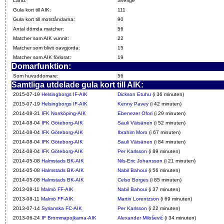
Land:
Sverige
Gula kort till AIK:
111
Gula kort till motståndarna:
90
Antal dömda matcher:
56
Matcher som AIK vunnit:
22
Matcher som blivit oavgjorda:
15
Matcher som AIK förlorat:
19
Domarfunktion:
Som huvuddomare:
56
Samtliga utdelade gula kort till AIK:
2015-07-19
Helsingborgs IF-AIK
Dickson Etuhu
(i 36 minuten)
2015-07-19
Helsingborgs IF-AIK
Kenny Pavey
(i 42 minuten)
2014-08-31
IFK Norrköping-AIK
Ebenezer Ofori
(i 29 minuten)
2014-08-04
IFK Göteborg-AIK
Sauli Väisänen
(i 52 minuten)
2014-08-04
IFK Göteborg-AIK
Ibrahim Moro
(i 67 minuten)
2014-08-04
IFK Göteborg-AIK
Sauli Väisänen
(i 84 minuten)
2014-08-04
IFK Göteborg-AIK
Per Karlsson
(i 89 minuten)
2014-05-08
Halmstads BK-AIK
Nils-Eric Johansson
(i 21 minuten)
2014-05-08
Halmstads BK-AIK
Nabil Bahoui
(i 56 minuten)
2014-05-08
Halmstads BK-AIK
Celso Borges
(i 85 minuten)
2013-08-11
Malmö FF-AIK
Nabil Bahoui
(i 37 minuten)
2013-08-11
Malmö FF-AIK
Martin Lorentzson
(i 69 minuten)
2013-07-14
Syrianska FC-AIK
Per Karlsson
(i 22 minuten)
2013-06-24
IF Brommapojkarna-AIK
Alexander Milošević
(i 34 minuten)