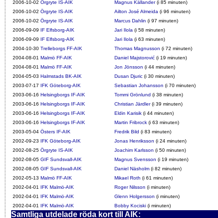
2006-10-02
Örgryte IS-AIK
Magnus Källander
(i 85 minuten)
2006-10-02
Örgryte IS-AIK
Ailton José Almeida
(i 96 minuten)
2006-10-02
Örgryte IS-AIK
Marcus Dahlin
(i 97 minuten)
2006-09-09
IF Elfsborg-AIK
Jari Ilola
(i 58 minuten)
2006-09-09
IF Elfsborg-AIK
Jari Ilola
(i 63 minuten)
2004-10-30
Trelleborgs FF-AIK
Thomas Magnusson
(i 72 minuten)
2004-08-01
Malmö FF-AIK
Daniel Majstorović
(i 19 minuten)
2004-08-01
Malmö FF-AIK
Jon Jönsson
(i 44 minuten)
2004-05-03
Halmstads BK-AIK
Dusan Djuric
(i 30 minuten)
2003-07-17
IFK Göteborg-AIK
Sebastian Johansson
(i 70 minuten)
2003-06-16
Helsingborgs IF-AIK
Tommi Grönlund
(i 38 minuten)
2003-06-16
Helsingborgs IF-AIK
Christian Järdler
(i 39 minuten)
2003-06-16
Helsingborgs IF-AIK
Eldin Karisik
(i 44 minuten)
2003-06-16
Helsingborgs IF-AIK
Martin Fribrock
(i 63 minuten)
2003-05-04
Östers IF-AIK
Fredrik Bild
(i 83 minuten)
2002-09-23
IFK Göteborg-AIK
Jonas Henriksson
(i 24 minuten)
2002-08-25
Örgryte IS-AIK
Joachim Karlsson
(i 50 minuten)
2002-08-05
GIF Sundsvall-AIK
Magnus Svensson
(i 19 minuten)
2002-08-05
GIF Sundsvall-AIK
Daniel Näsholm
(i 82 minuten)
2002-05-13
Malmö FF-AIK
Mikael Roth
(i 61 minuten)
2002-04-01
IFK Malmö-AIK
Roger Nilsson
(i minuten)
2002-04-01
IFK Malmö-AIK
Glenn Holgersson
(i minuten)
2002-04-01
IFK Malmö-AIK
Bobby Kociski
(i minuten)
Samtliga utdelade röda kort till AIK: