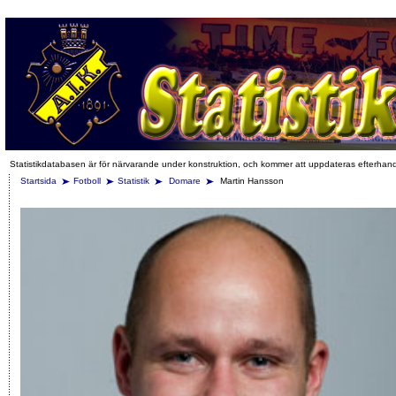
Statistikdatabasen är för närvarande under konstruktion, och kommer att uppdateras efterhan
Startsida
Fotboll
Statistik
Domare
Martin Hansson