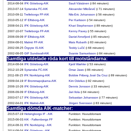
2014-08-04
IFK Göteborg-AIK
Sauli Väisänen
(i 84 minuten)
2013-07-14
Syrianska FC-AIK
Alexander Milošević
(i 71 minuten)
2010-09-11
Trelleborgs FF-AIK
Nils-Eric Johansson
(i 56 minuten)
2010-05-12
IF Elfsborg-AIK
Per Karlsson
(i 54 minuten)
2008-04-21
IFK Göteborg-AIK
Khari Stephenson
(i 89 minuten)
2007-10-07
Trelleborgs FF-AIK
Kenny Pavey
(i 55 minuten)
2006-09-09
IF Elfsborg-AIK
Daniel Arnefjord
(i 85 minuten)
2004-08-01
Malmö FF-AIK
Mats Rubarth
(i 83 minuten)
2002-08-25
Örgryte IS-AIK
Teddy Lučić
(i 68 minuten)
2002-08-05
GIF Sundsvall-AIK
Svante Samuelsson
(i 84 minuten)
Samtliga utdelade röda kort till motståndarna:
2014-08-04
IFK Göteborg-AIK
Kjetil Wæhler
(i 53 minuten)
2012-10-28
Syrianska FC-AIK
Omar Jawo
(i 86 minuten)
2011-08-15
IFK Norrköping-AIK
Bobbie Friberg José Da Cruz
(i 89 minuten)
2009-04-19
IF Brommapojkarna-AIK
Kim Odelius
(i 92 minuten)
2006-10-26
IFK Göteborg-AIK
Dennis Jonsson
(i 33 minuten)
2006-09-09
IF Elfsborg-AIK
Jari Ilola
(i 64 minuten)
2003-07-17
IFK Göteborg-AIK
Sebastian Johansson
(i 77 minuten)
2002-04-01
IFK Malmö-AIK
Jörgen Svensson
(i 83 minuten)
Samtliga dömda AIK-matcher:
2015-07-19
Helsingborgs IF - AIK
Funktion: Huvuddomare
2015-06-03
AIK - Falkenbergs FF
Funktion: Huvuddomare
2014-08-31
IFK Norrköping - AIK
Funktion: Huvuddomare
2014-08-04
IFK Göteborg - AIK
Funktion: Huvuddomare