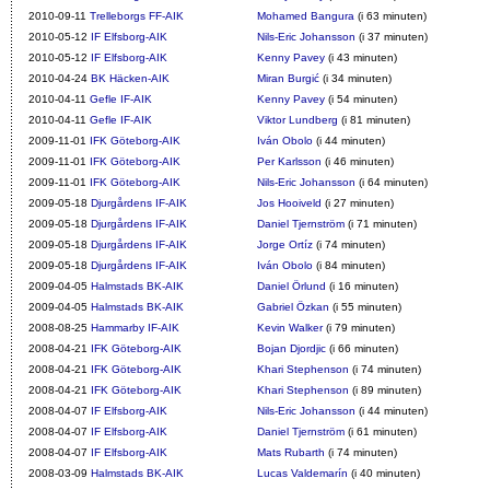
2010-09-11
Trelleborgs FF-AIK
Mohamed Bangura
(i 63 minuten)
2010-05-12
IF Elfsborg-AIK
Nils-Eric Johansson
(i 37 minuten)
2010-05-12
IF Elfsborg-AIK
Kenny Pavey
(i 43 minuten)
2010-04-24
BK Häcken-AIK
Miran Burgić
(i 34 minuten)
2010-04-11
Gefle IF-AIK
Kenny Pavey
(i 54 minuten)
2010-04-11
Gefle IF-AIK
Viktor Lundberg
(i 81 minuten)
2009-11-01
IFK Göteborg-AIK
Iván Obolo
(i 44 minuten)
2009-11-01
IFK Göteborg-AIK
Per Karlsson
(i 46 minuten)
2009-11-01
IFK Göteborg-AIK
Nils-Eric Johansson
(i 64 minuten)
2009-05-18
Djurgårdens IF-AIK
Jos Hooiveld
(i 27 minuten)
2009-05-18
Djurgårdens IF-AIK
Daniel Tjernström
(i 71 minuten)
2009-05-18
Djurgårdens IF-AIK
Jorge Ortíz
(i 74 minuten)
2009-05-18
Djurgårdens IF-AIK
Iván Obolo
(i 84 minuten)
2009-04-05
Halmstads BK-AIK
Daniel Örlund
(i 16 minuten)
2009-04-05
Halmstads BK-AIK
Gabriel Özkan
(i 55 minuten)
2008-08-25
Hammarby IF-AIK
Kevin Walker
(i 79 minuten)
2008-04-21
IFK Göteborg-AIK
Bojan Djordjic
(i 66 minuten)
2008-04-21
IFK Göteborg-AIK
Khari Stephenson
(i 74 minuten)
2008-04-21
IFK Göteborg-AIK
Khari Stephenson
(i 89 minuten)
2008-04-07
IF Elfsborg-AIK
Nils-Eric Johansson
(i 44 minuten)
2008-04-07
IF Elfsborg-AIK
Daniel Tjernström
(i 61 minuten)
2008-04-07
IF Elfsborg-AIK
Mats Rubarth
(i 74 minuten)
2008-03-09
Halmstads BK-AIK
Lucas Valdemarín
(i 40 minuten)