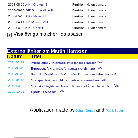
2002-08-25
AIK - Örgryte IS
Funktion: Huvuddomare
2002-08-05
GIF Sundsvall - AIK
Funktion: Huvuddomare
2002-05-13
AIK - Malmö FF
Funktion: Huvuddomare
2002-04-01
IFK Malmö - AIK
Funktion: Huvuddomare
2000-04-13
AIK - Gefle IF
Funktion: Huvuddomare
Visa övriga matcher i databasen
Externa länkar om Martin Hansson
Datum
Titel
2011-06-13
Aftonbladet: AIK anmäls efter fansens ramsor
2011-06-13
Eurosport: AIK anmäls för ramsa mot domare
2011-06-13
Svenska Dagbladet: AIK anmäls för ramsa mot domare
2011-06-13
Sveriges Television: AIK anmäls efter domarhån
2010-04-12
Svenska Dagbladet: Martin Hansson - hånad, hatad, h...
2009-10-31
Sportal: Fakta om
Application made by
and
Johan Jentell
Patrik Bodin