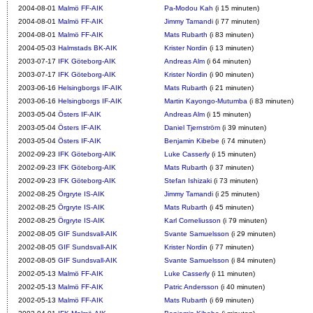
2004-08-01
Malmö FF-AIK
Pa-Modou Kah
(i 15 minuten)
2004-08-01
Malmö FF-AIK
Jimmy Tamandi
(i 77 minuten)
2004-08-01
Malmö FF-AIK
Mats Rubarth
(i 83 minuten)
2004-05-03
Halmstads BK-AIK
Krister Nordin
(i 13 minuten)
2003-07-17
IFK Göteborg-AIK
Andreas Alm
(i 64 minuten)
2003-07-17
IFK Göteborg-AIK
Krister Nordin
(i 90 minuten)
2003-06-16
Helsingborgs IF-AIK
Mats Rubarth
(i 21 minuten)
2003-06-16
Helsingborgs IF-AIK
Martin Kayongo-Mutumba
(i 83 minuten)
2003-05-04
Östers IF-AIK
Andreas Alm
(i 15 minuten)
2003-05-04
Östers IF-AIK
Daniel Tjernström
(i 39 minuten)
2003-05-04
Östers IF-AIK
Benjamin Kibebe
(i 74 minuten)
2002-09-23
IFK Göteborg-AIK
Luke Casserly
(i 15 minuten)
2002-09-23
IFK Göteborg-AIK
Mats Rubarth
(i 37 minuten)
2002-09-23
IFK Göteborg-AIK
Stefan Ishizaki
(i 73 minuten)
2002-08-25
Örgryte IS-AIK
Jimmy Tamandi
(i 25 minuten)
2002-08-25
Örgryte IS-AIK
Mats Rubarth
(i 45 minuten)
2002-08-25
Örgryte IS-AIK
Karl Corneliusson
(i 79 minuten)
2002-08-05
GIF Sundsvall-AIK
Svante Samuelsson
(i 29 minuten)
2002-08-05
GIF Sundsvall-AIK
Krister Nordin
(i 77 minuten)
2002-08-05
GIF Sundsvall-AIK
Svante Samuelsson
(i 84 minuten)
2002-05-13
Malmö FF-AIK
Luke Casserly
(i 11 minuten)
2002-05-13
Malmö FF-AIK
Patric Andersson
(i 40 minuten)
2002-05-13
Malmö FF-AIK
Mats Rubarth
(i 69 minuten)