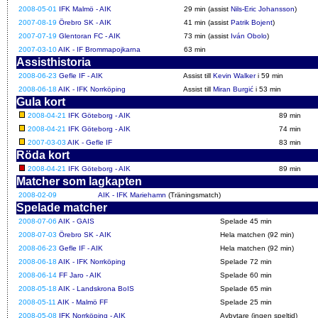
2008-05-01
IFK Malmö - AIK
29 min (assist
Nils-Eric Johansson
)
2007-08-19
Örebro SK - AIK
41 min (assist
Patrik Bojent
)
2007-07-19
Glentoran FC - AIK
73 min (assist
Iván Obolo
)
2007-03-10
AIK - IF Brommapojkarna
63 min
Assisthistoria
2008-06-23
Gefle IF - AIK
Assist till
Kevin Walker
i 59 min
2008-06-18
AIK - IFK Norrköping
Assist till
Miran Burgić
i 53 min
Gula kort
2008-04-21
IFK Göteborg - AIK
89 min
2008-04-21
IFK Göteborg - AIK
74 min
2007-03-03
AIK - Gefle IF
83 min
Röda kort
2008-04-21
IFK Göteborg - AIK
89 min
Matcher som lagkapten
2008-02-09
AIK - IFK Mariehamn
(Träningsmatch)
Spelade matcher
2008-07-06
AIK - GAIS
Spelade 45 min
2008-07-03
Örebro SK - AIK
Hela matchen (92 min)
2008-06-23
Gefle IF - AIK
Hela matchen (92 min)
2008-06-18
AIK - IFK Norrköping
Spelade 72 min
2008-06-14
FF Jaro - AIK
Spelade 60 min
2008-05-18
AIK - Landskrona BoIS
Spelade 65 min
2008-05-11
AIK - Malmö FF
Spelade 25 min
2008-05-08
IFK Norrköping - AIK
Avbytare (ingen speltid)