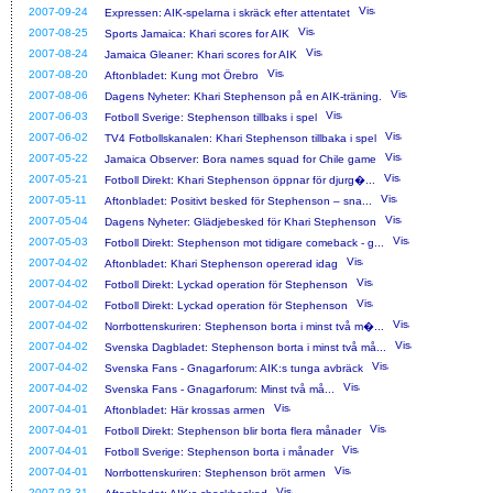
2007-09-24
Expressen: AIK-spelarna i skräck efter attentatet
2007-08-25
Sports Jamaica: Khari scores for AIK
2007-08-24
Jamaica Gleaner: Khari scores for AIK
2007-08-20
Aftonbladet: Kung mot Örebro
2007-08-06
Dagens Nyheter: Khari Stephenson på en AIK-träning.
2007-06-03
Fotboll Sverige: Stephenson tillbaks i spel
2007-06-02
TV4 Fotbollskanalen: Khari Stephenson tillbaka i spel
2007-05-22
Jamaica Observer: Bora names squad for Chile game
2007-05-21
Fotboll Direkt: Khari Stephenson öppnar för djurg�...
2007-05-11
Aftonbladet: Positivt besked för Stephenson – sna...
2007-05-04
Dagens Nyheter: Glädjebesked för Khari Stephenson
2007-05-03
Fotboll Direkt: Stephenson mot tidigare comeback - g...
2007-04-02
Aftonbladet: Khari Stephenson opererad idag
2007-04-02
Fotboll Direkt: Lyckad operation för Stephenson
2007-04-02
Fotboll Direkt: Lyckad operation för Stephenson
2007-04-02
Norrbottenskuriren: Stephenson borta i minst två m�...
2007-04-02
Svenska Dagbladet: Stephenson borta i minst två må...
2007-04-02
Svenska Fans - Gnagarforum: AIK:s tunga avbräck
2007-04-02
Svenska Fans - Gnagarforum: Minst två må...
2007-04-01
Aftonbladet: Här krossas armen
2007-04-01
Fotboll Direkt: Stephenson blir borta flera månader
2007-04-01
Fotboll Sverige: Stephenson borta i månader
2007-04-01
Norrbottenskuriren: Stephenson bröt armen
2007-03-31