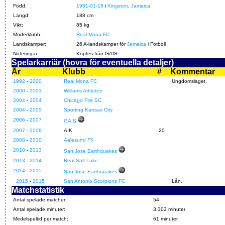
Född:
1981-01-18
i
Kingston
,
Jamaica
Längd:
188 cm
Vikt:
85 kg
Moderklubb:
Real Mona FC
Landskamper:
26 A-landskamper för
Jamaica
i Fotboll
Noteringar:
Köptes från GAIS
Spelarkarriär (hovra för eventuella detaljer)
År
Klubb
#
Kommentar
1992
-
2000
Real Mona FC
Ungdomslaget.
2000
-
2003
Williams Athletics
2004
-
2004
Chicago Fire SC
2004
-
2005
Sporting Kansas City
2006
-
2007
GAIS
2007
-
2008
AIK
20
2008
-
2010
Aalesund FK
2010
-
2013
San Jose Earthquakes
2013
-
2014
Real Salt Lake
2014
-
2015
San Jose Earthquakes
2015
-
2015
San Antonio Scorpions FC
Lån.
Matchstatistik
Antal spelade matcher:
54
Antal spelade minuter:
3,303 minuter
Medelspeltid per match:
61 minuter