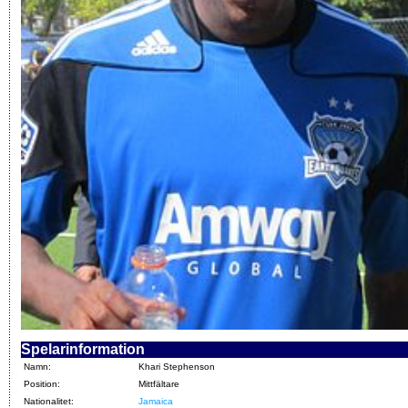
Spelarinformation
Namn:
Khari Stephenson
Position:
Mittfältare
Nationalitet:
Jamaica