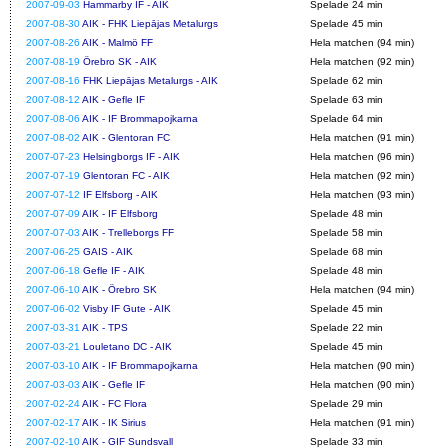
2007-09-03
Hammarby IF - AIK
Spelade 24 min
2007-08-30
AIK - FHK Liepājas Metalurgs
Spelade 45 min
2007-08-26
AIK - Malmö FF
Hela matchen (94 min)
2007-08-19
Örebro SK - AIK
Hela matchen (92 min)
2007-08-16
FHK Liepājas Metalurgs - AIK
Spelade 62 min
2007-08-12
AIK - Gefle IF
Spelade 63 min
2007-08-06
AIK - IF Brommapojkarna
Spelade 64 min
2007-08-02
AIK - Glentoran FC
Hela matchen (91 min)
2007-07-23
Helsingborgs IF - AIK
Hela matchen (96 min)
2007-07-19
Glentoran FC - AIK
Hela matchen (92 min)
2007-07-12
IF Elfsborg - AIK
Hela matchen (93 min)
2007-07-09
AIK - IF Elfsborg
Spelade 48 min
2007-07-03
AIK - Trelleborgs FF
Spelade 58 min
2007-06-25
GAIS - AIK
Spelade 68 min
2007-06-18
Gefle IF - AIK
Spelade 48 min
2007-06-10
AIK - Örebro SK
Hela matchen (94 min)
2007-06-02
Visby IF Gute - AIK
Spelade 45 min
2007-03-31
AIK - TPS
Spelade 22 min
2007-03-21
Louletano DC - AIK
Spelade 45 min
2007-03-10
AIK - IF Brommapojkarna
Hela matchen (90 min)
2007-03-03
AIK - Gefle IF
Hela matchen (90 min)
2007-02-24
AIK - FC Flora
Spelade 29 min
2007-02-17
AIK - IK Sirius
Hela matchen (91 min)
2007-02-10
AIK - GIF Sundsvall
Spelade 33 min