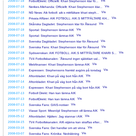
2008-07-18
FotbollDirekt: Officiellt: Khari Stephenson klar fö...
2008-07-18
Nerikes Allehanda: Officiellt: Khari Stephenson klar...
2008-07-18
NG News: Aik fotboll: aik:s mittfältare khari steph...
2008-07-18
Privata Affärer: AIK FOTBOLL: AIK:S MITTFÄLTARE KH...
2008-07-18
Skånska Dagladet: Stephenson klar för Ålesund
2008-07-18
Sportal: Stephenson lämnar AIK
2008-07-18
Sportal: Stephenson lämnar AIK
2008-07-18
Svenska Dagbladet: Stephenson klar för Ålesund
2008-07-18
Svenska Fans: Khari Stephenson klar för Ålesund
2008-07-18
Sydsvenskan: AIK FOTBOLL: AIK:S MITTFÄLTARE KHARI S...
2008-07-18
TV4 Fotbollskanalen: `Ålesund inget självklart val...
2008-07-18
Webfinanser: Khari Stephenson lämnar AIK
2008-07-16
Expressen: Stephensons framtid avgörs på torsdag
2008-07-14
Aftonbladet: Khari på väg bort från AIK
2008-07-14
Aftonbladet: Khari på väg bort från AIK
2008-07-13
Expressen: Khari Stephenson på väg bort från AIK
2008-07-13
Fotboll Direkt: Han kan lämna AIK
2008-07-13
FotbollDirekt: Han kan lämna AIK
2008-07-13
Svenska Fans: GAIS-notiser
2008-07-13
Viasat Sport: Missnöjd Stephenson vill lämna AIK
2008-05-12
Aftonbladet: Hjälten: Jag stannar i AIK
2008-04-15
TV4 Fotbollskanalen: AIK-stjärna kan straffas efter...
2008-03-16
Svenska Fans: Det handlar om att vinna
2008-03-07
Svenska Fans: Krönika: Nedräkning