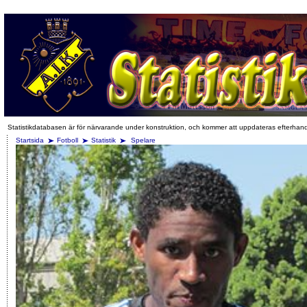
Statistikdatabasen är för närvarande under konstruktion, och kommer att uppdateras efterhan
Startsida
Fotboll
Statistik
Spelare