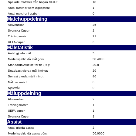
Spelade matcher från början till slut:
18
Antal matcher som lagkapten:
1
Antal matcher i staben:
0
Matchuppdelning
Allsvenskan
25
Svenska Cupen
2
Träningsmatch
21
UEFA-cupen
6
Målstatistik
Antal gjorda mål:
5
Medel speltid då mål görs:
58.4000
Standardavvikelse för tid (+/-):
20.8
Snabbast gjorda mål i minut:
29
Senast gjorda mål i minut:
86
Mål per match:
0
Självmål:
0
Måluppdelning
Allsvenskan
2
Träningsmatch
1
UEFA-cupen
1
Svenska Cupen
1
Assist
Antal gjorda assist
2
Medel speltid då assist görs:
56.0000