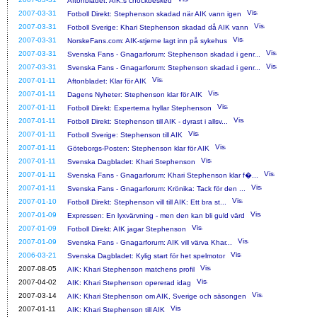
Aftonbladet: AIK:s chockbesked
2007-03-31
Fotboll Direkt: Stephenson skadad när AIK vann igen
2007-03-31
Fotboll Sverige: Khari Stephenson skadad då AIK vann
2007-03-31
NorskeFans.com: AIK-stjerne lagt inn på sykehus
2007-03-31
Svenska Fans - Gnagarforum: Stephenson skadad i genr...
2007-03-31
Svenska Fans - Gnagarforum: Stephenson skadad i genr...
2007-01-11
Aftonbladet: Klar för AIK
2007-01-11
Dagens Nyheter: Stephenson klar för AIK
2007-01-11
Fotboll Direkt: Experterna hyllar Stephenson
2007-01-11
Fotboll Direkt: Stephenson till AIK - dyrast i allsv...
2007-01-11
Fotboll Sverige: Stephenson till AIK
2007-01-11
Göteborgs-Posten: Stephenson klar för AIK
2007-01-11
Svenska Dagbladet: Khari Stephenson
2007-01-11
Svenska Fans - Gnagarforum: Khari Stephenson klar f�...
2007-01-11
Svenska Fans - Gnagarforum: Krönika: Tack för den ...
2007-01-10
Fotboll Direkt: Stephenson vill till AIK: Ett bra st...
2007-01-09
Expressen: En lyxvärvning - men den kan bli guld värd
2007-01-09
Fotboll Direkt: AIK jagar Stephenson
2007-01-09
Svenska Fans - Gnagarforum: AIK vill värva Khar...
2006-03-21
Svenska Dagbladet: Kylig start för het spelmotor
2007-08-05
AIK: Khari Stephenson matchens profil
2007-04-02
AIK: Khari Stephenson opererad idag
2007-03-14
AIK: Khari Stephenson om AIK, Sverige och säsongen
2007-01-11
AIK: Khari Stephenson till AIK