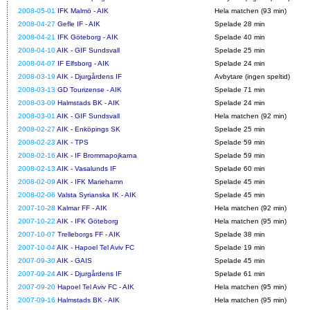
2008-05-01
IFK Malmö - AIK
Hela matchen (93 min)
2008-04-27
Gefle IF - AIK
Spelade 28 min
2008-04-21
IFK Göteborg - AIK
Spelade 40 min
2008-04-10
AIK - GIF Sundsvall
Spelade 25 min
2008-04-07
IF Elfsborg - AIK
Spelade 24 min
2008-03-19
AIK - Djurgårdens IF
Avbytare (ingen speltid)
2008-03-13
GD Tourizense - AIK
Spelade 71 min
2008-03-09
Halmstads BK - AIK
Spelade 24 min
2008-03-01
AIK - GIF Sundsvall
Hela matchen (92 min)
2008-02-27
AIK - Enköpings SK
Spelade 25 min
2008-02-23
AIK - TPS
Spelade 59 min
2008-02-16
AIK - IF Brommapojkarna
Spelade 59 min
2008-02-13
AIK - Vasalunds IF
Spelade 60 min
2008-02-09
AIK - IFK Mariehamn
Spelade 45 min
2008-02-06
Valsta Syrianska IK - AIK
Spelade 45 min
2007-10-28
Kalmar FF - AIK
Hela matchen (92 min)
2007-10-22
AIK - IFK Göteborg
Hela matchen (95 min)
2007-10-07
Trelleborgs FF - AIK
Spelade 38 min
2007-10-04
AIK - Hapoel Tel Aviv FC
Spelade 19 min
2007-09-30
AIK - GAIS
Spelade 45 min
2007-09-24
AIK - Djurgårdens IF
Spelade 61 min
2007-09-20
Hapoel Tel Aviv FC - AIK
Hela matchen (95 min)
2007-09-16
Halmstads BK - AIK
Hela matchen (95 min)