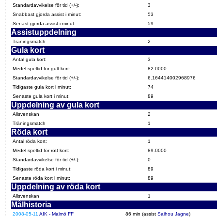
Standardavvikelse för tid (+/-):
3
Snabbast gjorda assist i minut:
53
Senast gjorda assist i minut:
59
Assistuppdelning
Träningsmatch
2
Gula kort
Antal gula kort:
3
Medel speltid för gult kort:
82.0000
Standardavvikelse för tid (+/-):
6.164414002968976
Tidigaste gula kort i minut:
74
Senaste gula kort i minut:
89
Uppdelning av gula kort
Allsvenskan
2
Träningsmatch
1
Röda kort
Antal röda kort:
1
Medel speltid för rött kort:
89.0000
Standardavvikelse för tid (+/-):
0
Tidigaste röda kort i minut:
89
Senaste röda kort i minut:
89
Uppdelning av röda kort
Allsvenskan
1
Målhistoria
2008-05-11
AIK - Malmö FF
86 min (assist
Saihou Jagne
)