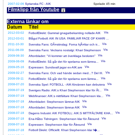
2007-02-06
Syrianska FC - AIK
Spelade 45 min
Filmklipp från Youtube
Externa länkar om
Datum
Titel
2012-03-02
FotbollDirekt: Gammal gnagarbekanting nollade AIK
2012-03-01
Blågul Fotboll: AIK IN USA: FAMILIAR FACE OF KHARI ...
2011-10-30
Svenska Fans: GÃ¤stinslag: Forna hjÃ¤ltar och tr...
2011-06-09
Svenska Fans: Veckans nostalgi: Khari Stephenson
2009-06-30
Aftonbladet: "Vi kommer att överklaga besluten"
2009-06-09
FotbollDirekt: Så går det för spelarna som lämna...
2009-05-16
Expressen: Sundsvall jagar ex-AIK:are
2009-02-27
Svenska Fans: Och vad hände sedan med...? Del III.
2008-09-11
FotbollDirekt: Så går det för spelarna som lämna...
2008-07-20
Svenska Spel: FOTBOLL - AIK-förvärven kan debutera
2008-07-19
Sveriges Radio: AIK:s Khari Stephenson klar för Ål...
2008-07-19
Webfinanser: AIK:s mittfältare Khari Stephenson kla...
2008-07-18
Aftonbladet: Stephenson lämnar AIK
2008-07-18
Aftonbladet: Stephenson lämnar AIK
2008-07-18
Dagens Industri: AIK FOTBOLL: AIK:S MITTFÄLTARE KHA...
2008-07-18
Ena-Håbo Tidningen: Stephenson klar för Ålesund
2008-07-18
Expressen: Stephenson klar för Ålesund
2008-07-18
Fotboll Direkt: Officiellt: Khari Stephenson klar f�...