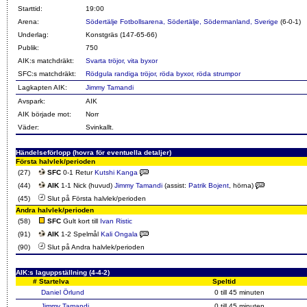
Starttid:
19:00
Arena:
Södertälje Fotbollsarena, Södertälje, Södermanland, Sverige
(6-0-1)
Underlag:
Konstgräs (147-65-66)
Publik:
750
AIK:s matchdräkt:
Svarta tröjor, vita byxor
SFC:s matchdräkt:
Rödgula randiga tröjor, röda byxor, röda strumpor
Lagkapten AIK:
Jimmy Tamandi
Avspark:
AIK
AIK började mot:
Norr
Väder:
Svinkallt.
Händelseförlopp (hovra för eventuella detaljer)
Första halvlek/perioden
(27)
SFC
0-1 Retur
Kutshi Kanga
(44)
AIK
1-1 Nick (huvud)
Jimmy Tamandi
(assist:
Patrik Bojent
, hörna)
(45)
Slut på Första halvlek/perioden
Andra halvlek/perioden
(58)
SFC
Gult kort till
Ivan Ristic
(91)
AIK
1-2 Spelmål
Kali Ongala
(90)
Slut på Andra halvlek/perioden
AIK:s laguppställning (4-4-2)
#
Startelva
Speltid
Daniel Örlund
0 till 45 minuten
Jimmy Tamandi
0 till 45 minuten