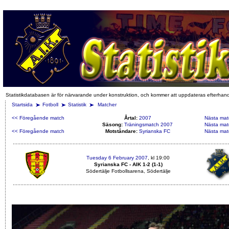
Statistikdatabasen är för närvarande under konstruktion, och kommer att uppdateras efterhan
Startsida
Fotboll
Statistik
Matcher
<< Föregående match
Årtal:
2007
Nästa mat
Säsong:
Träningsmatch 2007
Nästa mat
<< Föregående match
Motståndare:
Syrianska FC
Nästa mat
Tuesday 6 February 2007
, kl 19:00
Syrianska FC - AIK 1-2 (1-1)
Södertälje Fotbollsarena, Södertälje