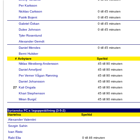
Per Karlsson
Nicklas Carlsson
0 till 45 minuten
Patrik Bojent
0 till 45 minuten
Gabriel Özkan
0 till 45 minuten
Dulee Johnson
0 till 45 minuten
Tyler Rosenlund
Alexander Gerndt
Daniel Mendes
0 till 45 minuten
Bernt Hulsker
#
Avbytare
Speltid
Niklas Westberg-Andersson
45 till 90 minuten
Daniel Arnefjord
45 till 90 minuten
Per Verner Vågan Rønning
45 till 90 minuten
Daniel Johansson
45 till 90 minuten
27
Kali Ongala
45 till 90 minuten
Khari Stephenson
45 till 90 minuten
Miran Burgić
45 till 90 minuten
Syrianska FC:s laguppställning (3-5-2)
Startelva
Speltid
Alexander Valentini
Sezgin Sahin
Ivan Ristic
Rabi Elia
0 till 46 minuten