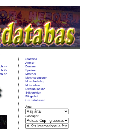
d.
Startsida
Arenor
ch >>
Domare
ch >>
Spelare
ch >>
Matcher
Matchsponsorer
Motståndarlag
Motspelare
Externa länkar
Sökfunktion
Bildgalleri
Om databasen
Årtal:
Säsonger: