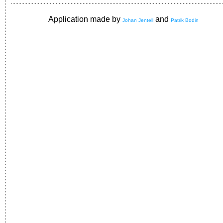
Application made by
and
Johan Jentell
Patrik Bodin