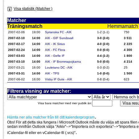
Visa statistik (Matcher )
Matcher
Träningsmatch
Hemmamatch i f
2007-02-06
19:00
Syrianska FC - AIK
1-2 (1-1)
750
2007-02-10
14:00
AIK - GIF Sundsvall
3-0 (2-0)
3 511
2007-02-17
14:00
AIK - IK Sirius
4-0 (2-0)
2 225
2007-02-24
14:00
AIK - FC Flora
0-0 (0-0)
4 300
2007-03-03
14:00
AIK - Gefle IF
4-4 (1-2)
1 800
2007-03-10
14:00
AIK - IF Brommapojkarna
5-0 (0-0)
4 214
2007-03-21
16:00
Louletano DC - AIK
0-3 (0-2)
25
2007-03-31
14:00
AIK - TPS
1-0 (0-0)
1 500
2007-06-02
16:00
Visby IF Gute - AIK
0-8 (0-4)
623
Filtrera visning av matcher:
Visa bara matcher med mer publik än:
.
Hämta ner alla matcher från till ditt kalenderprogram
Obs! För att detta ska fungera i Microsoft Outlook måste du välja att spara filen
sedan innifrån Outlook välja "Arkiv"-->"Importera och exportera"-->"Importera 
.
iCalendar-fil eller en vCalendar-fil (.vcs)"