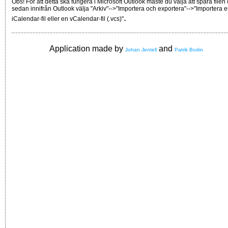
Obs! För att detta ska fungera i Microsoft Outlook måste du välja att spara filen
sedan innifrån Outlook välja "Arkiv"-->"Importera och exportera"-->"Importera 
.
iCalendar-fil eller en vCalendar-fil (.vcs)"
Application made by
and
Johan Jentell
Patrik Bodin