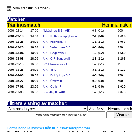
Visa statistik (Matcher )
Matcher
Träningsmatch
Hemmamatch i f
2006-02-14
17:00
Nyköpings BIS - AIK
0-3 (0-1)
500
2006-02-18
14:00
AIK - IF Brommapojkarna
2-1 (0-0)
3 426
2006-02-25
14:00
AIK - Assyriska FF
1-1 (1-1)
2 967
2006-02-28
16:30
AIK - Vallentuna BK
8-0 (4-0)
920
2006-03-04
14:00
AIK - Degerfors IF
1-2 (0-2)
1 680
2006-03-08
16:00
AIK - GIF Sundsvall
2-3 (1-1)
1 206
2006-03-16
16:00
SCU Torreense - AIK
1-2 (0-1)
11
2006-03-25
14:00
AIK - TPS
3-1 (1-1)
2 123
2006-04-03
18:00
AIK - Enköpings SK
6-0 (3-0)
150
2006-05-27
15:00
AIK - Östers IF
0-0 (0-0)
700
2006-07-01
13:00
AIK - Gefle IF
0-1 (0-0)
1 020
2006-07-08
16:00
Brøndby IF - AIK
1-2 (1-1)
2 040
Filtrera visning av matcher:
Visa bara matcher med mer publik än:
.
Hämta ner alla matcher från till ditt kalenderprogram