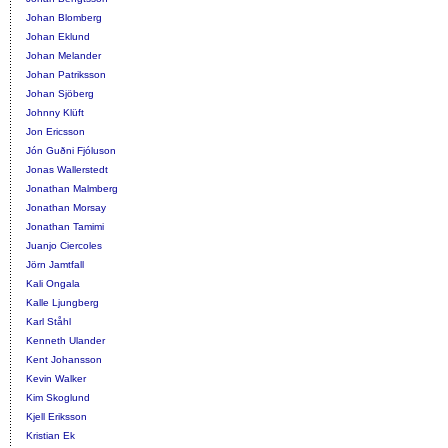
Johan Blomberg
Johan Eklund
Johan Melander
Johan Patriksson
Johan Sjöberg
Johnny Klüft
Jon Ericsson
Jón Guðni Fjóluson
Jonas Wallerstedt
Jonathan Malmberg
Jonathan Morsay
Jonathan Tamimi
Juanjo Ciercoles
Jörn Jamtfall
Kali Ongala
Kalle Ljungberg
Karl Ståhl
Kenneth Ulander
Kent Johansson
Kevin Walker
Kim Skoglund
Kjell Eriksson
Kristian Ek