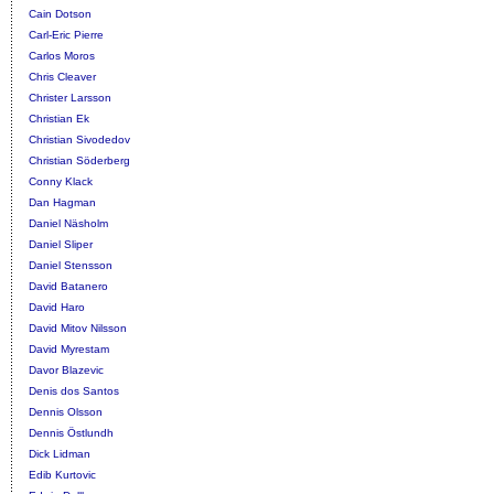
Cain Dotson
Carl-Eric Pierre
Carlos Moros
Chris Cleaver
Christer Larsson
Christian Ek
Christian Sivodedov
Christian Söderberg
Conny Klack
Dan Hagman
Daniel Näsholm
Daniel Sliper
Daniel Stensson
David Batanero
David Haro
David Mitov Nilsson
David Myrestam
Davor Blazevic
Denis dos Santos
Dennis Olsson
Dennis Östlundh
Dick Lidman
Edib Kurtovic