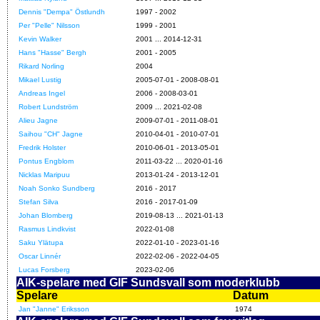
Dennis "Dempa" Östlundh
1997 - 2002
Per "Pelle" Nilsson
1999 - 2001
Kevin Walker
2001 ... 2014-12-31
Hans "Hasse" Bergh
2001 - 2005
Rikard Norling
2004
Mikael Lustig
2005-07-01 - 2008-08-01
Andreas Ingel
2006 - 2008-03-01
Robert Lundström
2009 ... 2021-02-08
Alieu Jagne
2009-07-01 - 2011-08-01
Saihou "CH" Jagne
2010-04-01 - 2010-07-01
Fredrik Holster
2010-06-01 - 2013-05-01
Pontus Engblom
2011-03-22 ... 2020-01-16
Nicklas Maripuu
2013-01-24 - 2013-12-01
Noah Sonko Sundberg
2016 - 2017
Stefan Silva
2016 - 2017-01-09
Johan Blomberg
2019-08-13 ... 2021-01-13
Rasmus Lindkvist
2022-01-08
Saku Ylätupa
2022-01-10 - 2023-01-16
Oscar Linnér
2022-02-06 - 2022-04-05
Lucas Forsberg
2023-02-06
AIK-spelare med GIF Sundsvall som moderklubb
Spelare
Datum
Jan "Janne" Eriksson
1974