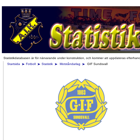
Statistikdatabasen är för närvarande under konstruktion, och kommer att uppdateras efterhan
Startsida
Fotboll
Statistik
Motståndarlag
GIF Sundsvall