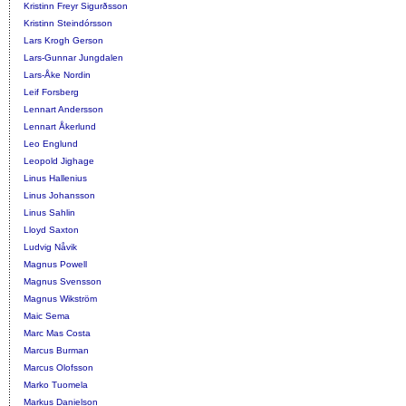
Kristinn Freyr Sigurðsson
Kristinn Steindórsson
Lars Krogh Gerson
Lars-Gunnar Jungdalen
Lars-Åke Nordin
Leif Forsberg
Lennart Andersson
Lennart Åkerlund
Leo Englund
Leopold Jighage
Linus Hallenius
Linus Johansson
Linus Sahlin
Lloyd Saxton
Ludvig Nåvik
Magnus Powell
Magnus Svensson
Magnus Wikström
Maic Sema
Marc Mas Costa
Marcus Burman
Marcus Olofsson
Marko Tuomela
Markus Danielson