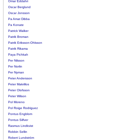
Omar Eddahri
Oscar Berglund
Oscar Jonsson
Pa Amat Dibba
Pa Konate
Patrick Walker
Patrik Broman
Patrik Eriksson-Ohlsson
Patrik Rikama
Paya Pichkah
Per Nilsson
Per Norlin
Per Nyman
Peter Andersson
Peter Makrillos
Peter Olofsson
Peter Wilson
Pol Moreno
Pol Roige Rodriguez
Pontus Engblom
Pontus Silfver
Rasmus Lindkvist
Robbin Sellin
Robert Lundström