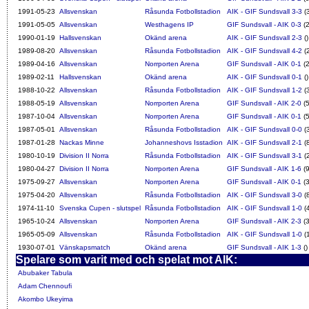
1991-05-23
Allsvenskan
Råsunda Fotbollstadion
AIK - GIF Sundsvall 3-3
(
1991-05-05
Allsvenskan
Westhagens IP
GIF Sundsvall - AIK 0-3
(2
1990-01-19
Hallsvenskan
Okänd arena
AIK - GIF Sundsvall 2-3
()
1989-08-20
Allsvenskan
Råsunda Fotbollstadion
AIK - GIF Sundsvall 4-2
(
1989-04-16
Allsvenskan
Norrporten Arena
GIF Sundsvall - AIK 0-1
(2
1989-02-11
Hallsvenskan
Okänd arena
AIK - GIF Sundsvall 0-1
()
1988-10-22
Allsvenskan
Råsunda Fotbollstadion
AIK - GIF Sundsvall 1-2
(
1988-05-19
Allsvenskan
Norrporten Arena
GIF Sundsvall - AIK 2-0
(5
1987-10-04
Allsvenskan
Norrporten Arena
GIF Sundsvall - AIK 0-1
(5
1987-05-01
Allsvenskan
Råsunda Fotbollstadion
AIK - GIF Sundsvall 0-0
(
1987-01-28
Nackas Minne
Johanneshovs Isstadion
AIK - GIF Sundsvall 2-1
(
1980-10-19
Division II Norra
Råsunda Fotbollstadion
AIK - GIF Sundsvall 3-1
(
1980-04-27
Division II Norra
Norrporten Arena
GIF Sundsvall - AIK 1-6
(9
1975-09-27
Allsvenskan
Norrporten Arena
GIF Sundsvall - AIK 0-1
(3
1975-04-20
Allsvenskan
Råsunda Fotbollstadion
AIK - GIF Sundsvall 3-0
(
1974-11-10
Svenska Cupen - slutspel
Råsunda Fotbollstadion
AIK - GIF Sundsvall 1-0
(
1965-10-24
Allsvenskan
Norrporten Arena
GIF Sundsvall - AIK 2-3
(3
1965-05-09
Allsvenskan
Råsunda Fotbollstadion
AIK - GIF Sundsvall 1-0
(
1930-07-01
Vänskapsmatch
Okänd arena
GIF Sundsvall - AIK 1-3
()
Spelare som varit med och spelat mot AIK:
Abubaker Tabula
Adam Chennoufi
Akombo Ukeyima