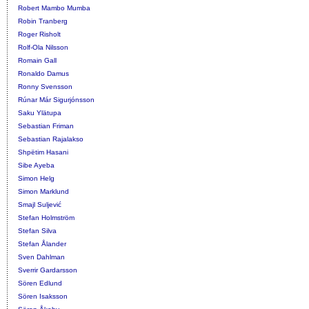
Robert Mambo Mumba
Robin Tranberg
Roger Risholt
Rolf-Ola Nilsson
Romain Gall
Ronaldo Damus
Ronny Svensson
Rúnar Már Sigurjónsson
Saku Ylätupa
Sebastian Friman
Sebastian Rajalakso
Shpëtim Hasani
Sibe Ayeba
Simon Helg
Simon Marklund
Smajl Suljević
Stefan Holmström
Stefan Silva
Stefan Ålander
Sven Dahlman
Sverrir Gardarsson
Sören Edlund
Sören Isaksson