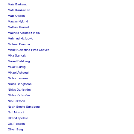
Mats Barkemo
Mats Kankainen
Mats Olsson
Mattias Nylund
Mattias Thorsell
Mauricio Albornoz Inola
Mehmed Hafizovic
Michael Brundin
Michel Celestino Pires Chaves
Mika Sankala
Mikael Dahlberg
Mikael Lustig
Mikael Åskoogh
Niclas Larsson
Niklas Bengtsson
Niklas Dahlström
Niklas Karlström
Nils Eriksson
Noah Sonko Sundberg
Nuri Mustafi
Okänd spelare
Ola Persson
Oliver Berg