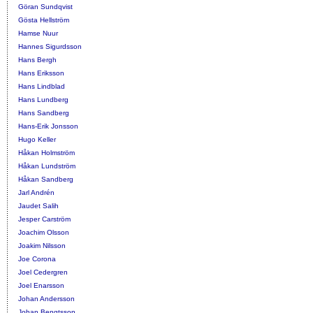
Göran Sundqvist
Gösta Hellström
Hamse Nuur
Hannes Sigurdsson
Hans Bergh
Hans Eriksson
Hans Lindblad
Hans Lundberg
Hans Sandberg
Hans-Erik Jonsson
Hugo Keller
Håkan Holmström
Håkan Lundström
Håkan Sandberg
Jarl Andrén
Jaudet Salih
Jesper Carström
Joachim Olsson
Joakim Nilsson
Joe Corona
Joel Cedergren
Joel Enarsson
Johan Andersson
Johan Bengtsson