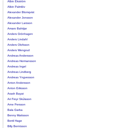
Albin Ekström
Albin Palmlöv
Alexander Blomqvist
Alexander Jonsson
Alexander Larsson
Amaro Bahtijar
Anders Grönhagen
Anders Lindahl
Anders Olofsson
Anders Wengrud
Andreas Andersson
Andreas Hermansson
Andreas Ingel
Andreas Lindberg
Andreas Yngvesson
Anton Andersson
Anton Eriksson
Arash Bayat
Ari Freyr Skúlason
Arne Persson
Bala Garba
Benny Mattsson
Bertil Hage
Billy Berntsson