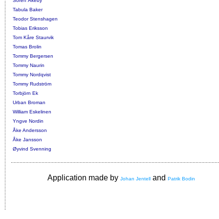
Sören Åkeby
Tabula Baker
Teodor Stenshagen
Tobias Eriksson
Tom Kåre Staurvik
Tomas Brolin
Tommy Bergersen
Tommy Naurin
Tommy Nordqvist
Tommy Rudström
Torbjörn Ek
Urban Broman
William Eskelinen
Yngve Nordin
Åke Andersson
Åke Jansson
Øyvind Svenning
Application made by
and
Johan Jentell
Patrik Bodin