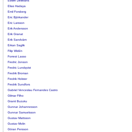
Edwin Dellkrans
Elias Hadaya
Emil Forsberg
Eric Björkander
Eric Larsson
Erik Andersson
Erik Granat
Erik Sandvärn
Erkan Saglik
Filip Widén
Forrest Lasso
Fredric Jonson
Fredric Lundqvist
Fredrik Broman
Fredrik Holster
Fredrik Sundfors
Gabriel Venceslau Fernandes Castro
Gilmar Filho
Granit Buzuku
Gunnar Johannesson
Gunnar Samuelsson
Gustav Mattsson
Gustav Molin
Göran Persson