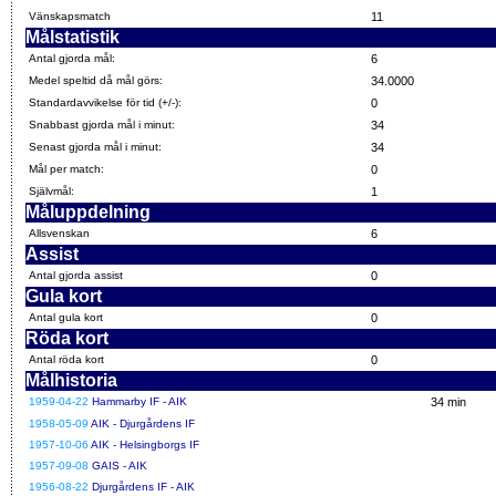
Vänskapsmatch
11
Målstatistik
Antal gjorda mål:
6
Medel speltid då mål görs:
34.0000
Standardavvikelse för tid (+/-):
0
Snabbast gjorda mål i minut:
34
Senast gjorda mål i minut:
34
Mål per match:
0
Självmål:
1
Måluppdelning
Allsvenskan
6
Assist
Antal gjorda assist
0
Gula kort
Antal gula kort
0
Röda kort
Antal röda kort
0
Målhistoria
1959-04-22
Hammarby IF - AIK
34 min
1958-05-09
AIK - Djurgårdens IF
1957-10-06
AIK - Helsingborgs IF
1957-09-08
GAIS - AIK
1956-08-22
Djurgårdens IF - AIK