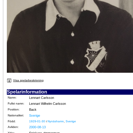
Visa spelarbeskrivning
Spelarinformation
Namn:
Lennart Carlsson
Fullst namn:
Lennart Wilhelm Carlsson
Position:
Back
Nationalitet:
Sverige
Född:
1929-01-30
i
Nynäshamn
,
Sverige
Avliden:
2000-08-13
Yrke:
Snickare, timmerman