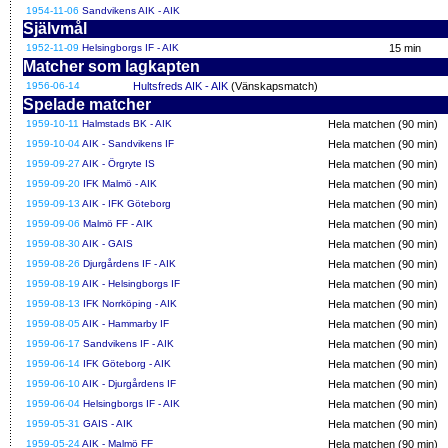
1954-11-06
Sandvikens AIK - AIK
Självmål
1952-11-09
Helsingborgs IF - AIK
15 min
Matcher som lagkapten
1956-06-14
Hultsfreds AIK - AIK
(Vänskapsmatch)
Spelade matcher
1959-10-11
Halmstads BK - AIK
Hela matchen (90 min)
1959-10-04
AIK - Sandvikens IF
Hela matchen (90 min)
1959-09-27
AIK - Örgryte IS
Hela matchen (90 min)
1959-09-20
IFK Malmö - AIK
Hela matchen (90 min)
1959-09-13
AIK - IFK Göteborg
Hela matchen (90 min)
1959-09-06
Malmö FF - AIK
Hela matchen (90 min)
1959-08-30
AIK - GAIS
Hela matchen (90 min)
1959-08-26
Djurgårdens IF - AIK
Hela matchen (90 min)
1959-08-19
AIK - Helsingborgs IF
Hela matchen (90 min)
1959-08-13
IFK Norrköping - AIK
Hela matchen (90 min)
1959-08-05
AIK - Hammarby IF
Hela matchen (90 min)
1959-06-17
Sandvikens IF - AIK
Hela matchen (90 min)
1959-06-14
IFK Göteborg - AIK
Hela matchen (90 min)
1959-06-10
AIK - Djurgårdens IF
Hela matchen (90 min)
1959-06-04
Helsingborgs IF - AIK
Hela matchen (90 min)
1959-05-31
GAIS - AIK
Hela matchen (90 min)
1959-05-24
AIK - Malmö FF
Hela matchen (90 min)