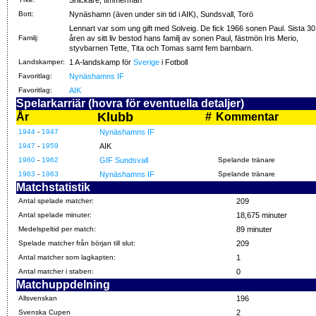
Bott:
Nynäshamn (även under sin tid i AIK), Sundsvall, Torö
Lennart var som ung gift med Solveig. De fick 1966 sonen Paul. Sista 30
Familj:
åren av sitt liv bestod hans familj av sonen Paul, fästmön Iris Merio,
styvbarnen Tette, Tita och Tomas samt fem barnbarn.
Landskamper:
1 A-landskamp för
Sverige
i Fotboll
Favoritlag:
Nynäshamns IF
Favoritlag:
AIK
Spelarkarriär (hovra för eventuella detaljer)
Klubb
År
#
Kommentar
1944
-
1947
Nynäshamns IF
1947
-
1959
AIK
1960
-
1962
GIF Sundsvall
Spelande tränare
1963
-
1963
Nynäshamns IF
Spelande tränare
Matchstatistik
Antal spelade matcher:
209
Antal spelade minuter:
18,675 minuter
Medelspeltid per match:
89 minuter
Spelade matcher från början till slut:
209
Antal matcher som lagkapten:
1
Antal matcher i staben:
0
Matchuppdelning
Allsvenskan
196
Svenska Cupen
2