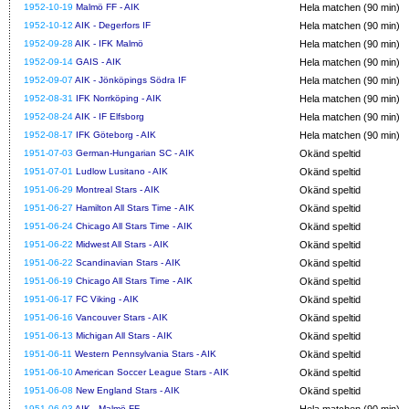
1952-10-19
Malmö FF - AIK
Hela matchen (90 min)
1952-10-12
AIK - Degerfors IF
Hela matchen (90 min)
1952-09-28
AIK - IFK Malmö
Hela matchen (90 min)
1952-09-14
GAIS - AIK
Hela matchen (90 min)
1952-09-07
AIK - Jönköpings Södra IF
Hela matchen (90 min)
1952-08-31
IFK Norrköping - AIK
Hela matchen (90 min)
1952-08-24
AIK - IF Elfsborg
Hela matchen (90 min)
1952-08-17
IFK Göteborg - AIK
Hela matchen (90 min)
1951-07-03
German-Hungarian SC - AIK
Okänd speltid
1951-07-01
Ludlow Lusitano - AIK
Okänd speltid
1951-06-29
Montreal Stars - AIK
Okänd speltid
1951-06-27
Hamilton All Stars Time - AIK
Okänd speltid
1951-06-24
Chicago All Stars Time - AIK
Okänd speltid
1951-06-22
Midwest All Stars - AIK
Okänd speltid
1951-06-22
Scandinavian Stars - AIK
Okänd speltid
1951-06-19
Chicago All Stars Time - AIK
Okänd speltid
1951-06-17
FC Viking - AIK
Okänd speltid
1951-06-16
Vancouver Stars - AIK
Okänd speltid
1951-06-13
Michigan All Stars - AIK
Okänd speltid
1951-06-11
Western Pennsylvania Stars - AIK
Okänd speltid
1951-06-10
American Soccer League Stars - AIK
Okänd speltid
1951-06-08
New England Stars - AIK
Okänd speltid
1951-06-03
AIK - Malmö FF
Hela matchen (90 min)