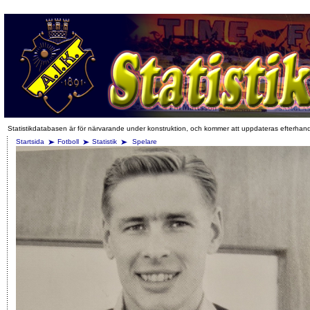
Statistikdatabasen är för närvarande under konstruktion, och kommer att uppdateras efterhan
Startsida
Fotboll
Statistik
Spelare