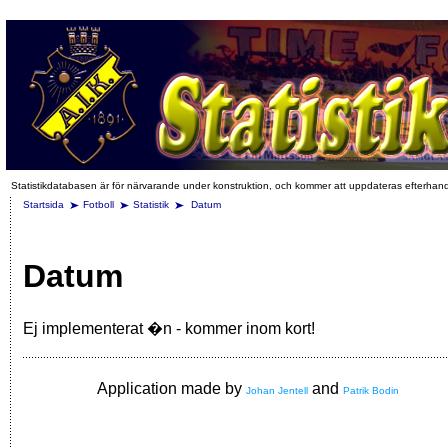
Statistikdatabasen är för närvarande under konstruktion, och kommer att uppdateras efterhan
Startsida
Fotboll
Statistik
Datum
Datum
Ej implementerat �n - kommer inom kort!
Application made by
and
Johan Jentell
Patrik Bodin