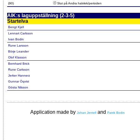
(90)
Slut på Andra halvlek/perioden
AIK:s laguppställning (2-3-5)
Startelva
Bengt Kjell
Lennart Carlsson
Ivan Bodin
Rune Larsson
Börje Leander
Olof Klasson
Bernhard Brick
Rune Carlsson
Jerker Hannerz
Gunnar Öqvist
Gösta Nilsson
Application made by
and
Johan Jentell
Patrik Bodin