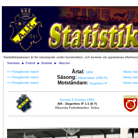
Statistikdatabasen är för närvarande under konstruktion, och kommer att uppdateras efterhan
Startsida
Fotboll
Statistik
Matcher
Årtal:
<< Föregående match
Nästa mat
1950
Säsong:
<< Föregående match
Nästa mat
Allsvenskan 1950-51
Motståndare:
<< Föregående match
Nästa mat
Degerfors IF
Sunday 8 October 1950
AIK - Degerfors IF 1-1 (0-?)
Råsunda Fotbollstadion, Solna