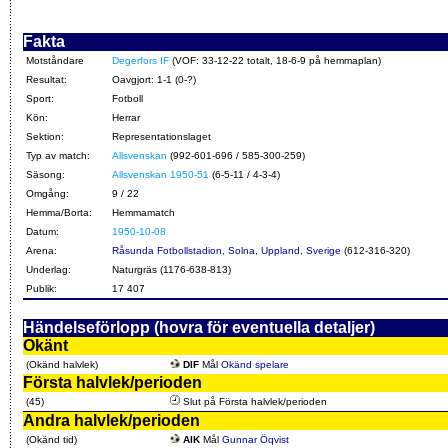
Fakta
Motståndare
Degerfors IF
(VOF: 33-12-22 totalt, 18-6-9 på hemmaplan)
Resultat:
Oavgjort: 1-1 (0-?)
Sport:
Fotboll
Kön:
Herrar
Sektion:
Representationslaget
Typ av match:
Allsvenskan
(992-601-696 / 585-300-259)
Säsong:
Allsvenskan 1950-51
(6-5-11 / 4-3-4)
Omgång:
9 / 22
Hemma/Borta:
Hemmamatch
Datum:
1950-10-08
Arena:
Råsunda Fotbollstadion, Solna, Uppland, Sverige
(612-316-320)
Underlag:
Naturgräs (1176-638-813)
Publik:
17 407
Händelseförlopp (hovra för eventuella detaljer)
Okänt
(Okänd halvlek)
DIF
Mål
Okänd spelare
Första halvlek/perioden
(45)
Slut på Första halvlek/perioden
Andra halvlek/perioden
(Okänd tid)
AIK
Mål
Gunnar Öqvist