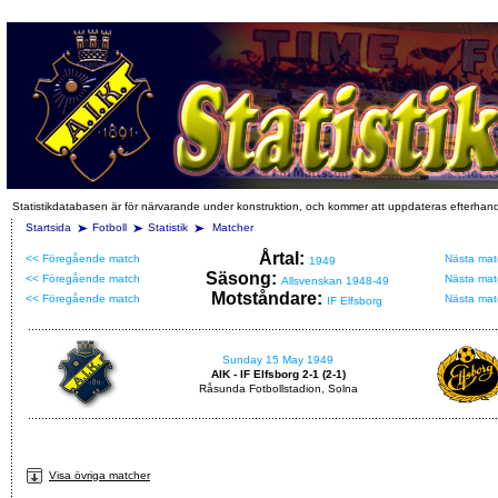
Statistikdatabasen är för närvarande under konstruktion, och kommer att uppdateras efterhan
Startsida
Fotboll
Statistik
Matcher
Årtal:
<< Föregående match
Nästa mat
1949
Säsong:
<< Föregående match
Nästa mat
Allsvenskan 1948-49
Motståndare:
<< Föregående match
Nästa mat
IF Elfsborg
Sunday 15 May 1949
AIK - IF Elfsborg 2-1 (2-1)
Råsunda Fotbollstadion, Solna
Visa övriga matcher