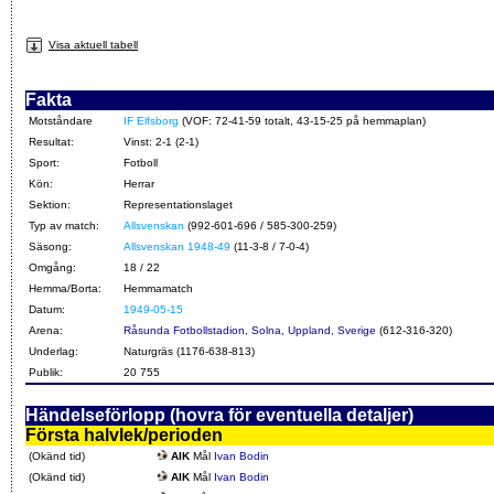
Visa aktuell tabell
Fakta
Motståndare
IF Elfsborg
(VOF: 72-41-59 totalt, 43-15-25 på hemmaplan)
Resultat:
Vinst: 2-1 (2-1)
Sport:
Fotboll
Kön:
Herrar
Sektion:
Representationslaget
Typ av match:
Allsvenskan
(992-601-696 / 585-300-259)
Säsong:
Allsvenskan 1948-49
(11-3-8 / 7-0-4)
Omgång:
18 / 22
Hemma/Borta:
Hemmamatch
Datum:
1949-05-15
Arena:
Råsunda Fotbollstadion, Solna, Uppland, Sverige
(612-316-320)
Underlag:
Naturgräs (1176-638-813)
Publik:
20 755
Händelseförlopp (hovra för eventuella detaljer)
Första halvlek/perioden
(Okänd tid)
AIK
Mål
Ivan Bodin
(Okänd tid)
AIK
Mål
Ivan Bodin