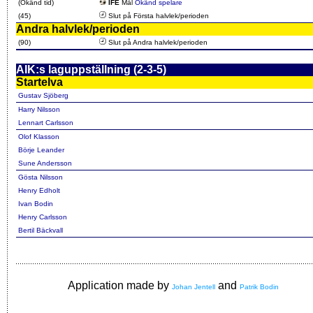
(Okänd tid)
IFE
Mål
Okänd spelare
(45)
Slut på Första halvlek/perioden
Andra halvlek/perioden
(90)
Slut på Andra halvlek/perioden
AIK:s laguppställning (2-3-5)
Startelva
Gustav Sjöberg
Harry Nilsson
Lennart Carlsson
Olof Klasson
Börje Leander
Sune Andersson
Gösta Nilsson
Henry Edholt
Ivan Bodin
Henry Carlsson
Bertil Bäckvall
Application made by
and
Johan Jentell
Patrik Bodin