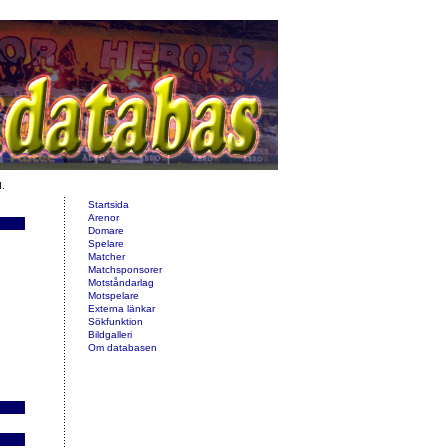
d.
Startsida
Arenor
Domare
Spelare
Matcher
Matchsponsorer
Motståndarlag
Motspelare
Externa länkar
Sökfunktion
Bildgalleri
Om databasen