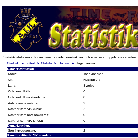
Statistikdatabasen är för närvarande under konstruktion, och kommer att uppdateras efterhan
Startsida
Fotboll
Statistik
Domare
Tage Jönsson
Domarinformation
Namn:
Tage Jönsson
Ort:
Helsingborg
Land:
Sverige
Gula kort till AIK:
0
Gula kort till motståndarna:
0
Antal dömda matcher:
2
Matcher som AIK vunnit:
2
Matcher som blivit oavgjorda:
0
Matcher som AIK förlorat:
0
Domarfunktion:
Som huvuddomare:
2
Samtliga dömda AIK-matcher: