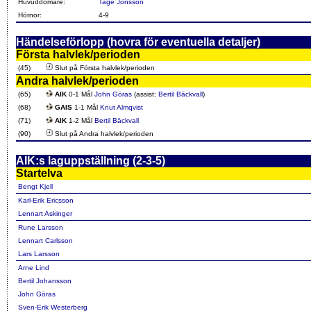
Huvuddomare:
Tage Jönsson
Hörnor:
4-9
Händelseförlopp (hovra för eventuella detaljer)
Första halvlek/perioden
(45)
Slut på Första halvlek/perioden
Andra halvlek/perioden
(65)
AIK
0-1 Mål
John Göras
(assist:
Bertil Bäckvall
)
(68)
GAIS
1-1 Mål
Knut Almqvist
(71)
AIK
1-2 Mål
Bertil Bäckvall
(90)
Slut på Andra halvlek/perioden
AIK:s laguppställning (2-3-5)
Startelva
Bengt Kjell
Karl-Erik Ericsson
Lennart Askinger
Rune Larsson
Lennart Carlsson
Lars Larsson
Arne Lind
Bertil Johansson
John Göras
Sven-Erik Westerberg