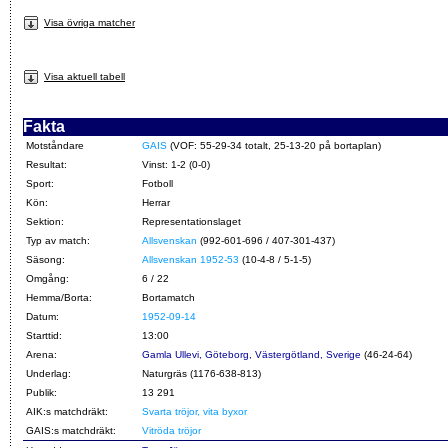
Visa övriga matcher
Visa aktuell tabell
Fakta
Motståndare
GAIS
(VOF: 55-29-34 totalt, 25-13-20 på bortaplan)
Resultat:
Vinst: 1-2 (0-0)
Sport:
Fotboll
Kön:
Herrar
Sektion:
Representationslaget
Typ av match:
Allsvenskan
(992-601-696 / 407-301-437)
Säsong:
Allsvenskan 1952-53
(10-4-8 / 5-1-5)
Omgång:
6 / 22
Hemma/Borta:
Bortamatch
Datum:
1952-09-14
Starttid:
13:00
Arena:
Gamla Ullevi, Göteborg, Västergötland, Sverige
(46-24-64)
Underlag:
Naturgräs (1176-638-813)
Publik:
13 291
AIK:s matchdräkt:
Svarta tröjor, vita byxor
GAIS:s matchdräkt:
Vitröda tröjor