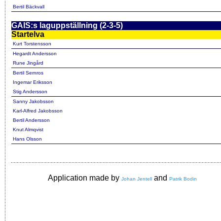
Bertil Bäckvall
GAIS:s laguppställning (2-3-5)
Startelva
Kurt Torstensson
Hegardt Andersson
Rune Jingård
Bertil Sernros
Ingemar Eriksson
Stig Andersson
Sanny Jakobsson
Karl-Alfred Jakobsson
Bertil Andersson
Knut Almqvist
Hans Olsson
Application made by
and
Johan Jentell
Patrik Bodin