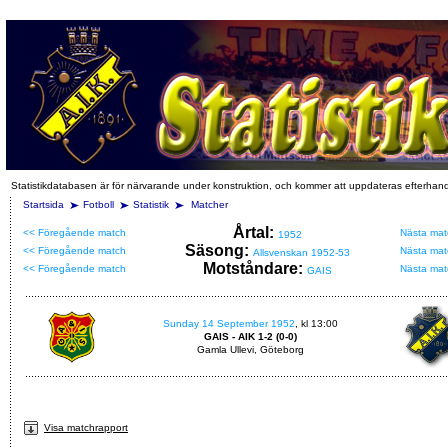
Statistikdatabasen är för närvarande under konstruktion, och kommer att uppdateras efterhan
Startsida
Fotboll
Statistik
Matcher
Årtal:
<< Föregående match
Nästa mat
1952
Säsong:
<< Föregående match
Nästa mat
Allsvenskan 1952-53
Motståndare:
<< Föregående match
Nästa mat
GAIS
Sunday 14 September 1952
, kl 13:00
GAIS - AIK 1-2 (0-0)
Gamla Ullevi, Göteborg
Visa matchrapport