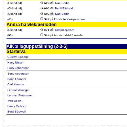
(Okänd tid)
AIK
Mål
Ivan Bodin
(Okänd tid)
AIK
Mål
Bertil Bäckvall
(Okänd tid)
AIK
Mål
Ivan Bodin
(45)
Slut på Första halvlek/perioden
Andra halvlek/perioden
(Okänd tid)
ISH
Mål
Okänd spelare
(90)
Slut på Andra halvlek/perioden
AIK:s laguppställning (2-3-5)
Startelva
Gustav Sjöberg
Harry Nilsson
Harry Johansson
Sune Andersson
Börje Leander
Olof Klasson
Lennart Askinger
Lennart Pettersson
Ivan Bodin
Henry Carlsson
Bertil Bäckvall