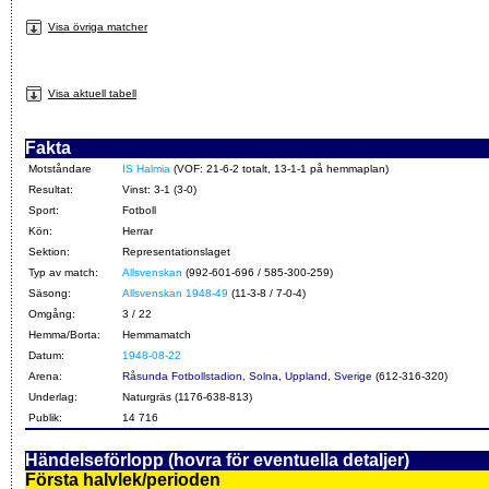
Visa övriga matcher
Visa aktuell tabell
Fakta
Motståndare
IS Halmia
(VOF: 21-6-2 totalt, 13-1-1 på hemmaplan)
Resultat:
Vinst: 3-1 (3-0)
Sport:
Fotboll
Kön:
Herrar
Sektion:
Representationslaget
Typ av match:
Allsvenskan
(992-601-696 / 585-300-259)
Säsong:
Allsvenskan 1948-49
(11-3-8 / 7-0-4)
Omgång:
3 / 22
Hemma/Borta:
Hemmamatch
Datum:
1948-08-22
Arena:
Råsunda Fotbollstadion, Solna, Uppland, Sverige
(612-316-320)
Underlag:
Naturgräs (1176-638-813)
Publik:
14 716
Händelseförlopp (hovra för eventuella detaljer)
Första halvlek/perioden