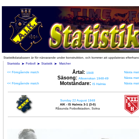
Statistikdatabasen är för närvarande under konstruktion, och kommer att uppdateras efterhan
Startsida
Fotboll
Statistik
Matcher
Årtal:
<< Föregående match
Nästa mat
1948
Säsong:
Nästa mat
Allsvenskan 1948-49
Motståndare:
<< Föregående match
Nästa mat
IS Halmia
Sunday 22 August 1948
AIK - IS Halmia 3-1 (3-0)
Råsunda Fotbollstadion, Solna