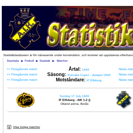
Statistikdatabasen är för närvarande under konstruktion, och kommer att uppdateras efterhan
Startsida
Fotboll
Statistik
Matcher
Årtal:
<< Föregående match
Nästa mat
1949
Säsong:
<< Föregående match
Nästa mat
Svenska Cupen - slutspel 1949
Motståndare:
<< Föregående match
Nästa mat
IF Elfsborg
Sunday 17 July 1949
IF Elfsborg - AIK 1-2 ()
Okänd arena, Borås
Visa övriga matcher