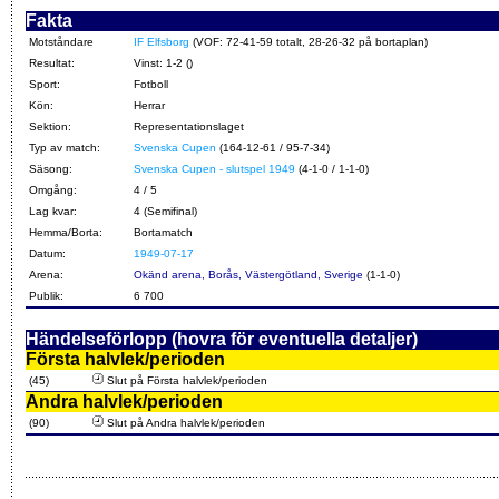
Fakta
Motståndare
IF Elfsborg
(VOF: 72-41-59 totalt, 28-26-32 på bortaplan)
Resultat:
Vinst: 1-2 ()
Sport:
Fotboll
Kön:
Herrar
Sektion:
Representationslaget
Typ av match:
Svenska Cupen
(164-12-61 / 95-7-34)
Säsong:
Svenska Cupen - slutspel 1949
(4-1-0 / 1-1-0)
Omgång:
4 / 5
Lag kvar:
4 (Semifinal)
Hemma/Borta:
Bortamatch
Datum:
1949-07-17
Arena:
Okänd arena, Borås, Västergötland, Sverige
(1-1-0)
Publik:
6 700
Händelseförlopp (hovra för eventuella detaljer)
Första halvlek/perioden
(45)
Slut på Första halvlek/perioden
Andra halvlek/perioden
(90)
Slut på Andra halvlek/perioden