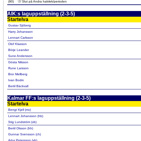
(90)
Slut på Andra halvlek/perioden
AIK:s laguppställning (2-3-5)
Startelva
Gustav Sjöberg
Harry Johansson
Lennart Carlsson
Olof Klasson
Börje Leander
Sune Andersson
Gösta Nilsson
Rune Larsson
Bror Mellberg
Ivan Bodin
Bertil Bäckvall
Kalmar FF:s laguppställning (2-3-5)
Startelva
Bengt Kjell (mv)
Lennart Johansson (hb)
Stig Lundström (vb)
Bertil Olsson (hh)
Gunnar Svensson (ch)
Artur Petersson (vh)