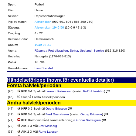
Sport:
Fotboll
Kön:
Herrar
Sektion:
Representationslaget
Typ av match:
Allsvenskan
(992-601-696 / 585-300-259)
Säsong:
Allsvenskan 1949-50
(10-6-6 / 7-1-3)
Omgång:
4 / 22
Hemma/Borta:
Hemmamatch
Datum:
1949-08-21
Arena:
Råsunda Fotbollstadion, Solna, Uppland, Sverige
(612-316-320)
Underlag:
Naturgräs (1176-638-813)
Publik:
16 704
Huvuddomare:
Lars Brandell
Händelseförlopp (hovra för eventuella detaljer)
Första halvlek/perioden
(20)
KFF
0-1 Spelmål
Lennart Petersson
(assist:
Rolf Holmström
)
(45)
Slut på Första halvlek/perioden
Andra halvlek/perioden
(47)
KFF
0-2 Spelmål
Georg Ericsson
(49)
KFF
0-3 Spelmål
Fred Gustafsson
(assist:
Georg Ericsson
)
(71)
KFF
Bortdömt mål (Okänd anledning)
Gunnar Södergren
(72)
AIK
1-3 Mål
Bror Mellberg
(78)
AIK
2-3 Mål
Rune Larsson