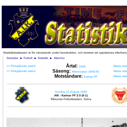
Statistikdatabasen är för närvarande under konstruktion, och kommer att uppdateras efterhan
Startsida
Fotboll
Statistik
Matcher
Årtal:
<< Föregående match
Nästa mat
1949
Säsong:
<< Föregående match
Nästa mat
Allsvenskan 1949-50
Motståndare:
Nästa mat
Kalmar FF
Sunday 21 August 1949
AIK - Kalmar FF 2-3 (0-1)
Råsunda Fotbollstadion, Solna