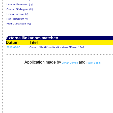
Lennart Petersson (hy)
Gunnar Södergren (hi)
Georg Ericsson (c)
Rolf Holmström (vi)
Fred Gustafsson (vy)
Externa länkar om matchen
Datum
Titel
2012-08-05
Östran: När AIK skulle slå Kalmar FF med 13–1…
Application made by
and
Johan Jentell
Patrik Bodin