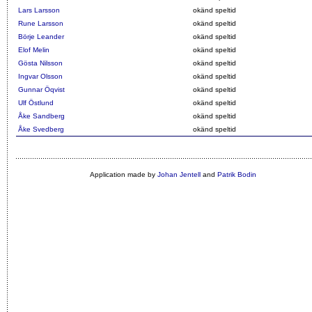
Lars Larsson
okänd speltid
Rune Larsson
okänd speltid
Börje Leander
okänd speltid
Elof Melin
okänd speltid
Gösta Nilsson
okänd speltid
Ingvar Olsson
okänd speltid
Gunnar Öqvist
okänd speltid
Ulf Östlund
okänd speltid
Åke Sandberg
okänd speltid
Åke Svedberg
okänd speltid
Application made by
Johan Jentell
and
Patrik Bodin