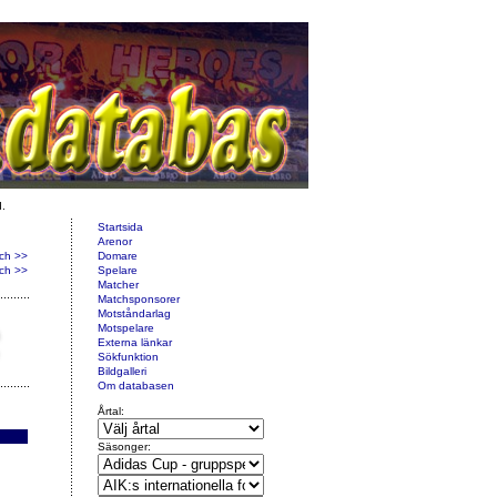
d.
Startsida
Arenor
ch >>
Domare
ch >>
Spelare
Matcher
Matchsponsorer
Motståndarlag
Motspelare
Externa länkar
Sökfunktion
Bildgalleri
Om databasen
Årtal:
Säsonger: