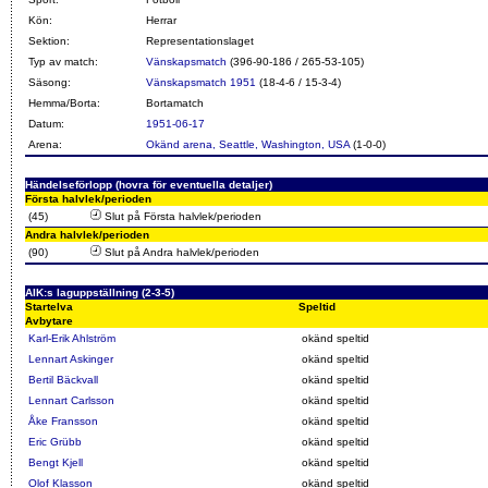
Kön:
Herrar
Sektion:
Representationslaget
Typ av match:
Vänskapsmatch
(396-90-186 / 265-53-105)
Säsong:
Vänskapsmatch 1951
(18-4-6 / 15-3-4)
Hemma/Borta:
Bortamatch
Datum:
1951-06-17
Arena:
Okänd arena, Seattle, Washington, USA
(1-0-0)
Händelseförlopp (hovra för eventuella detaljer)
Första halvlek/perioden
(45)
Slut på Första halvlek/perioden
Andra halvlek/perioden
(90)
Slut på Andra halvlek/perioden
AIK:s laguppställning (2-3-5)
Startelva
Speltid
Avbytare
Karl-Erik Ahlström
okänd speltid
Lennart Askinger
okänd speltid
Bertil Bäckvall
okänd speltid
Lennart Carlsson
okänd speltid
Åke Fransson
okänd speltid
Eric Grübb
okänd speltid
Bengt Kjell
okänd speltid
Olof Klasson
okänd speltid