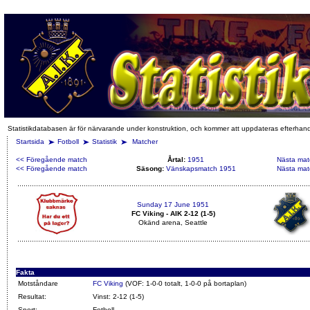
Statistikdatabasen är för närvarande under konstruktion, och kommer att uppdateras efterhan
Startsida
Fotboll
Statistik
Matcher
<< Föregående match
Årtal:
1951
Nästa mat
<< Föregående match
Säsong:
Vänskapsmatch 1951
Nästa mat
Sunday 17 June 1951
FC Viking - AIK 2-12 (1-5)
Okänd arena, Seattle
Fakta
Motståndare
FC Viking
(VOF: 1-0-0 totalt, 1-0-0 på bortaplan)
Resultat:
Vinst: 2-12 (1-5)
Sport:
Fotboll