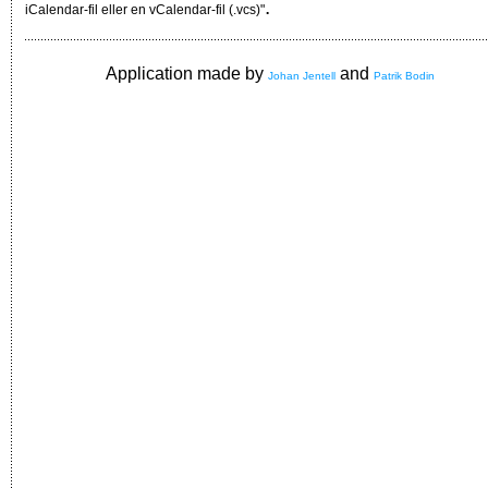
.
iCalendar-fil eller en vCalendar-fil (.vcs)"
Application made by
and
Johan Jentell
Patrik Bodin