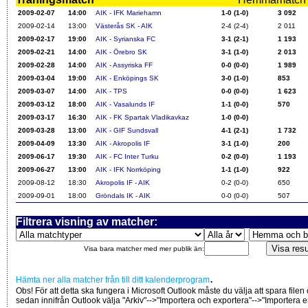
2009-02-07
14:00
AIK - IFK Mariehamn
1-0 (1-0)
3 092
2009-02-14
13:00
Västerås SK - AIK
2-4 (2-4)
2 011
2009-02-17
19:00
AIK - Syrianska FC
3-1 (2-1)
1 193
2009-02-21
14:00
AIK - Örebro SK
3-1 (1-0)
2 013
2009-02-28
14:00
AIK - Assyriska FF
0-0 (0-0)
1 989
2009-03-04
19:00
AIK - Enköpings SK
3-0 (1-0)
853
2009-03-07
14:00
AIK - TPS
0-0 (0-0)
1 623
2009-03-12
18:00
AIK - Vasalunds IF
1-1 (0-0)
570
2009-03-17
16:30
AIK - FK Spartak Vladikavkaz
1-0 (0-0)
2009-03-28
13:00
AIK - GIF Sundsvall
4-1 (2-1)
1 732
2009-04-09
13:30
AIK - Akropolis IF
3-1 (1-0)
200
2009-06-17
19:30
AIK - FC Inter Turku
0-2 (0-0)
1 193
2009-06-27
13:00
AIK - IFK Norrköping
1-1 (1-0)
922
2009-08-12
18:30
Akropolis IF - AIK
0-2 (0-0)
650
2009-09-01
18:00
Gröndals IK - AIK
0-0 (0-0)
507
Filtrera visning av matcher:
Visa bara matcher med mer publik än:
.
Hämta ner alla matcher från till ditt kalenderprogram
Obs! För att detta ska fungera i Microsoft Outlook måste du välja att spara filen
sedan innifrån Outlook välja "Arkiv"-->"Importera och exportera"-->"Importera 