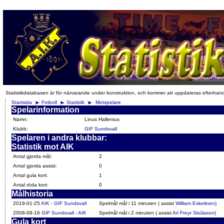
Statistikdatabasen är för närvarande under konstruktion, och kommer att uppdateras efterhan
Startsida
Fotboll
Statistik
Motspelare
Spelarinformation
Namn:
Linus Hallenius
Klubb:
GIF Sundsvall
Spelaren i andra klubbar:
Statistik mot AIK
Antal gjorda mål:
2
Antal gjorda assist:
0
Antal gula kort:
1
Antal röda kort:
0
Målhistoria
2019-01-25
AIK - GIF Sundsvall
Spelmål mål i 11 minuten ( assist
William Eskelinen
)
2008-08-16
GIF Sundsvall - AIK
Spelmål mål i 2 minuten ( assist
Ari Freyr Skúlason
)
Gula kort