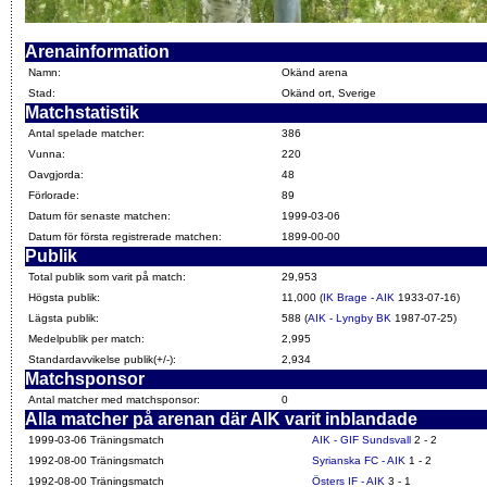
Arenainformation
Namn:
Okänd arena
Stad:
Okänd ort, Sverige
Matchstatistik
Antal spelade matcher:
386
Vunna:
220
Oavgjorda:
48
Förlorade:
89
Datum för senaste matchen:
1999-03-06
Datum för första registrerade matchen:
1899-00-00
Publik
Total publik som varit på match:
29,953
Högsta publik:
11,000 (
IK Brage - AIK
1933-07-16)
Lägsta publik:
588 (
AIK - Lyngby BK
1987-07-25)
Medelpublik per match:
2,995
Standardavvikelse publik(+/-):
2,934
Matchsponsor
Antal matcher med matchsponsor:
0
Alla matcher på arenan där AIK varit inblandade
1999-03-06 Träningsmatch
AIK - GIF Sundsvall
2 - 2
1992-08-00 Träningsmatch
Syrianska FC - AIK
1 - 2
1992-08-00 Träningsmatch
Östers IF - AIK
3 - 1