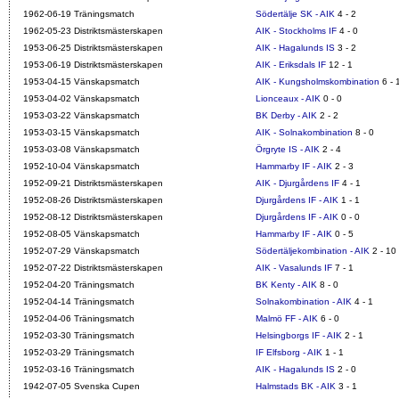
1962-06-19 Träningsmatch
Södertälje SK - AIK
4 - 2
1962-05-23 Distriktsmästerskapen
AIK - Stockholms IF
4 - 0
1953-06-25 Distriktsmästerskapen
AIK - Hagalunds IS
3 - 2
1953-06-19 Distriktsmästerskapen
AIK - Eriksdals IF
12 - 1
1953-04-15 Vänskapsmatch
AIK - Kungsholmskombination
6 - 
1953-04-02 Vänskapsmatch
Lionceaux - AIK
0 - 0
1953-03-22 Vänskapsmatch
BK Derby - AIK
2 - 2
1953-03-15 Vänskapsmatch
AIK - Solnakombination
8 - 0
1953-03-08 Vänskapsmatch
Örgryte IS - AIK
2 - 4
1952-10-04 Vänskapsmatch
Hammarby IF - AIK
2 - 3
1952-09-21 Distriktsmästerskapen
AIK - Djurgårdens IF
4 - 1
1952-08-26 Distriktsmästerskapen
Djurgårdens IF - AIK
1 - 1
1952-08-12 Distriktsmästerskapen
Djurgårdens IF - AIK
0 - 0
1952-08-05 Vänskapsmatch
Hammarby IF - AIK
0 - 5
1952-07-29 Vänskapsmatch
Södertäljekombination - AIK
2 - 10
1952-07-22 Distriktsmästerskapen
AIK - Vasalunds IF
7 - 1
1952-04-20 Träningsmatch
BK Kenty - AIK
8 - 0
1952-04-14 Träningsmatch
Solnakombination - AIK
4 - 1
1952-04-06 Träningsmatch
Malmö FF - AIK
6 - 0
1952-03-30 Träningsmatch
Helsingborgs IF - AIK
2 - 1
1952-03-29 Träningsmatch
IF Elfsborg - AIK
1 - 1
1952-03-16 Träningsmatch
AIK - Hagalunds IS
2 - 0
1942-07-05 Svenska Cupen
Halmstads BK - AIK
3 - 1