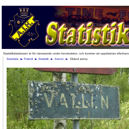
Statistikdatabasen är för närvarande under konstruktion, och kommer att uppdateras efterhan
Startsida
Fotboll
Statistik
Arenor
Okänd arena