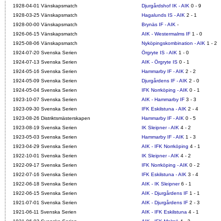
1928-04-01 Vänskapsmatch
Djurgårdshof IK - AIK
0 - 9
1928-03-25 Vänskapsmatch
Hagalunds IS - AIK
2 - 1
1928-00-00 Vänskapsmatch
Brynäs IF - AIK
-
1926-06-15 Vänskapsmatch
AIK - Westermalms IF
1 - 0
1925-08-06 Vänskapsmatch
Nyköpingskombination - AIK
1 - 2
1924-07-20 Svenska Serien
Örgryte IS - AIK
1 - 0
1924-07-13 Svenska Serien
AIK - Örgryte IS
0 - 1
1924-05-16 Svenska Serien
Hammarby IF - AIK
2 - 2
1924-05-09 Svenska Serien
Djurgårdens IF - AIK
2 - 0
1924-05-04 Svenska Serien
IFK Norrköping - AIK
0 - 1
1923-10-07 Svenska Serien
AIK - Hammarby IF
3 - 3
1923-09-30 Svenska Serien
IFK Eskilstuna - AIK
2 - 4
1923-08-26 Distriktsmästerskapen
Hammarby IF - AIK
0 - 5
1923-08-19 Svenska Serien
IK Sleipner - AIK
4 - 2
1923-05-03 Svenska Serien
Hammarby IF - AIK
1 - 3
1923-04-29 Svenska Serien
AIK - IFK Norrköping
4 - 1
1922-10-01 Svenska Serien
IK Sleipner - AIK
4 - 2
1922-09-17 Svenska Serien
IFK Norrköping - AIK
0 - 2
1922-07-16 Svenska Serien
IFK Eskilstuna - AIK
3 - 4
1922-06-18 Svenska Serien
AIK - IK Sleipner
6 - 1
1922-06-15 Svenska Serien
AIK - Djurgårdens IF
1 - 1
1921-07-01 Svenska Serien
AIK - Djurgårdens IF
2 - 3
1921-06-11 Svenska Serien
AIK - IFK Eskilstuna
4 - 1