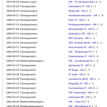
1975-08-03 Intertoto-cupen
AIK - FC Zbrojovka Brno
1 - 2
1971-05-25 Träningsmatch
Sandvikens IF - AIK
2 - 1
1969-06-30 Vänskapsmatch
Älvsjö AIK - AIK
0 - 3
1969-06-27 Vänskapsmatch
Kramforskombination - AIK
1 - 8
1968-07-24 Vänskapsmatch
Flens IF - AIK
0 - 4
1968-07-15 Vänskapsmatch
Roslagskombination - AIK
1 - 6
1968-07-06 Vänskapsmatch
Blomstermåla IK - AIK
0 - 1
1968-05-21 Vänskapsmatch
Helsingfors IFK - AIK
3 - 2
1967-03-26 Vänskapsmatch
BFC Dynamo - AIK
1 - 1
1967-03-24 Vänskapsmatch
ZSK Vorwärts Berlin - AIK
2 - 1
1966-03-12 Träningsmatch
Gunnarstorps IF - AIK
2 - 2
1964-08-05 Träningsmatch
AIK - Åtvidabergs FF
2 - 1
1964-08-03 Träningsmatch
Gustavsbergs IF - AIK
0 - 9
1964-07-29 Distriktsmästerskapen
AIK - Sundbybergs IK
1 - 0
1964-07-23 Träningsmatch
Hammarby IF - AIK
4 - 3
1964-04-05 Träningsmatch
IK Brage - AIK
1 - 5
1964-03-30 Träningsmatch
IF Saab - AIK
0 - 6
1964-03-26 Träningsmatch
Landskrona BoIS - AIK
1 - 1
1964-03-14 Träningsmatch
Högadals IS - AIK
1 - 2
1964-03-08 Träningsmatch
Gunnarstorps IF - AIK
0 - 1
1964-03-07 Träningsmatch
IFK Kristianstad - AIK
0 - 3
1963-03-18 Träningsmatch
Halmstads BK - AIK
1 - 0
1962-08-20 Distriktsmästerskapen
AIK - Täby IS
6 - 0
1962-06-28 Distriktsmästerskapen
AIK - Djurgårdens IF
1 - 3