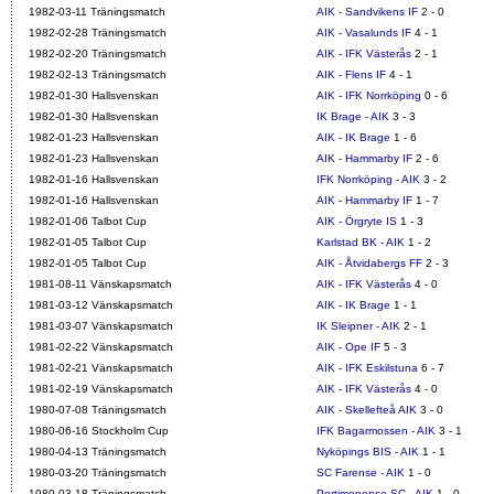
1982-03-11 Träningsmatch
AIK - Sandvikens IF
2 - 0
1982-02-28 Träningsmatch
AIK - Vasalunds IF
4 - 1
1982-02-20 Träningsmatch
AIK - IFK Västerås
2 - 1
1982-02-13 Träningsmatch
AIK - Flens IF
4 - 1
1982-01-30 Hallsvenskan
AIK - IFK Norrköping
0 - 6
1982-01-30 Hallsvenskan
IK Brage - AIK
3 - 3
1982-01-23 Hallsvenskan
AIK - IK Brage
1 - 6
1982-01-23 Hallsvenskan
AIK - Hammarby IF
2 - 6
1982-01-16 Hallsvenskan
IFK Norrköping - AIK
3 - 2
1982-01-16 Hallsvenskan
AIK - Hammarby IF
1 - 7
1982-01-06 Talbot Cup
AIK - Örgryte IS
1 - 3
1982-01-05 Talbot Cup
Karlstad BK - AIK
1 - 2
1982-01-05 Talbot Cup
AIK - Åtvidabergs FF
2 - 3
1981-08-11 Vänskapsmatch
AIK - IFK Västerås
4 - 0
1981-03-12 Vänskapsmatch
AIK - IK Brage
1 - 1
1981-03-07 Vänskapsmatch
IK Sleipner - AIK
2 - 1
1981-02-22 Vänskapsmatch
AIK - Ope IF
5 - 3
1981-02-21 Vänskapsmatch
AIK - IFK Eskilstuna
6 - 7
1981-02-19 Vänskapsmatch
AIK - IFK Västerås
4 - 0
1980-07-08 Träningsmatch
AIK - Skellefteå AIK
3 - 0
1980-06-16 Stockholm Cup
IFK Bagarmossen - AIK
3 - 1
1980-04-13 Träningsmatch
Nyköpings BIS - AIK
1 - 1
1980-03-20 Träningsmatch
SC Farense - AIK
1 - 0
1980-03-18 Träningsmatch
Portimonense SC - AIK
1 - 0