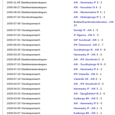
1930-11-09 Distriktsmästerskapen
AIK - Hammarby IF
3 - 2
1930-08-27 Distriktsmästerskapen
AIK - Huvudsta IS
4 - 2
1930-08-20 Distriktsmästerskapen
AIK - Westermalms IF
3 - 1
1930-07-20 Stockholmsspelen
AIK - Helsingborgs IF
1 - 3
Bollsta/Kramforskombination - AIK
1
1930-07-06 Vänskapsmatch
13
1930-07-05 Vänskapsmatch
Domsjö IF - AIK
1 - 5
1930-07-03 Vänskapsmatch
IF Älgarna - AIK
0 - 5
1930-07-01 Vänskapsmatch
GIF Sundsvall - AIK
1 - 3
1930-06-00 Vänskapsmatch
IFK Östersund - AIK
2 - 7
1930-03-30 Vänskapsmatch
Sundbybergs IK - AIK
0 - 9
1930-03-25 Vänskapsmatch
Hammarby IF - AIK
3 - 4
1929-08-06 Distriktsmästerskapen
AIK - IFK Stockholm
2 - 0
1929-07-31 Distriktsmästerskapen
AIK - Sundbybergs IK
9 - 0
1929-07-23 Distriktsmästerskapen
AIK - Hammarby IF
4 - 2
1929-07-19 Vänskapsmatch
IFK Västerås - AIK
0 - 1
1929-07-19 Vänskapsmatch
Västerås SK - AIK
0 - 1
1929-04-07 Vänskapsmatch
AIK - IFK Stockholm
6 - 0
1929-04-01 Vänskapsmatch
Hammarby IF - AIK
3 - 2
1929-03-23 Vänskapsmatch
AIK - Djurgårdshof IK
2 - 0
1929-03-00 Vänskapsmatch
Karlbergs BK - AIK
0 - 3
1928-07-25 Vänskapsmatch
AIK - Hammarby IF
0 - 0
1928-04-09 Vänskapsmatch
Hammarby IF - AIK
1 - 3
1928-04-07 Vänskapsmatch
Karlbergs BK - AIK
1 - 1