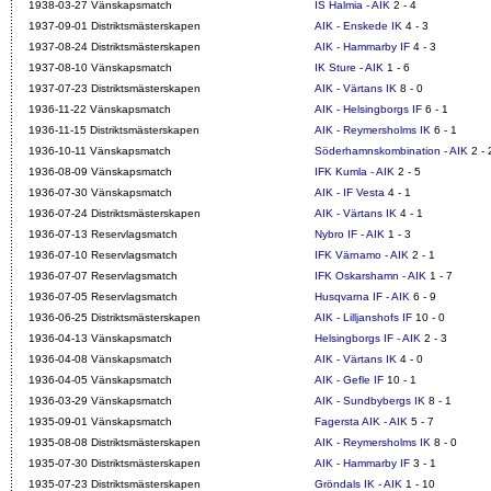
1938-03-27 Vänskapsmatch
IS Halmia - AIK
2 - 4
1937-09-01 Distriktsmästerskapen
AIK - Enskede IK
4 - 3
1937-08-24 Distriktsmästerskapen
AIK - Hammarby IF
4 - 3
1937-08-10 Vänskapsmatch
IK Sture - AIK
1 - 6
1937-07-23 Distriktsmästerskapen
AIK - Värtans IK
8 - 0
1936-11-22 Vänskapsmatch
AIK - Helsingborgs IF
6 - 1
1936-11-15 Distriktsmästerskapen
AIK - Reymersholms IK
6 - 1
1936-10-11 Vänskapsmatch
Söderhamnskombination - AIK
2 - 
1936-08-09 Vänskapsmatch
IFK Kumla - AIK
2 - 5
1936-07-30 Vänskapsmatch
AIK - IF Vesta
4 - 1
1936-07-24 Distriktsmästerskapen
AIK - Värtans IK
4 - 1
1936-07-13 Reservlagsmatch
Nybro IF - AIK
1 - 3
1936-07-10 Reservlagsmatch
IFK Värnamo - AIK
2 - 1
1936-07-07 Reservlagsmatch
IFK Oskarshamn - AIK
1 - 7
1936-07-05 Reservlagsmatch
Husqvarna IF - AIK
6 - 9
1936-06-25 Distriktsmästerskapen
AIK - Lilljanshofs IF
10 - 0
1936-04-13 Vänskapsmatch
Helsingborgs IF - AIK
2 - 3
1936-04-08 Vänskapsmatch
AIK - Värtans IK
4 - 0
1936-04-05 Vänskapsmatch
AIK - Gefle IF
10 - 1
1936-03-29 Vänskapsmatch
AIK - Sundbybergs IK
8 - 1
1935-09-01 Vänskapsmatch
Fagersta AIK - AIK
5 - 7
1935-08-08 Distriktsmästerskapen
AIK - Reymersholms IK
8 - 0
1935-07-30 Distriktsmästerskapen
AIK - Hammarby IF
3 - 1
1935-07-23 Distriktsmästerskapen
Gröndals IK - AIK
1 - 10