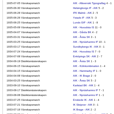
1935-07-05 Vänskapsmatch
AIK - Allsvenskt Typograflag
4 - 1
1935-06-30 Vänskapsmatch
Helsingborgs IF - AIK
5 - 2
1935-06-28 Vänskapsmatch
IFK Malmö - AIK
2 - 5
1935-06-26 Vänskapsmatch
Ystads IF - AIK
5 - 3
1935-06-25 Vänskapsmatch
Lunds GIF - AIK
1 - 8
1935-05-09 Vänskapsmatch
AIK - Huvudsta IS
11 - 0
1935-04-07 Vänskapsmatch
AIK - Gårda BK
4 - 2
1935-03-31 Vänskapsmatch
AIK - Årsta SK
3 - 1
1935-03-25 Vänskapsmatch
AIK - Nynäshamns IF
10 - 1
1935-03-17 Vänskapsmatch
Sundbybergs IK - AIK
0 - 1
1934-07-24 Vänskapsmatch
AIK - Huvudsta IS
7 - 0
1934-07-08 Vänskapsmatch
Enköpings SK - AIK
2 - 7
1934-06-19 Distriktsmästerskapen
AIK - Årsta SK
1 - 3
1934-06-15 Vänskapsmatch
AIK - Kölnkombination
1 - 4
1934-04-15 Vänskapsmatch
AIK - Hammarby IF
1 - 0
1934-04-08 Vänskapsmatch
AIK - IK Brage
2 - 0
1934-03-25 Vänskapsmatch
AIK - Årsta SK
5 - 2
1933-09-10 Vänskapsmatch
Karlstad BK - AIK
1 - 4
1933-08-17 Distriktsmästerskapen
AIK - Nynäshamns IF
7 - 1
1933-08-08 Distriktsmästerskapen
AIK - Nynäshamns IF
1 - 1
1933-07-25 Vänskapsmatch
Enskede IK - AIK
1 - 4
1933-07-21 Vänskapsmatch
IK Sleipner - AIK
0 - 1
1933-07-16 Vänskapsmatch
IK Brage - AIK
2 - 2