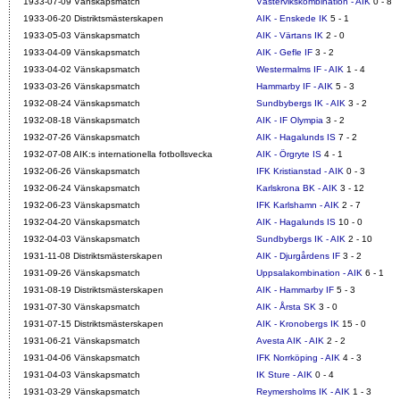
1933-07-09 Vänskapsmatch
Västervikskombination - AIK
0 - 8
1933-06-20 Distriktsmästerskapen
AIK - Enskede IK
5 - 1
1933-05-03 Vänskapsmatch
AIK - Värtans IK
2 - 0
1933-04-09 Vänskapsmatch
AIK - Gefle IF
3 - 2
1933-04-02 Vänskapsmatch
Westermalms IF - AIK
1 - 4
1933-03-26 Vänskapsmatch
Hammarby IF - AIK
5 - 3
1932-08-24 Vänskapsmatch
Sundbybergs IK - AIK
3 - 2
1932-08-18 Vänskapsmatch
AIK - IF Olympia
3 - 2
1932-07-26 Vänskapsmatch
AIK - Hagalunds IS
7 - 2
1932-07-08 AIK:s internationella fotbollsvecka
AIK - Örgryte IS
4 - 1
1932-06-26 Vänskapsmatch
IFK Kristianstad - AIK
0 - 3
1932-06-24 Vänskapsmatch
Karlskrona BK - AIK
3 - 12
1932-06-23 Vänskapsmatch
IFK Karlshamn - AIK
2 - 7
1932-04-20 Vänskapsmatch
AIK - Hagalunds IS
10 - 0
1932-04-03 Vänskapsmatch
Sundbybergs IK - AIK
2 - 10
1931-11-08 Distriktsmästerskapen
AIK - Djurgårdens IF
3 - 2
1931-09-26 Vänskapsmatch
Uppsalakombination - AIK
6 - 1
1931-08-19 Distriktsmästerskapen
AIK - Hammarby IF
5 - 3
1931-07-30 Vänskapsmatch
AIK - Årsta SK
3 - 0
1931-07-15 Distriktsmästerskapen
AIK - Kronobergs IK
15 - 0
1931-06-21 Vänskapsmatch
Avesta AIK - AIK
2 - 2
1931-04-06 Vänskapsmatch
IFK Norrköping - AIK
4 - 3
1931-04-03 Vänskapsmatch
IK Sture - AIK
0 - 4
1931-03-29 Vänskapsmatch
Reymersholms IK - AIK
1 - 3