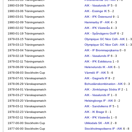
1980-03-09 Träningsmatch
AIK - Vasalunds IF
5 - 0
1980-03-06 Träningsmatch
AIK - Essinge IK
5 - 2
1980-03-01 Träningsmatch
AIK - IFK Östersund
9 - 1
1980-02-09 Träningsmatch
Hammarby IF - AIK
4 - 3
1980-02-02 Träningsmatch
AIK - IFK Västerås
4 - 3
1980-01-19 Träningsmatch
AIK - Spårvägens GoIF
6 - 2
1979-03-15 Träningsmatch
Olympique GC Nice CdA - AIK
1 - 3
1979-03-13 Träningsmatch
Olympique GC Nice CdA - AIK
1 - 3
1979-03-04 Träningsmatch
AIK - IF Brommapojkarna
0 - 0
1979-02-18 Träningsmatch
AIK - Vasalunds IF
6 - 3
1979-02-11 Träningsmatch
AIK - IFK Eskilstuna
1 - 0
1978-08-09 Vänskapsmatch
Helenelunds IK - AIK
6 - 1
1978-08-03 Stockholm Cup
Värmdö IF - AIK
5 - 6
1978-07-01 Vänskapsmatch
AIK - Gagnefs IF
8 - 2
1978-06-29 Vänskapsmatch
Bohuslänskombination - AIK
0 - 3
1978-04-01 Vänskapsmatch
AIK - Jönköpings Södra IF
2 - 1
1978-03-27 Vänskapsmatch
AIK - Vasalunds IF
1 - 0
1978-03-20 Vänskapsmatch
Helsingborgs IF - AIK
0 - 2
1978-03-11 Vänskapsmatch
AIK - Sandvikens IF
5 - 1
1978-02-23 Vänskapsmatch
AIK - IK Brage
0 - 1
1978-02-11 Vänskapsmatch
AIK - IFK Västerås
1 - 0
1977-00-00 Stockholm Cup
Ulriksdals SK - AIK
2 - 8
1977-00-00 Stockholm Cup
Stockholmspolisens IF - AIK
6 - 8