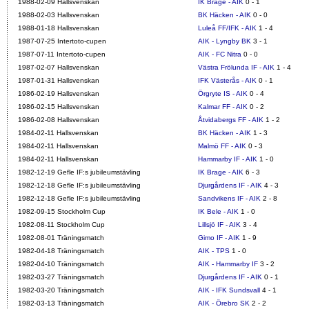
1988-02-09 Hallsvenskan
IK Brage - AIK
0 - 1
1988-02-03 Hallsvenskan
BK Häcken - AIK
0 - 0
1988-01-18 Hallsvenskan
Luleå FF/IFK - AIK
1 - 4
1987-07-25 Intertoto-cupen
AIK - Lyngby BK
3 - 1
1987-07-11 Intertoto-cupen
AIK - FC Nitra
0 - 0
1987-02-07 Hallsvenskan
Västra Frölunda IF - AIK
1 - 4
1987-01-31 Hallsvenskan
IFK Västerås - AIK
0 - 1
1986-02-19 Hallsvenskan
Örgryte IS - AIK
0 - 4
1986-02-15 Hallsvenskan
Kalmar FF - AIK
0 - 2
1986-02-08 Hallsvenskan
Åtvidabergs FF - AIK
1 - 2
1984-02-11 Hallsvenskan
BK Häcken - AIK
1 - 3
1984-02-11 Hallsvenskan
Malmö FF - AIK
0 - 3
1984-02-11 Hallsvenskan
Hammarby IF - AIK
1 - 0
1982-12-19 Gefle IF:s jubileumstävling
IK Brage - AIK
6 - 3
1982-12-18 Gefle IF:s jubileumstävling
Djurgårdens IF - AIK
4 - 3
1982-12-18 Gefle IF:s jubileumstävling
Sandvikens IF - AIK
2 - 8
1982-09-15 Stockholm Cup
IK Bele - AIK
1 - 0
1982-08-11 Stockholm Cup
Lillsjö IF - AIK
3 - 4
1982-08-01 Träningsmatch
Gimo IF - AIK
1 - 9
1982-04-18 Träningsmatch
AIK - TPS
1 - 0
1982-04-10 Träningsmatch
AIK - Hammarby IF
3 - 2
1982-03-27 Träningsmatch
Djurgårdens IF - AIK
0 - 1
1982-03-20 Träningsmatch
AIK - IFK Sundsvall
4 - 1
1982-03-13 Träningsmatch
AIK - Örebro SK
2 - 2