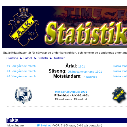
Statistikdatabasen är för närvarande under konstruktion, och kommer att uppdateras efterhan
Startsida
Fotboll
Statistik
Matcher
Årtal:
<< Föregående match
Nästa mat
1901
Säsong:
<< Föregående match
Nästa mat
Okänt sammanhang 1901
Motståndare:
<< Föregående match
Nästa mat
IF Swithiod
Monday 26 August 1901
IF Swithiod - AIK 0-1 (0-0)
Okänd arena, Okänd ort
Fakta
Motståndare
IF Swithiod
(VOF: 7-1-5 totalt, 0-0-1 på bortaplan)