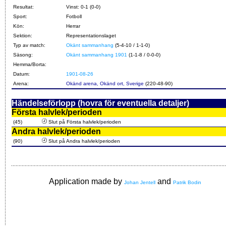
Resultat:
Vinst: 0-1 (0-0)
Sport:
Fotboll
Kön:
Herrar
Sektion:
Representationslaget
Typ av match:
Okänt sammanhang
(5-4-10 / 1-1-0)
Säsong:
Okänt sammanhang 1901
(1-1-8 / 0-0-0)
Hemma/Borta:
Datum:
1901-08-26
Arena:
Okänd arena, Okänd ort, Sverige
(220-48-90)
Händelseförlopp (hovra för eventuella detaljer)
Första halvlek/perioden
(45)
Slut på Första halvlek/perioden
Andra halvlek/perioden
(90)
Slut på Andra halvlek/perioden
Application made by
and
Johan Jentell
Patrik Bodin