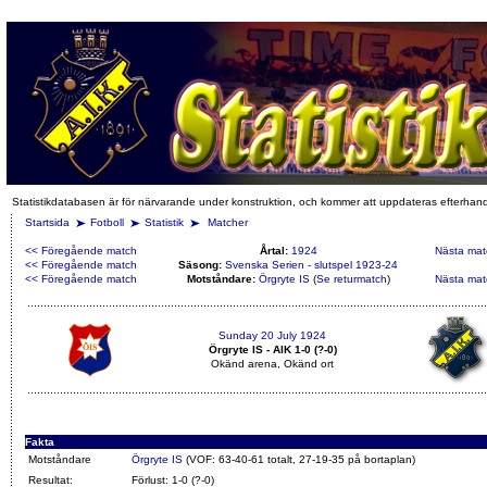
Statistikdatabasen är för närvarande under konstruktion, och kommer att uppdateras efterhan
Startsida
Fotboll
Statistik
Matcher
<< Föregående match
Årtal:
1924
Nästa mat
<< Föregående match
Säsong:
Svenska Serien - slutspel 1923-24
<< Föregående match
Motståndare:
Örgryte IS
(
Se returmatch
)
Nästa mat
Sunday 20 July 1924
Örgryte IS - AIK 1-0 (?-0)
Okänd arena, Okänd ort
Fakta
Motståndare
Örgryte IS
(VOF: 63-40-61 totalt, 27-19-35 på bortaplan)
Resultat:
Förlust: 1-0 (?-0)