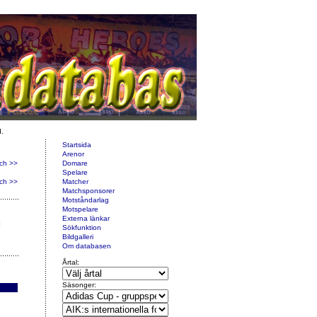
d.
Startsida
Arenor
ch >>
Domare
Spelare
ch >>
Matcher
Matchsponsorer
Motståndarlag
Motspelare
Externa länkar
Sökfunktion
Bildgalleri
Om databasen
Årtal:
Säsonger: