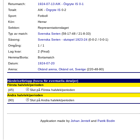
Returmatch:
1924-07-13 AIK - Örgryte IS 0-1
Totalt:
AIK -
Örgryte IS
0-2
Sport:
Fotboll
Kön:
Herrar
Sektion:
Representationslaget
Typ av match:
Svenska Serien
(58-17-48 / 21-8-33)
Säsong:
Svenska Serien - slutspel 1923-24
(0-0-2 / 0-0-1)
Omgång:
1 / 1
Lag kvar:
2 (Final)
Hemma/Borta:
Bortamatch
Datum:
1924-07-20
Arena:
Okänd arena, Okänd ort, Sverige
(220-48-90)
Händelseförlopp (hovra för eventuella detaljer)
Första halvlek/perioden
(45)
Slut på Första halvlek/perioden
Andra halvlek/perioden
(90)
Slut på Andra halvlek/perioden
Application made by
Johan Jentell
and
Patrik Bodin