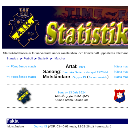
Statistikdatabasen är för närvarande under konstruktion, och kommer att uppdateras efterhan
Startsida
Fotboll
Statistik
Matcher
Årtal:
<< Föregående match
Nästa mat
1924
Säsong:
Nästa mat
Svenska Serien - slutspel 1923-24
Motståndare:
(
)
<< Föregående match
Nästa mat
Örgryte IS
Se returmatch
Sunday 13 July 1924
AIK - Örgryte IS 0-1 (0-?)
Okänd arena, Okänd ort
Fakta
Motståndare
Örgryte IS
(VOF: 63-40-61 totalt, 32-21-26 på hemmaplan)