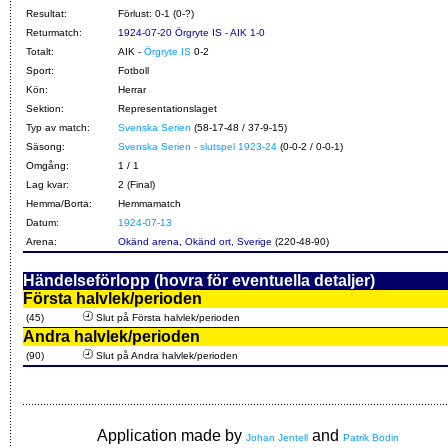
Resultat:
Förlust: 0-1 (0-?)
Returmatch:
1924-07-20 Örgryte IS - AIK 1-0
Totalt:
AIK -
Örgryte IS
0-2
Sport:
Fotboll
Kön:
Herrar
Sektion:
Representationslaget
Typ av match:
Svenska Serien
(58-17-48 / 37-9-15)
Säsong:
Svenska Serien - slutspel 1923-24
(0-0-2 / 0-0-1)
Omgång:
1 / 1
Lag kvar:
2 (Final)
Hemma/Borta:
Hemmamatch
Datum:
1924-07-13
Arena:
Okänd arena, Okänd ort, Sverige
(220-48-90)
Händelseförlopp (hovra för eventuella detaljer)
Första halvlek/perioden
(45)
Slut på Första halvlek/perioden
Andra halvlek/perioden
(90)
Slut på Andra halvlek/perioden
Application made by
and
Johan Jentell
Patrik Bodin