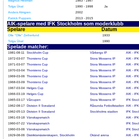
Magnus Hedman
1983 - 1987
Tolga Ünal
1990 - 1998
Ja
Anders Almgren
2002
Patrick Pupparo
2013 - 2015
AIK-spelare med IFK Stockholm som moderklubb
Spelare
Datum
Olle "Olle" Zetherlund
1933
Tolga Ünal
1990
Spelade matcher:
1981-08-11
Stockholm Cup
Vårbergs IP
AIK - IF
1972-03-07
Thorstens Cup
Stora Mossens IP
AIK - IF
1971-03-07
Thorstens Cup
Stora Mossens IP
AIK - IF
1970-03-04
Thorstens Cup
Stora Mossens IP
AIK - IF
1969-03-06
Thorstens Cup
Stora Mossens IP
AIK - IF
1968-03-09
Thorstens Cup
Stora Mossens IP
AIK - IF
1967-03-04
Helges Cup
Stora Mossens IP
AIK - IF
1966-03-19
Helges Cup
Stora Mossens IP
AIK - IF
1965-03-17
Vårcupen
Stora Mossens IP
IFK Stoc
1962-08-17
Division II Svealand
Råsunda Fotbollstadion
AIK - IF
1962-05-13
Division II Svealand
Stockholms stadion
IFK Stoc
1961-03-18
Vänskapsmatch
AIK - IF
1960-07-22
Vänskapsmatch
IFK Stoc
1960-03-06
Vänskapsmatch
IFK Stoc
1929-08-06
Distriktsmästerskapen, Stockholm
Okänd arena
AIK - IF