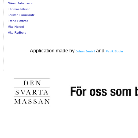
Sören Johansson
Thomas Nilsson
Torsten Furukrantz
Trond Hoftved
Åke Nordell
Åke Rydberg
Application made by
and
Johan Jentell
Patrik Bodin