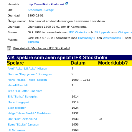
Hemsida:
http://www.ifkstockholm.se/
Ort:
Stockholm
,
Sverige
Grundad:
1895-02-01
Övriga namn:
Hela namnet är Idrottsföreningen Kamraterna Stockholm
Grundad:
Grundades 1895-02-01 som IF Kamraterna
Fusion:
Gick 1908 in i samarbete med
IFK Västerås
och
IFK Uppsala
som
Vikingarn
Gick 1916-07-30 in i samarbete med
Hammarby IF
och
Westermalms IF
som
Fusion:
Tigrarna
Visa statistik (Matcher mot IFK Stockholm)
AIK-spelare som även spelat i IFK Stockholm
Spelare
Datum
Moderklubb?
Axel "Acke, Lill-Acke" Nilsson
?
Gunnar "Hoppjerkan" Södergren
?
Hans "Hasse, Trisse" Nilsson
1960 ... 1962
Heradi Rashidi
?
Jens "Lill-Lotta" Lindblom
?
Erik "Berka" Bergqvist
1914
Oscar Bergqvist
1914
Sten Mellgren
1924
Helge "Hesa Fredrik" Fredriksson
1932
Olle "Olle" Zetherlund
1933
Ja
Evert "Bäckis" Jansson
1956
Ulf Schramm
1960