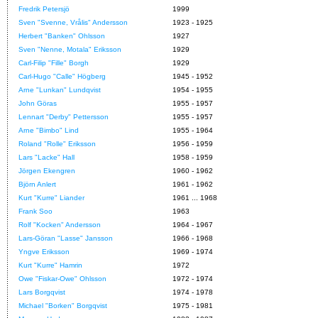
Fredrik Petersjö
1999
Sven "Svenne, Vrålis" Andersson
1923 - 1925
Herbert "Banken" Ohlsson
1927
Sven "Nenne, Motala" Eriksson
1929
Carl-Filip "Fille" Borgh
1929
Carl-Hugo "Calle" Högberg
1945 - 1952
Arne "Lunkan" Lundqvist
1954 - 1955
John Göras
1955 - 1957
Lennart "Derby" Pettersson
1955 - 1957
Arne "Bimbo" Lind
1955 - 1964
Roland "Rolle" Eriksson
1956 - 1959
Lars "Lacke" Hall
1958 - 1959
Jörgen Ekengren
1960 - 1962
Björn Anlert
1961 - 1962
Kurt "Kurre" Liander
1961 ... 1968
Frank Soo
1963
Rolf "Kocken" Andersson
1964 - 1967
Lars-Göran "Lasse" Jansson
1966 - 1968
Yngve Eriksson
1969 - 1974
Kurt "Kurre" Hamrin
1972
Owe "Fiskar-Owe" Ohlsson
1972 - 1974
Lars Borgqvist
1974 - 1978
Michael "Borken" Borgqvist
1975 - 1981