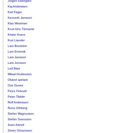
Jörgen Ekengren
Kaj Andersson
Karl Fager
Kenneth Jansson
Klas Westman
Knut-Uno Törnqvist
Krister Krans
Kurt Liander
Lars Broström
Lars Ernervik
Lars Jansson
Lars Jonsson
Leif Blad
Mikael Andersson
Okänd spelare
Ove Duvert
Peice Febnell
Peter Tibblin
Rolf Andersson
Rune Othberg
Stefan Magnusson
Stefan Svensson
Sven Adnell
Sören Göransson