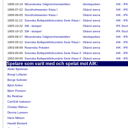
1906-10-14
Wicanderska Välgörenhetsskölden
Idrottsparken
AIK - IF
1906-07-22
Stockholmsserien Klass I
Okänd arena
AIK - IF
1906-06-05
Stockholmsserien Klass I
Okänd arena
AIK - IF
1905-11-12
Svenska Bollspelsförbundets Serie Klass I
Okänd arena
AIK - IF
1905-10-22
SM - slutspel
Okänd arena
IFK Stoc
1905-10-15
SM - slutspel
Okänd arena
IFK Stoc
1905-09-17
Wicanderska Välgörenhetsskölden
Idrottsparken
AIK - IF
1905-05-12
Svenska Bollspelsförbundets Serie Klass I
Okänd arena
AIK - IF
1903-08-09
Rosenska Pokalen
Okänd arena
AIK - IF
1903-00-00
Svenska Bollspelsförbundets Serie Klass II
Okänd arena
AIK - IF
1902-00-00
Svenska Bollspelsförbundets Serie Klass II
Okänd arena
AIK - IF
Spelare som varit med och spelat mot AIK:
Almér Björkman
Bengt Löfqvist
Bengt Selinder
Björn Anlert
Björn Persson
Bo Reidmar
Carl-Erik Isaksson
Christer Ribhon
Dennis Larsson
Hans Nilsson
Harald Bastard