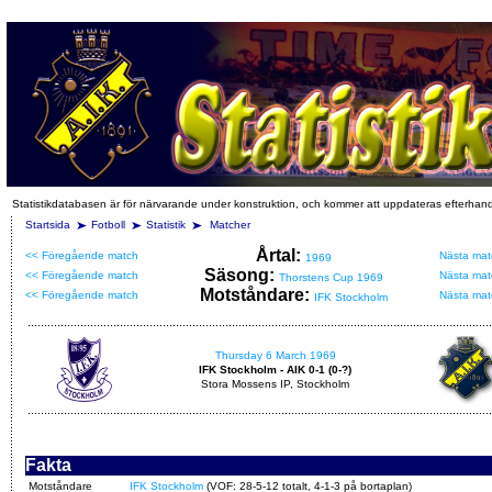
Statistikdatabasen är för närvarande under konstruktion, och kommer att uppdateras efterhan
Startsida
Fotboll
Statistik
Matcher
Årtal:
<< Föregående match
Nästa mat
1969
Säsong:
<< Föregående match
Nästa mat
Thorstens Cup 1969
Motståndare:
<< Föregående match
Nästa mat
IFK Stockholm
Thursday 6 March 1969
IFK Stockholm - AIK 0-1 (0-?)
Stora Mossens IP, Stockholm
Fakta
Motståndare
IFK Stockholm
(VOF: 28-5-12 totalt, 4-1-3 på bortaplan)