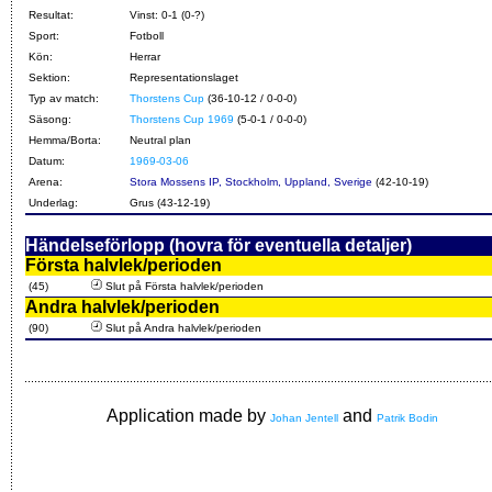
Resultat:
Vinst: 0-1 (0-?)
Sport:
Fotboll
Kön:
Herrar
Sektion:
Representationslaget
Typ av match:
Thorstens Cup
(36-10-12 / 0-0-0)
Säsong:
Thorstens Cup 1969
(5-0-1 / 0-0-0)
Hemma/Borta:
Neutral plan
Datum:
1969-03-06
Arena:
Stora Mossens IP, Stockholm, Uppland, Sverige
(42-10-19)
Underlag:
Grus (43-12-19)
Händelseförlopp (hovra för eventuella detaljer)
Första halvlek/perioden
(45)
Slut på Första halvlek/perioden
Andra halvlek/perioden
(90)
Slut på Andra halvlek/perioden
Application made by
and
Johan Jentell
Patrik Bodin