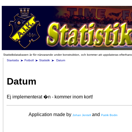
Statistikdatabasen är för närvarande under konstruktion, och kommer att uppdateras efterhan
Startsida
Fotboll
Statistik
Datum
Datum
Ej implementerat �n - kommer inom kort!
Application made by
and
Johan Jentell
Patrik Bodin