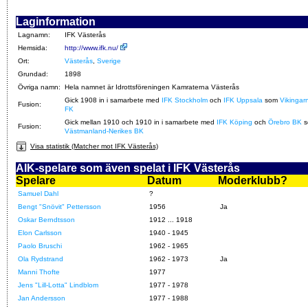
Laginformation
Lagnamn:
IFK Västerås
Hemsida:
http://www.ifk.nu/
Ort:
Västerås
,
Sverige
Grundad:
1898
Övriga namn:
Hela namnet är Idrottsföreningen Kamraterna Västerås
Gick 1908 in i samarbete med
IFK Stockholm
och
IFK Uppsala
som
Vikingar
Fusion:
FK
Gick mellan 1910 och 1910 in i samarbete med
IFK Köping
och
Örebro BK
s
Fusion:
Västmanland-Nerikes BK
Visa statistik (Matcher mot IFK Västerås)
AIK-spelare som även spelat i IFK Västerås
Spelare
Datum
Moderklubb?
Samuel Dahl
?
Bengt "Snövit" Pettersson
1956
Ja
Oskar Berndtsson
1912 ... 1918
Elon Carlsson
1940 - 1945
Paolo Bruschi
1962 - 1965
Ola Rydstrand
1962 - 1973
Ja
Manni Thofte
1977
Jens "Lill-Lotta" Lindblom
1977 - 1978
Jan Andersson
1977 - 1988