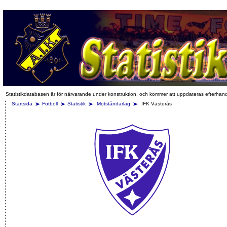
Statistikdatabasen är för närvarande under konstruktion, och kommer att uppdateras efterhan
Startsida
Fotboll
Statistik
Motståndarlag
IFK Västerås