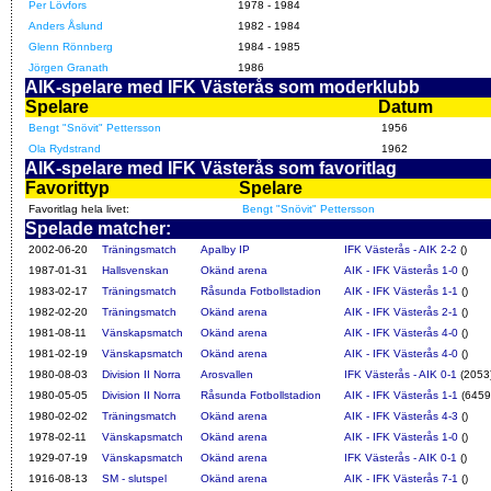
Per Lövfors
1978 - 1984
Anders Åslund
1982 - 1984
Glenn Rönnberg
1984 - 1985
Jörgen Granath
1986
AIK-spelare med IFK Västerås som moderklubb
Spelare
Datum
Bengt "Snövit" Pettersson
1956
Ola Rydstrand
1962
AIK-spelare med IFK Västerås som favoritlag
Favorittyp
Spelare
Favoritlag hela livet:
Bengt "Snövit" Pettersson
Spelade matcher:
2002-06-20
Träningsmatch
Apalby IP
IFK Västerås - AIK 2-2
()
1987-01-31
Hallsvenskan
Okänd arena
AIK - IFK Västerås 1-0
()
1983-02-17
Träningsmatch
Råsunda Fotbollstadion
AIK - IFK Västerås 1-1
()
1982-02-20
Träningsmatch
Okänd arena
AIK - IFK Västerås 2-1
()
1981-08-11
Vänskapsmatch
Okänd arena
AIK - IFK Västerås 4-0
()
1981-02-19
Vänskapsmatch
Okänd arena
AIK - IFK Västerås 4-0
()
1980-08-03
Division II Norra
Arosvallen
IFK Västerås - AIK 0-1
(2053
1980-05-05
Division II Norra
Råsunda Fotbollstadion
AIK - IFK Västerås 1-1
(6459
1980-02-02
Träningsmatch
Okänd arena
AIK - IFK Västerås 4-3
()
1978-02-11
Vänskapsmatch
Okänd arena
AIK - IFK Västerås 1-0
()
1929-07-19
Vänskapsmatch
Okänd arena
IFK Västerås - AIK 0-1
()
1916-08-13
SM - slutspel
Okänd arena
AIK - IFK Västerås 7-1
()