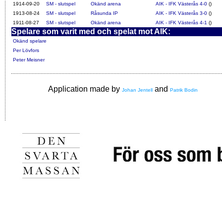
1914-09-20
SM - slutspel
Okänd arena
AIK - IFK Västerås 4-0
()
1913-08-24
SM - slutspel
Råsunda IP
AIK - IFK Västerås 3-0
()
1911-08-27
SM - slutspel
Okänd arena
AIK - IFK Västerås 4-1
()
Spelare som varit med och spelat mot AIK:
Okänd spelare
Per Lövfors
Peter Meisner
Application made by
and
Johan Jentell
Patrik Bodin