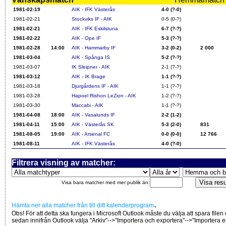
1981-02-19
AIK - IFK Västerås
4-0 (?-0)
1981-02-21
Stockviks IF - AIK
0-5 (0-?)
1981-02-21
AIK - IFK Eskilstuna
6-7 (?-?)
1981-02-22
AIK - Ope IF
5-3 (?-?)
1981-02-28
14:00
AIK - Hammarby IF
3-2 (0-2)
2 000
1981-03-04
AIK - Spånga IS
5-2 (?-?)
1981-03-07
IK Sleipner - AIK
2-1 (?-?)
1981-03-12
AIK - IK Brage
1-1 (?-?)
1981-03-18
Djurgårdens IF - AIK
1-1 (?-?)
1981-03-28
Hapoel Rishon LeZion - AIK
1-2 (?-?)
1981-03-30
Maccabi - AIK
1-1 (?-?)
1981-04-08
18:00
AIK - Vasalunds IF
2-2 (1-2)
1981-04-11
15:00
AIK - Västerås SK
5-3 (2-0)
831
1981-08-05
19:00
AIK - Arsenal FC
0-0 (0-0)
12 766
1981-08-11
AIK - IFK Västerås
4-0 (?-0)
Filtrera visning av matcher:
Visa bara matcher med mer publik än:
.
Hämta ner alla matcher från till ditt kalenderprogram
Obs! För att detta ska fungera i Microsoft Outlook måste du välja att spara filen
sedan innifrån Outlook välja "Arkiv"-->"Importera och exportera"-->"Importera 