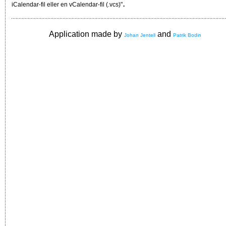
.
iCalendar-fil eller en vCalendar-fil (.vcs)"
Application made by
and
Johan Jentell
Patrik Bodin