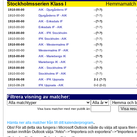
Stockholmsserien Klass I
Hemmamatch i f
1910-00-00
AIK - Djurgårdens IF
- (?-?)
1910-00-00
Djurgårdens IF - AIK
- (?-?)
1910-00-00
AIK - Eriksdals IF
- (?-?)
1910-00-00
Eriksdals IF - AIK
- (?-?)
1910-00-00
AIK - IFK Stockholm
- (?-?)
1910-00-00
IFK Stockholm - AIK
- (?-?)
1910-00-00
AIK - Westermalms IF
- (?-?)
1910-00-00
Westermalms IF - AIK
- (?-?)
1910-00-00
AIK - Mariebergs IK
- (?-?)
1910-00-00
Mariebergs IK - AIK
- (?-?)
1910-00-00
AIK - Stockholms IF
- (?-?)
1910-00-00
Stockholms IF - AIK
- (?-?)
1910-06-08
AIK - IFK Uppsala
2-1 (?-?)
1910-08-28
IFK Uppsala - AIK
0-0 (0-0)
Filtrera visning av matcher:
Visa bara matcher med mer publik än:
.
Hämta ner alla matcher från till ditt kalenderprogram
Obs! För att detta ska fungera i Microsoft Outlook måste du välja att spara filen
sedan innifrån Outlook välja "Arkiv"-->"Importera och exportera"-->"Importera 