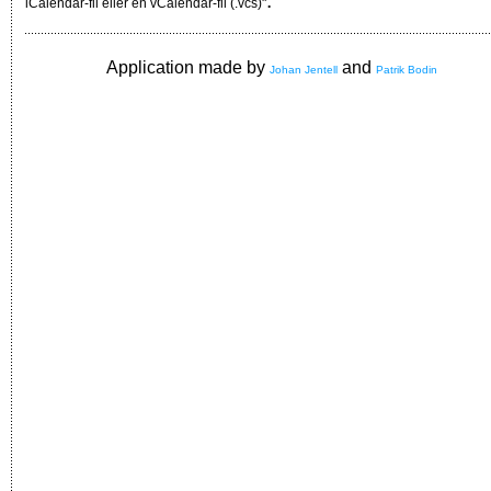
.
iCalendar-fil eller en vCalendar-fil (.vcs)"
Application made by
and
Johan Jentell
Patrik Bodin