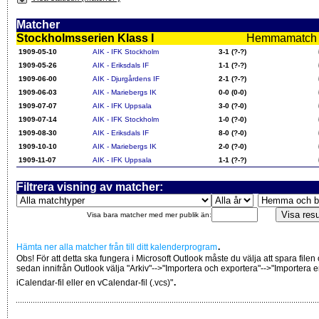
Matcher
Stockholmsserien Klass I
Hemmamatch i f
1909-05-10
AIK - IFK Stockholm
3-1 (?-?)
1909-05-26
AIK - Eriksdals IF
1-1 (?-?)
1909-06-00
AIK - Djurgårdens IF
2-1 (?-?)
1909-06-03
AIK - Mariebergs IK
0-0 (0-0)
1909-07-07
AIK - IFK Uppsala
3-0 (?-0)
1909-07-14
AIK - IFK Stockholm
1-0 (?-0)
1909-08-30
AIK - Eriksdals IF
8-0 (?-0)
1909-10-10
AIK - Mariebergs IK
2-0 (?-0)
1909-11-07
AIK - IFK Uppsala
1-1 (?-?)
Filtrera visning av matcher:
Visa bara matcher med mer publik än:
.
Hämta ner alla matcher från till ditt kalenderprogram
Obs! För att detta ska fungera i Microsoft Outlook måste du välja att spara filen
sedan innifrån Outlook välja "Arkiv"-->"Importera och exportera"-->"Importera 
.
iCalendar-fil eller en vCalendar-fil (.vcs)"