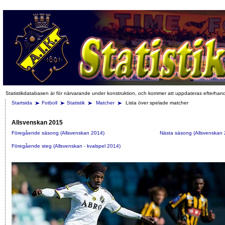
Statistikdatabasen är för närvarande under konstruktion, och kommer att uppdateras efterhan
Startsida
Fotboll
Statistik
Matcher
Lista över spelade matcher
Allsvenskan 2015
Föregående säsong (Allsvenskan 2014)
Nästa säsong (Allsvenskan 
Föregående steg (Allsvenskan - kvalspel 2014)