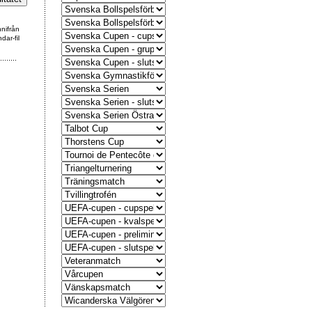
nnifrån
dar-fil