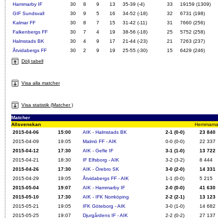
Hammarby IF
30
8
9
13
35-39 (-4)
33
19159
(1309)
GIF Sundsvall
30
9
5
16
34-52 (-18)
32
6731
(198)
Kalmar FF
30
8
7
15
31-42 (-11)
31
7660
(256)
Falkenbergs FF
30
7
4
19
38-56 (-18)
25
5752
(258)
Halmstads BK
30
4
9
17
21-44 (-23)
21
7263
(237)
Åtvidabergs FF
30
2
9
19
25-55 (-30)
15
6429
(246)
Dölj tabell
Visa alla matcher
Visa statistik (Matcher )
Matcher
Allsvenskan
Hemmamatch
2015-04-06
15:00
AIK - Halmstads BK
2-1 (0-0)
23 840
2015-04-09
19:05
Malmö FF - AIK
0-0 (0-0)
22 337
2015-04-12
17:30
AIK - Gefle IF
3-1 (1-0)
13 722
2015-04-21
18:30
IF Elfsborg - AIK
3-2 (3-2)
8 444
2015-04-26
17:30
AIK - Örebro SK
3-0 (2-0)
14 331
2015-04-29
19:05
Åtvidabergs FF - AIK
1-1 (0-0)
5 215
2015-05-04
19:07
AIK - Hammarby IF
2-0 (0-0)
41 630
2015-05-10
17:30
AIK - IFK Norrköping
2-2 (2-1)
13 123
2015-05-21
19:05
IFK Göteborg - AIK
3-0 (1-0)
14 682
2015-05-25
19:07
Djurgårdens IF - AIK
2-2 (0-2)
27 137