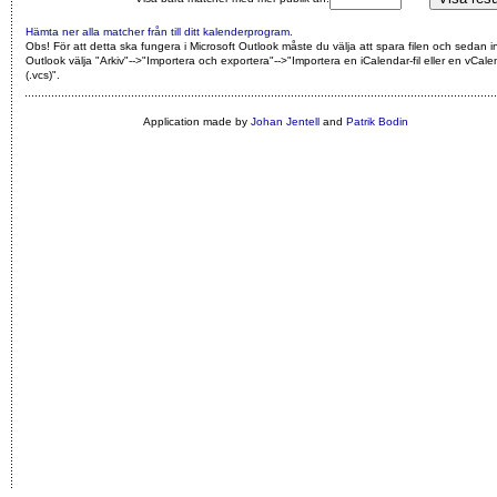
Hämta ner alla matcher från till ditt kalenderprogram
.
Obs! För att detta ska fungera i Microsoft Outlook måste du välja att spara filen och sedan i
Outlook välja "Arkiv"-->"Importera och exportera"-->"Importera en iCalendar-fil eller en vCalen
(.vcs)"
.
Application made by
Johan Jentell
and
Patrik Bodin