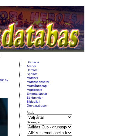
d.
Startsida
Arenor
Domare
Spelare
Matcher
2016)
Matchsponsorer
Motståndarlag
Motspelare
Externa länkar
Sökfunktion
Bildgalleri
Om databasen
Årtal:
Säsonger: