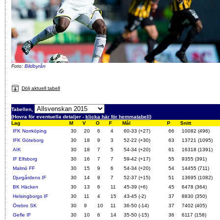
Foto:
Bildbyrån
Dölj aktuell tabell
Tabellen,
(Hovra för eventuella detaljer -
klicka här för hemmatabell
)
Lag
M
V
O
F
Mål
P
Snitt
IFK Norrköping
30
20
6
4
60-33 (+27)
66
10082
(496)
IFK Göteborg
30
18
9
3
52-22 (+30)
63
13721
(1095)
AIK
30
18
7
5
54-34 (+20)
61
16318
(1391)
IF Elfsborg
30
16
7
7
59-42 (+17)
55
9355
(391)
Malmö FF
30
15
9
6
54-34 (+20)
54
14455
(711)
Djurgårdens IF
30
14
9
7
52-37 (+15)
51
13695
(1082)
BK Häcken
30
13
6
11
45-39 (+6)
45
6478
(364)
Helsingborgs IF
30
11
4
15
43-45 (-2)
37
8830
(350)
Örebro SK
30
9
10
11
36-50 (-14)
37
7402
(405)
Gefle IF
30
10
6
14
35-50 (-15)
36
6117
(158)