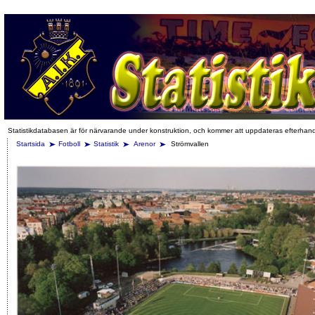
Statistikdatabasen är för närvarande under konstruktion, och kommer att uppdateras efterhan
Startsida
Fotboll
Statistik
Arenor
Strömvallen