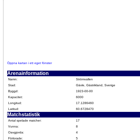
Öppna kartan i ett eget fönster
Arenainformation
Namn:
Strömvallen
Stad:
Gävle, Gästrikland, Sverige
Byggd:
1923-00-00
Kapacitet:
6000
Longitud:
17.1286460
Latitud:
60.6728470
Matchstatistik
Antal spelade matcher:
17
Vunna:
8
Oavgjorda:
4
Förlorade:
5