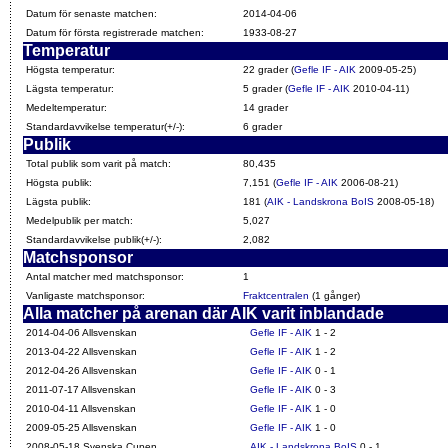
Datum för senaste matchen:
2014-04-06
Datum för första registrerade matchen:
1933-08-27
Temperatur
Högsta temperatur:
22 grader (
Gefle IF - AIK
2009-05-25)
Lägsta temperatur:
5 grader (
Gefle IF - AIK
2010-04-11)
Medeltemperatur:
14 grader
Standardavvikelse temperatur(+/-):
6 grader
Publik
Total publik som varit på match:
80,435
Högsta publik:
7,151 (
Gefle IF - AIK
2006-08-21)
Lägsta publik:
181 (
AIK - Landskrona BoIS
2008-05-18)
Medelpublik per match:
5,027
Standardavvikelse publik(+/-):
2,082
Matchsponsor
Antal matcher med matchsponsor:
1
Vanligaste matchsponsor:
Fraktcentralen
(1 gånger)
Alla matcher på arenan där AIK varit inblandade
2014-04-06 Allsvenskan
Gefle IF - AIK
1 - 2
2013-04-22 Allsvenskan
Gefle IF - AIK
1 - 2
2012-04-26 Allsvenskan
Gefle IF - AIK
0 - 1
2011-07-17 Allsvenskan
Gefle IF - AIK
0 - 3
2010-04-11 Allsvenskan
Gefle IF - AIK
1 - 0
2009-05-25 Allsvenskan
Gefle IF - AIK
1 - 0
2008-05-18 Svenska Cupen
AIK - Landskrona BoIS
0 - 1