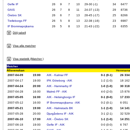
Gefle IF
26
9
7
10
29-30 (-1)
34
6477
GAIS
26
7
8
11
24-37 (-13)
29
8736
Örebro SK
26
6
7
13
28-45 (-17)
25
8266
Trelleborgs FF
26
5
8
13
22-38 (-16)
23
6987
IF Brommapojkarna
26
5
8
13
21-43 (-22)
23
6355
Dölj tabell
Visa alla matcher
Visa statistik (Matcher )
Matcher
Allsvenskan
Hemmamatch
2007-04-09
15:00
AIK - Kalmar FF
0-1 (0-1)
26 334
2007-04-17
19:00
IFK Göteborg - AIK
1-2 (1-0)
18 162
2007-04-24
20:00
AIK - Hammarby IF
1-0 (1-0)
30 318
2007-04-28
16:00
Malmö FF - AIK
4-0 (2-0)
15 876
2007-05-05
16:00
AIK - Helsingborgs IF
0-1 (0-0)
17 233
2007-05-12
16:00
IF Brommapojkarna - AIK
0-2 (0-1)
6 051
2007-05-21
19:00
AIK - Halmstads BK
1-1 (1-0)
14 141
2007-05-28
20:00
Djurgårdens IF - AIK
3-1 (2-1)
32 529
2007-06-10
17:00
AIK - Örebro SK
1-1 (1-0)
14 251
2007-06-18
19:00
Gefle IF - AIK
0-0 (0-0)
6 767