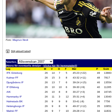
Foto:
Magnus Neck
Dölj aktuell tabell
Tabellen,
(Hovra för eventuella detaljer -
klicka här för hemmatabell
)
Lag
M
V
O
F
Mål
P
Snitt
IFK Göteborg
26
14
7
5
45-23 (+22)
49
13883
Kalmar FF
26
15
3
8
43-32 (+11)
48
7817
Djurgårdens IF
26
13
7
6
39-24 (+15)
46
13554
IF Elfsborg
26
10
10
6
39-30 (+9)
40
11285
AIK
26
10
8
8
30-27 (+3)
38
16745
Hammarby IF
26
11
3
12
35-31 (+4)
36
13040
Halmstads BK
26
9
9
8
33-41 (-8)
36
7756
Helsingborgs IF
26
9
8
9
49-37 (+12)
35
10851
Malmö FF
26
9
7
10
29-28 (+1)
34
11831