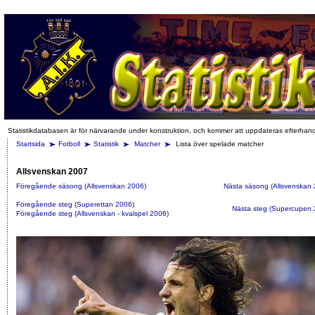
Statistikdatabasen är för närvarande under konstruktion, och kommer att uppdateras efterhan
Startsida
Fotboll
Statistik
Matcher
Lista över spelade matcher
Allsvenskan 2007
Föregående säsong (Allsvenskan 2006)
Nästa säsong (Allsvenskan 
Föregående steg (Superettan 2006)
Nästa steg (Supercupen 
Föregående steg (Allsvenskan - kvalspel 2006)