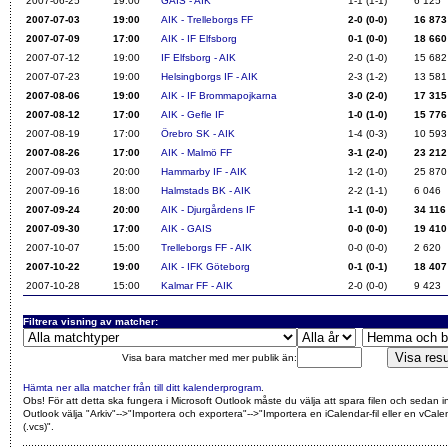
2007-06-25
19:00
GAIS - AIK
1-1 (1-1)
6 125
2007-07-03
19:00
AIK - Trelleborgs FF
2-0 (0-0)
16 873
2007-07-09
17:00
AIK - IF Elfsborg
0-1 (0-0)
18 660
2007-07-12
19:00
IF Elfsborg - AIK
2-0 (1-0)
15 682
2007-07-23
19:00
Helsingborgs IF - AIK
2-3 (1-2)
13 581
2007-08-06
19:00
AIK - IF Brommapojkarna
3-0 (2-0)
17 315
2007-08-12
17:00
AIK - Gefle IF
1-0 (1-0)
15 776
2007-08-19
17:00
Örebro SK - AIK
1-4 (0-3)
10 593
2007-08-26
17:00
AIK - Malmö FF
3-1 (2-0)
23 212
2007-09-03
20:00
Hammarby IF - AIK
1-2 (1-0)
25 870
2007-09-16
18:00
Halmstads BK - AIK
2-2 (1-1)
6 046
2007-09-24
20:00
AIK - Djurgårdens IF
1-1 (0-0)
34 116
2007-09-30
17:00
AIK - GAIS
0-0 (0-0)
19 410
2007-10-07
15:00
Trelleborgs FF - AIK
0-0 (0-0)
2 620
2007-10-22
19:00
AIK - IFK Göteborg
0-1 (0-1)
18 407
2007-10-28
15:00
Kalmar FF - AIK
2-0 (0-0)
9 423
Filtrera visning av matcher:
Visa bara matcher med mer publik än:
Hämta ner alla matcher från till ditt kalenderprogram
.
Obs! För att detta ska fungera i Microsoft Outlook måste du välja att spara filen och sedan i
Outlook välja "Arkiv"-->"Importera och exportera"-->"Importera en iCalendar-fil eller en vCalen
(.vcs)"
.