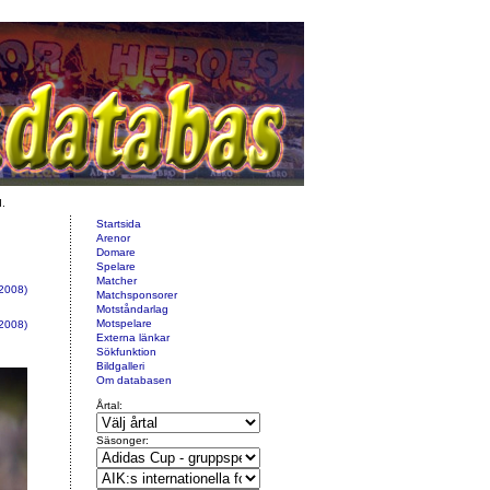
d.
Startsida
Arenor
Domare
Spelare
Matcher
2008)
Matchsponsorer
Motståndarlag
Motspelare
2008)
Externa länkar
Sökfunktion
Bildgalleri
Om databasen
Årtal:
Säsonger: