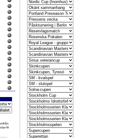
nnifrån
dar-fil