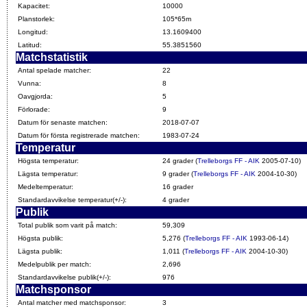
Kapacitet:
10000
Planstorlek:
105*65m
Longitud:
13.1609400
Latitud:
55.3851560
Matchstatistik
Antal spelade matcher:
22
Vunna:
8
Oavgjorda:
5
Förlorade:
9
Datum för senaste matchen:
2018-07-07
Datum för första registrerade matchen:
1983-07-24
Temperatur
Högsta temperatur:
24 grader (
Trelleborgs FF - AIK
2005-07-10)
Lägsta temperatur:
9 grader (
Trelleborgs FF - AIK
2004-10-30)
Medeltemperatur:
16 grader
Standardavvikelse temperatur(+/-):
4 grader
Publik
Total publik som varit på match:
59,309
Högsta publik:
5,276 (
Trelleborgs FF - AIK
1993-06-14)
Lägsta publik:
1,011 (
Trelleborgs FF - AIK
2004-10-30)
Medelpublik per match:
2,696
Standardavvikelse publik(+/-):
976
Matchsponsor
Antal matcher med matchsponsor:
3