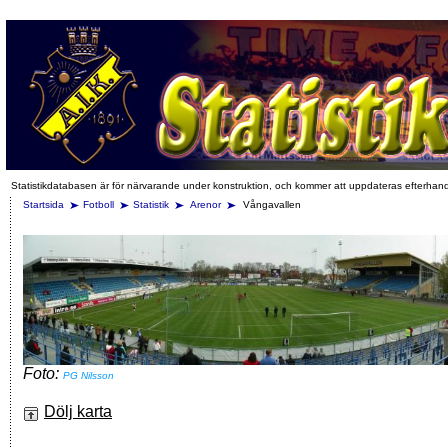
Statistikdatabasen är för närvarande under konstruktion, och kommer att uppdateras efterhan
Startsida
Fotboll
Statistik
Arenor
Vångavallen
Foto:
PG Nilsson
Dölj karta