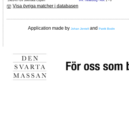
1983-07-24 Svenska Cupen
IFK Trelleborg - AIK
1 - 0
Visa övriga matcher i databasen
Application made by
and
Johan Jentell
Patrik Bodin