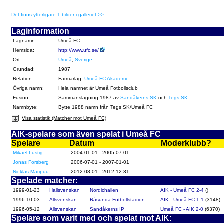
Det finns ytterligare 1 bilder i galleriet >>
Laginformation
Lagnamn:
Umeå FC
Hemsida:
http://www.ufc.se/
Ort:
Umeå
,
Sverige
Grundad:
1987
Relation:
Farmarlag:
Umeå FC Akademi
Övriga namn:
Hela namnet är Umeå Fotbollsclub
Fusion:
Sammanslagning 1987 av
Sandåkerns SK
och
Tegs SK
Namnbyte:
Bytte 1988 namn från Tegs SK/Umeå FC
Visa statistik (Matcher mot Umeå FC)
AIK-spelare som även spelat i Umeå FC
Spelare
Datum
Moderklubb?
Mikael Lustig
2004-01-01 - 2005-07-01
Jonas Forsberg
2006-07-01 - 2007-01-01
Nicklas Maripuu
2012-08-01 - 2012-12-31
Spelade matcher:
1999-01-23
Hallsvenskan
Nordichallen
AIK - Umeå FC 2-4
()
1996-10-03
Allsvenskan
Råsunda Fotbollstadion
AIK - Umeå FC 1-1
(3148)
1996-05-12
Allsvenskan
Sandåkerns IP
Umeå FC - AIK 2-0
(6370)
Spelare som varit med och spelat mot AIK: