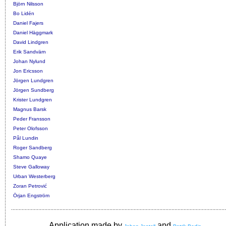
Björn Nilsson
Bo Lidén
Daniel Fajers
Daniel Häggmark
David Lindgren
Erik Sandvärn
Johan Nylund
Jon Ericsson
Jörgen Lundgren
Jörgen Sundberg
Krister Lundgren
Magnus Barsk
Peder Fransson
Peter Olofsson
Pål Lundin
Roger Sandberg
Shamo Quaye
Steve Galloway
Urban Westerberg
Zoran Petrović
Örjan Engström
Application made by
and