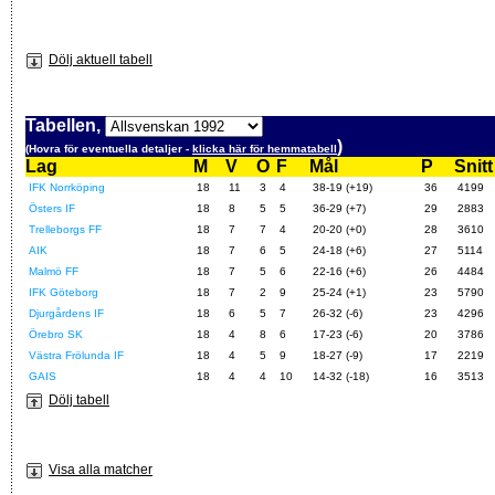
Dölj aktuell tabell
Tabellen,
)
(Hovra för eventuella detaljer -
klicka här för hemmatabell
Lag
M
V
O
F
Mål
P
Snitt
IFK Norrköping
18
11
3
4
38-19 (+19)
36
4199
Östers IF
18
8
5
5
36-29 (+7)
29
2883
Trelleborgs FF
18
7
7
4
20-20 (+0)
28
3610
AIK
18
7
6
5
24-18 (+6)
27
5114
Malmö FF
18
7
5
6
22-16 (+6)
26
4484
IFK Göteborg
18
7
2
9
25-24 (+1)
23
5790
Djurgårdens IF
18
6
5
7
26-32 (-6)
23
4296
Örebro SK
18
4
8
6
17-23 (-6)
20
3786
Västra Frölunda IF
18
4
5
9
18-27 (-9)
17
2219
GAIS
18
4
4
10
14-32 (-18)
16
3513
Dölj tabell
Visa alla matcher