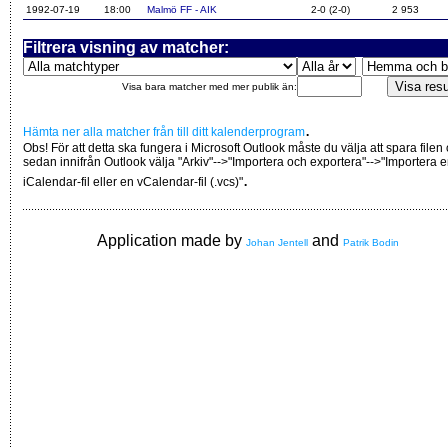
1992-07-19
18:00
Malmö FF - AIK
2-0 (2-0)
2 953
Filtrera visning av matcher:
Visa bara matcher med mer publik än:
.
Hämta ner alla matcher från till ditt kalenderprogram
Obs! För att detta ska fungera i Microsoft Outlook måste du välja att spara filen
sedan innifrån Outlook välja "Arkiv"-->"Importera och exportera"-->"Importera 
.
iCalendar-fil eller en vCalendar-fil (.vcs)"
Application made by
and
Johan Jentell
Patrik Bodin