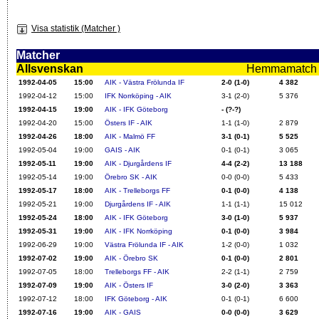
Visa statistik (Matcher )
Matcher
Allsvenskan
Hemmamatch i f
1992-04-05
15:00
AIK - Västra Frölunda IF
2-0 (1-0)
4 382
1992-04-12
15:00
IFK Norrköping - AIK
3-1 (2-0)
5 376
1992-04-15
19:00
AIK - IFK Göteborg
- (?-?)
1992-04-20
15:00
Östers IF - AIK
1-1 (1-0)
2 879
1992-04-26
18:00
AIK - Malmö FF
3-1 (0-1)
5 525
1992-05-04
19:00
GAIS - AIK
0-1 (0-1)
3 065
1992-05-11
19:00
AIK - Djurgårdens IF
4-4 (2-2)
13 188
1992-05-14
19:00
Örebro SK - AIK
0-0 (0-0)
5 433
1992-05-17
18:00
AIK - Trelleborgs FF
0-1 (0-0)
4 138
1992-05-21
19:00
Djurgårdens IF - AIK
1-1 (1-1)
15 012
1992-05-24
18:00
AIK - IFK Göteborg
3-0 (1-0)
5 937
1992-05-31
19:00
AIK - IFK Norrköping
0-1 (0-0)
3 984
1992-06-29
19:00
Västra Frölunda IF - AIK
1-2 (0-0)
1 032
1992-07-02
19:00
AIK - Örebro SK
0-1 (0-0)
2 801
1992-07-05
18:00
Trelleborgs FF - AIK
2-2 (1-1)
2 759
1992-07-09
19:00
AIK - Östers IF
3-0 (2-0)
3 363
1992-07-12
18:00
IFK Göteborg - AIK
0-1 (0-1)
6 600
1992-07-16
19:00
AIK - GAIS
0-0 (0-0)
3 629