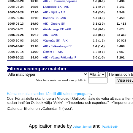
2005-08-20
16:00
AIK - IF Brommapojkarna
1-0 (0-0)
9 436
2005-08-24
19:05
Ljungskile SK - AIK
1-1 (0-0)
3 141
2005-08-28
17:00
AIK - Mjällby AIF
3-1 (2-0)
9 546
2005-09-04
16:00
Bodens BK - AIK
5-1 (3-0)
6 459
2005-09-13
19:00
AIK - Örebro SK
3-1 (2-0)
11 413
2005-09-21
19:05
Åtvidabergs FF - AIK
0-1 (0-1)
4 624
2005-09-25
16:10
AIK - GAIS
3-3 (0-0)
23 460
2005-10-03
19:05
Västerås SK - AIK
1-2 (1-1)
10 023
2005-10-07
19:00
AIK - Falkenbergs FF
1-1 (1-1)
8 408
2005-10-15
14:00
Östers IF - AIK
1-2 (0-1)
7 067
2005-10-22
14:00
AIK - Västra Frölunda IF
3-0 (1-0)
7 201
Filtrera visning av matcher:
Visa bara matcher med mer publik än:
.
Hämta ner alla matcher från till ditt kalenderprogram
Obs! För att detta ska fungera i Microsoft Outlook måste du välja att spara filen
sedan innifrån Outlook välja "Arkiv"-->"Importera och exportera"-->"Importera 
.
iCalendar-fil eller en vCalendar-fil (.vcs)"
Application made by
and
Johan Jentell
Patrik Bodin