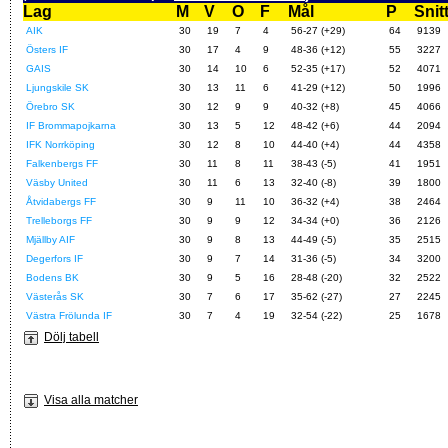
Lag
M
V
O
F
Mål
P
Snit
AIK
30
19
7
4
56-27 (+29)
64
9139
Östers IF
30
17
4
9
48-36 (+12)
55
3227
GAIS
30
14
10
6
52-35 (+17)
52
4071
Ljungskile SK
30
13
11
6
41-29 (+12)
50
1996
Örebro SK
30
12
9
9
40-32 (+8)
45
4066
IF Brommapojkarna
30
13
5
12
48-42 (+6)
44
2094
IFK Norrköping
30
12
8
10
44-40 (+4)
44
4358
Falkenbergs FF
30
11
8
11
38-43 (-5)
41
1951
Väsby United
30
11
6
13
32-40 (-8)
39
1800
Åtvidabergs FF
30
9
11
10
36-32 (+4)
38
2464
Trelleborgs FF
30
9
9
12
34-34 (+0)
36
2126
Mjällby AIF
30
9
8
13
44-49 (-5)
35
2515
Degerfors IF
30
9
7
14
31-36 (-5)
34
3200
Bodens BK
30
9
5
16
28-48 (-20)
32
2522
Västerås SK
30
7
6
17
35-62 (-27)
27
2245
Västra Frölunda IF
30
7
4
19
32-54 (-22)
25
1678
Dölj tabell
Visa alla matcher