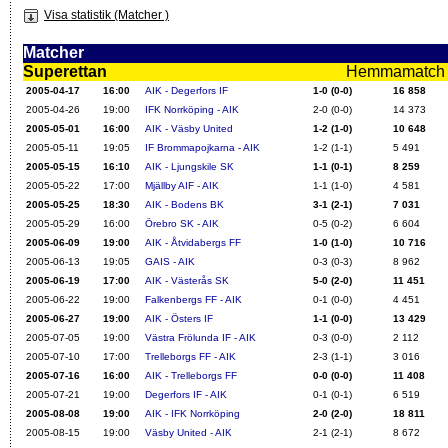
Visa statistik (Matcher )
Matcher
Superettan
Hemmamatch i f
2005-04-17
16:00
AIK - Degerfors IF
1-0 (0-0)
16 858
2005-04-26
19:00
IFK Norrköping - AIK
2-0 (0-0)
14 373
2005-05-01
16:00
AIK - Väsby United
1-2 (1-0)
10 648
2005-05-11
19:05
IF Brommapojkarna - AIK
1-2 (1-1)
5 491
2005-05-15
16:10
AIK - Ljungskile SK
1-1 (0-1)
8 259
2005-05-22
17:00
Mjällby AIF - AIK
1-1 (1-0)
4 581
2005-05-25
18:30
AIK - Bodens BK
3-1 (2-1)
7 031
2005-05-29
16:00
Örebro SK - AIK
0-5 (0-2)
6 604
2005-06-09
19:00
AIK - Åtvidabergs FF
1-0 (1-0)
10 716
2005-06-13
19:05
GAIS - AIK
0-3 (0-3)
8 962
2005-06-19
17:00
AIK - Västerås SK
5-0 (2-0)
11 451
2005-06-22
19:00
Falkenbergs FF - AIK
0-1 (0-0)
4 451
2005-06-27
19:00
AIK - Östers IF
1-1 (0-0)
13 429
2005-07-05
19:00
Västra Frölunda IF - AIK
0-3 (0-0)
2 112
2005-07-10
17:00
Trelleborgs FF - AIK
2-3 (1-1)
3 016
2005-07-16
16:00
AIK - Trelleborgs FF
0-0 (0-0)
11 408
2005-07-21
19:00
Degerfors IF - AIK
0-1 (0-1)
6 519
2005-08-08
19:00
AIK - IFK Norrköping
2-0 (2-0)
18 811
2005-08-15
19:00
Väsby United - AIK
2-1 (2-1)
8 672