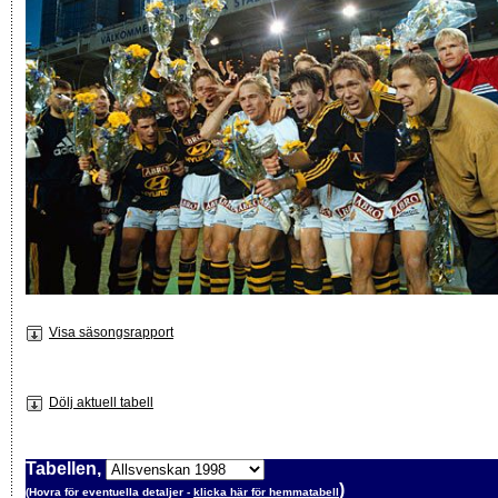
Visa säsongsrapport
Dölj aktuell tabell
Tabellen,
)
(Hovra för eventuella detaljer -
klicka här för hemmatabell