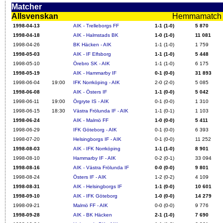
Matcher
Allsvenskan
Hemmamatch i f
1998-04-13
AIK - Trelleborgs FF
1-1 (1-0)
5 870
1998-04-18
AIK - Halmstads BK
1-0 (1-0)
11 081
1998-04-26
BK Häcken - AIK
1-1 (1-0)
1 759
1998-05-03
AIK - IF Elfsborg
1-1 (1-0)
5 448
1998-05-10
Örebro SK - AIK
1-1 (1-0)
6 175
1998-05-19
AIK - Hammarby IF
0-1 (0-0)
31 893
1998-06-04
19:00
IFK Norrköping - AIK
2-0 (2-0)
5 085
1998-06-08
AIK - Östers IF
1-1 (0-0)
5 042
1998-06-11
19:00
Örgryte IS - AIK
0-1 (0-0)
1 310
1998-06-15
18:30
Västra Frölunda IF - AIK
1-1 (0-1)
1 103
1998-06-24
AIK - Malmö FF
1-0 (0-0)
5 411
1998-06-29
IFK Göteborg - AIK
0-1 (0-0)
6 393
1998-07-20
Helsingborgs IF - AIK
0-1 (0-0)
11 252
1998-08-03
AIK - IFK Norrköping
1-1 (1-0)
8 901
1998-08-10
Hammarby IF - AIK
0-2 (0-1)
33 094
1998-08-16
AIK - Västra Frölunda IF
0-0 (0-0)
9 801
1998-08-24
Östers IF - AIK
1-2 (0-2)
4 109
1998-08-31
AIK - Helsingborgs IF
1-1 (0-0)
10 601
1998-09-10
AIK - IFK Göteborg
1-0 (0-0)
14 279
1998-09-21
Malmö FF - AIK
0-0 (0-0)
9 776
1998-09-28
AIK - BK Häcken
2-1 (1-0)
7 690