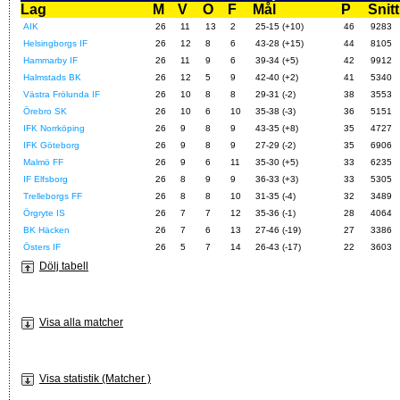
Lag
M
V
O
F
Mål
P
Snitt
AIK
26
11
13
2
25-15 (+10)
46
9283
Helsingborgs IF
26
12
8
6
43-28 (+15)
44
8105
Hammarby IF
26
11
9
6
39-34 (+5)
42
9912
Halmstads BK
26
12
5
9
42-40 (+2)
41
5340
Västra Frölunda IF
26
10
8
8
29-31 (-2)
38
3553
Örebro SK
26
10
6
10
35-38 (-3)
36
5151
IFK Norrköping
26
9
8
9
43-35 (+8)
35
4727
IFK Göteborg
26
9
8
9
27-29 (-2)
35
6906
Malmö FF
26
9
6
11
35-30 (+5)
33
6235
IF Elfsborg
26
8
9
9
36-33 (+3)
33
5305
Trelleborgs FF
26
8
8
10
31-35 (-4)
32
3489
Örgryte IS
26
7
7
12
35-36 (-1)
28
4064
BK Häcken
26
7
6
13
27-46 (-19)
27
3386
Östers IF
26
5
7
14
26-43 (-17)
22
3603
Dölj tabell
Visa alla matcher
Visa statistik (Matcher )