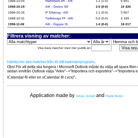
1998-10-04
Halmstads BK - AIK
1-1 (1-0)
6 861
1998-10-19
AIK - Örebro SK
2-0 (0-0)
10 426
1998-10-26
IF Elfsborg - AIK
1-1 (0-0)
5 807
1998-10-31
Trelleborgs FF - AIK
0-0 (0-0)
4 169
1998-11-08
AIK - Örgryte IS
1-0 (0-0)
18 017
Filtrera visning av matcher:
Visa bara matcher med mer publik än:
.
Hämta ner alla matcher från till ditt kalenderprogram
Obs! För att detta ska fungera i Microsoft Outlook måste du välja att spara filen
sedan innifrån Outlook välja "Arkiv"-->"Importera och exportera"-->"Importera 
.
iCalendar-fil eller en vCalendar-fil (.vcs)"
Application made by
and
Johan Jentell
Patrik Bodin