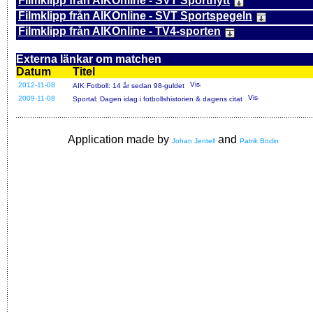
Filmklipp från AIKOnline - SVT Sportnytt
Filmklipp från AIKOnline - SVT Sportspegeln
Filmklipp från AIKOnline - TV4-sporten
Externa länkar om matchen
Datum
Titel
2012-11-08
AIK Fotboll: 14 år sedan 98-guldet
2009-11-08
Sportal: Dagen idag i fotbollshistorien & dagens citat
Application made by
and
Johan Jentell
Patrik Bodin