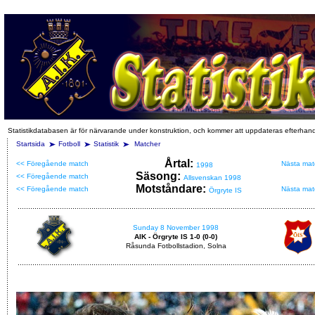
Statistikdatabasen är för närvarande under konstruktion, och kommer att uppdateras efterhan
Startsida
Fotboll
Statistik
Matcher
Årtal:
<< Föregående match
Nästa mat
1998
Säsong:
<< Föregående match
Allsvenskan 1998
Motståndare:
<< Föregående match
Nästa mat
Örgryte IS
Sunday 8 November 1998
AIK - Örgryte IS 1-0 (0-0)
Råsunda Fotbollstadion, Solna