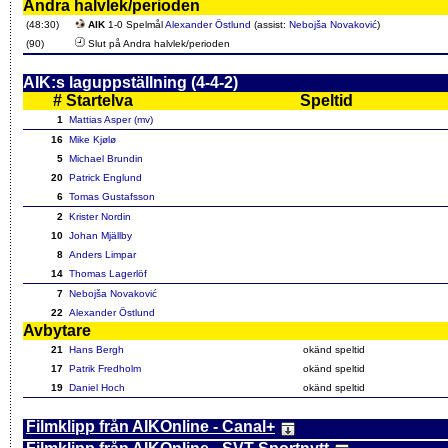
Andra halvlek/perioden
(48:30)
AIK
1-0 Spelmål
Alexander Östlund
(assist:
Nebojša Novaković
)
(90)
Slut på Andra halvlek/perioden
AIK:s laguppställning (4-4-2)
#
Startelva
Speltid
1
Mattias Asper (mv)
16
Mike Kjølø
5
Michael Brundin
20
Patrick Englund
6
Tomas Gustafsson
2
Krister Nordin
10
Johan Mjällby
8
Anders Limpar
14
Thomas Lagerlöf
7
Nebojša Novaković
22
Alexander Östlund
Avbytare
21
Hans Bergh
okänd speltid
17
Patrik Fredholm
okänd speltid
19
Daniel Hoch
okänd speltid
Filmklipp från AIKOnline - Canal+