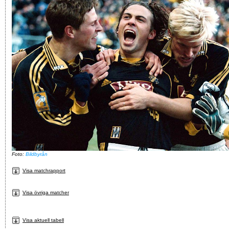
Foto:
Bildbyrån
Visa matchrapport
Visa övriga matcher
Visa aktuell tabell