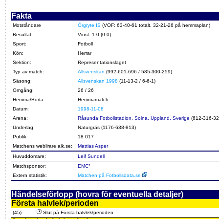
Fakta
Motståndare
Örgryte IS
(VOF: 63-40-61 totalt, 32-21-26 på hemmaplan)
Resultat:
Vinst: 1-0 (0-0)
Sport:
Fotboll
Kön:
Herrar
Sektion:
Representationslaget
Typ av match:
Allsvenskan
(992-601-696 / 585-300-259)
Säsong:
Allsvenskan 1998
(11-13-2 / 6-6-1)
Omgång:
26 / 26
Hemma/Borta:
Hemmamatch
Datum:
1998-11-08
Arena:
Råsunda Fotbollstadion, Solna, Uppland, Sverige
(612-316-32
Underlag:
Naturgräs (1176-638-813)
Publik:
18 017
Matchens weblirare aik.se:
Mattias Asper
Huvuddomare:
Leif Sundell
Matchsponsor:
EMC²
Extern statistik:
Matchen på Fotbollsdata.se
Händelseförlopp (hovra för eventuella detaljer)
Första halvlek/perioden
(45)
Slut på Första halvlek/perioden