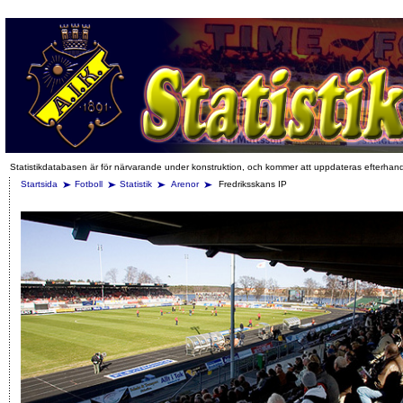
Statistikdatabasen är för närvarande under konstruktion, och kommer att uppdateras efterhan
Startsida
Fotboll
Statistik
Arenor
Fredriksskans IP