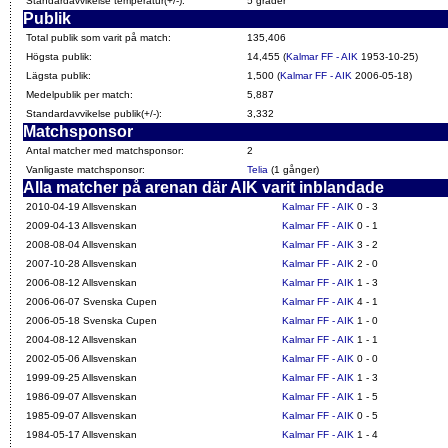
Standardavvikelse temperatur(+/-):
5 grader
Publik
Total publik som varit på match:
135,406
Högsta publik:
14,455 (
Kalmar FF - AIK
1953-10-25)
Lägsta publik:
1,500 (
Kalmar FF - AIK
2006-05-18)
Medelpublik per match:
5,887
Standardavvikelse publik(+/-):
3,332
Matchsponsor
Antal matcher med matchsponsor:
2
Vanligaste matchsponsor:
Telia
(1 gånger)
Alla matcher på arenan där AIK varit inblandade
2010-04-19 Allsvenskan
Kalmar FF - AIK
0 - 3
2009-04-13 Allsvenskan
Kalmar FF - AIK
0 - 1
2008-08-04 Allsvenskan
Kalmar FF - AIK
3 - 2
2007-10-28 Allsvenskan
Kalmar FF - AIK
2 - 0
2006-08-12 Allsvenskan
Kalmar FF - AIK
1 - 3
2006-06-07 Svenska Cupen
Kalmar FF - AIK
4 - 1
2006-05-18 Svenska Cupen
Kalmar FF - AIK
1 - 0
2004-08-12 Allsvenskan
Kalmar FF - AIK
1 - 1
2002-05-06 Allsvenskan
Kalmar FF - AIK
0 - 0
1999-09-25 Allsvenskan
Kalmar FF - AIK
1 - 3
1986-09-07 Allsvenskan
Kalmar FF - AIK
1 - 5
1985-09-07 Allsvenskan
Kalmar FF - AIK
0 - 5
1984-05-17 Allsvenskan
Kalmar FF - AIK
1 - 4