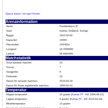
Öppna kartan i ett eget fönster
Arenainformation
Namn:
Fredriksskans IP
Stad:
Kalmar, Småland, Sverige
Byggd:
1910-00-00
Kapacitet:
10000
Planstorlek:
105*65m
Longitud:
16.3598980
Latitud:
56.6694360
Matchstatistik
Antal spelade matcher:
23
Vunna:
7
Oavgjorda:
6
Förlorade:
10
Datum för senaste matchen:
2010-04-19
Datum för första registrerade matchen:
1950-04-10
Temperatur
Högsta temperatur:
20 grader (
Kalmar FF - AIK
2006-08-12)
Lägsta temperatur:
6 grader (
Kalmar FF - AIK
2010-04-19)
Medeltemperatur:
13 grader