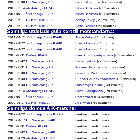
2013-05-30
IFK Norrköping-AIK
Daniel Majstorović
(i 76 minuten)
2012-07-14
Åtvidabergs FF-AIK
Niklas Backman
(i 77 minuten)
2011-05-10
Åtvidabergs FF-AIK
Niklas Backman
(i 91 minuten)
2009-06-17
FC Inter Turku-AIK
Kenny Pavey
(i 27 minuten)
2009-06-17
FC Inter Turku-AIK
Bojan Djordjic
(i 61 minuten)
Samtliga utdelade gula kort till motståndarna:
2017-04-22
Jönköpings Södra IF-AIK
André Calisir
(i 64 minuten)
2017-04-22
Jönköpings Södra IF-AIK
Dzenis Kozica
(i 77 minuten)
2017-04-22
Jönköpings Södra IF-AIK
Dzenis Kozica
(i 77 minuten)
2015-10-31
Örebro SK-AIK
Eiður Aron Sìgurbjörnsson
(i 62 minuten)
2015-08-02
IFK Norrköping-AIK
Daniel Sjölund
(i 28 minuten)
2014-08-31
IFK Norrköping-AIK
Andreas Johansson
(i 80 minuten)
2013-05-30
IFK Norrköping-AIK
David Boo Wiklander
(i 38 minuten)
2013-05-30
IFK Norrköping-AIK
Gunnar Heiðar Þorvaldsson
(i 38 minuten)
2013-05-30
IFK Norrköping-AIK
Lars Krogh Gerson
(i 49 minuten)
2012-07-14
Åtvidabergs FF-AIK
Daniel Hallingström
(i 28 minuten)
2011-05-10
Åtvidabergs FF-AIK
Oscar Möller
(i 84 minuten)
2009-06-17
FC Inter Turku-AIK
Ari Nyman
(i 58 minuten)
Samtliga dömda AIK-matcher:
2017-04-22
Jönköpings Södra IF - AIK
Funktion: Fjärdedomare
2016-04-17
IFK Norrköping - AIK
Funktion: Fjärdedomare
2015-10-31
Örebro SK - AIK
Funktion: Fjärdedomare
2015-08-02
IFK Norrköping - AIK
Funktion: Fjärdedomare
2015-04-29
Åtvidabergs FF - AIK
Funktion: Fjärdedomare