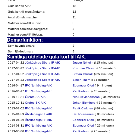
Land:
Sverige
Gula kort till AIK:
18
Gula kort till motståndarna:
12
Antal dömda matcher:
11
Matcher som AIK vunnit:
3
Matcher som blivit oavgjorda:
3
Matcher som AIK förlorat:
5
Domarfunktion:
Som huvuddomare:
2
Som fjärdedomare:
9
Samtliga utdelade gula kort till AIK:
2017-04-22
Jönköpings Södra IF-AIK
Jesper Nyholm
(i 15 minuten)
2017-04-22
Jönköpings Södra IF-AIK
Kristoffer Olsson
(i 55 minuten)
2017-04-22
Jönköpings Södra IF-AIK
Stefan Ishizaki
(i 65 minuten)
2017-04-22
Jönköpings Södra IF-AIK
Simon Thern
(i 84 minuten)
2016-04-17
IFK Norrköping-AIK
Ebenezer Ofori
(i 9 minuten)
2016-04-17
IFK Norrköping-AIK
Per Karlsson
(i 43 minuten)
2015-10-31
Örebro SK-AIK
Nils-Eric Johansson
(i 36 minuten)
2015-10-31
Örebro SK-AIK
Johan Blomberg
(i 57 minuten)
2015-08-02
IFK Norrköping-AIK
Patrik Carlgren
(i 86 minuten)
2015-04-29
Åtvidabergs FF-AIK
Sauli Väisänen
(i 83 minuten)
2015-04-29
Åtvidabergs FF-AIK
Ebenezer Ofori
(i 85 minuten)
2014-08-31
IFK Norrköping-AIK
Ebenezer Ofori
(i 29 minuten)
2013-05-30
IFK Norrköping-AIK
Per Karlsson
(i 25 minuten)