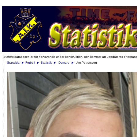
Statistikdatabasen är för närvarande under konstruktion, och kommer att uppdateras efterhan
Startsida
Fotboll
Statistik
Domare
Jim Pettersson