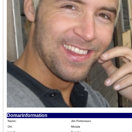
Domarinformation
Namn:
Jim Pettersson
Ort:
Motala