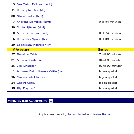
3
Jón Guðni Fjóluson (vmb)
11
Christopher Telo (vb)
30
Nikola Tkalčić (hmf)
7
Andreas Blomqvist (himf)
0 till 84 minuten
20
Daniel Sjölund (vimf)
9
Arnór Traustason (vmf)
0 till 74 minuten
5
Christoffer Nyman (hf)
0 till 89 minuten
19
Sebastian Andersson (vf)
#
Avbytare
Speltid
27
Tesfaldet Tekie
74 till 90 minuten
21
Andreas Hadenius
84 till 90 minuten
16
Joel Enarsson
89 till 90 minuten
1
Andreas Raido Karuks Vaikla (mv)
Ingen speltid
15
Marcus Falk Olander
Ingen speltid
24
Gentrit Citaku
Ingen speltid
25
Filip Dagerstål
Ingen speltid
Filmklipp från KanalPeking
Application made by
Johan Jentell
and
Patrik Bodin