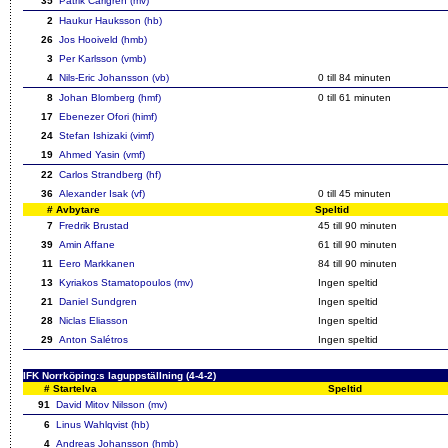
35
Patrik Carlgren (mv)
2
Haukur Hauksson (hb)
26
Jos Hooiveld (hmb)
3
Per Karlsson (vmb)
4
Nils-Eric Johansson (vb)
0 till 84 minuten
8
Johan Blomberg (hmf)
0 till 61 minuten
17
Ebenezer Ofori (himf)
24
Stefan Ishizaki (vimf)
19
Ahmed Yasin (vmf)
22
Carlos Strandberg (hf)
36
Alexander Isak (vf)
0 till 45 minuten
#
Avbytare
Speltid
7
Fredrik Brustad
45 till 90 minuten
39
Amin Affane
61 till 90 minuten
11
Eero Markkanen
84 till 90 minuten
13
Kyriakos Stamatopoulos (mv)
Ingen speltid
21
Daniel Sundgren
Ingen speltid
28
Niclas Eliasson
Ingen speltid
29
Anton Salétros
Ingen speltid
IFK Norrköping:s laguppställning (4-4-2)
#
Startelva
Speltid
91
David Mitov Nilsson (mv)
6
Linus Wahlqvist (hb)
4
Andreas Johansson (hmb)