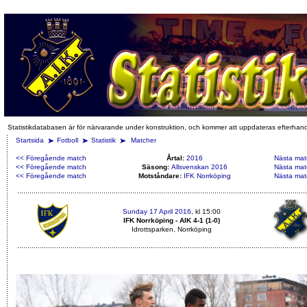
Statistikdatabasen är för närvarande under konstruktion, och kommer att uppdateras efterhan
Startsida
Fotboll
Statistik
Matcher
<< Föregående match
Årtal:
2016
Nästa mat
<< Föregående match
Säsong:
Allsvenskan 2016
Nästa mat
<< Föregående match
Motståndare:
IFK Norrköping
Nästa mat
Sunday 17 April 2016
, kl 15:00
IFK Norrköping - AIK 4-1 (1-0)
Idrottsparken, Norrköping