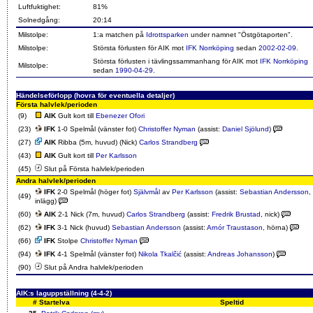
Luftfuktighet:
81%
Solnedgång:
20:14
Milstolpe:
1:a matchen på
Idrottsparken
under namnet "Östgötaporten".
Milstolpe:
Största förlusten för AIK mot
IFK Norrköping
sedan
2002-02-09
.
Största förlusten i tävlingssammanhang för AIK mot
IFK Norrköping
Milstolpe:
sedan
1990-04-29
.
Händelseförlopp (hovra för eventuella detaljer)
Första halvlek/perioden
(9)
AIK
Gult kort till
Ebenezer Ofori
(23)
IFK
1-0 Spelmål (vänster fot)
Christoffer Nyman
(assist:
Daniel Sjölund
)
(27)
AIK
Ribba (5m, huvud) (Nick)
Carlos Strandberg
(43)
AIK
Gult kort till
Per Karlsson
(45)
Slut på Första halvlek/perioden
Andra halvlek/perioden
IFK
2-0 Spelmål (höger fot)
Självmål
av
Per Karlsson
(assist:
Sebastian Andersson
,
(49)
inlägg)
(60)
AIK
2-1 Nick (7m, huvud)
Carlos Strandberg
(assist:
Fredrik Brustad
, nick)
(62)
IFK
3-1 Nick (huvud)
Sebastian Andersson
(assist:
Arnór Traustason
, hörna)
(66)
IFK
Stolpe
Christoffer Nyman
(94)
IFK
4-1 Spelmål (vänster fot)
Nikola Tkalčić
(assist:
Andreas Johansson
)
(90)
Slut på Andra halvlek/perioden
AIK:s laguppställning (4-4-2)
#
Startelva
Speltid