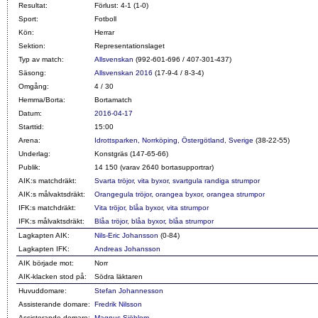
Resultat:
Förlust: 4-1 (1-0)
Sport:
Fotboll
Kön:
Herrar
Sektion:
Representationslaget
Typ av match:
Allsvenskan
(992-601-696 / 407-301-437)
Säsong:
Allsvenskan 2016
(17-9-4 / 8-3-4)
Omgång:
4 / 30
Hemma/Borta:
Bortamatch
Datum:
2016-04-17
Starttid:
15:00
Arena:
Idrottsparken, Norrköping, Östergötland, Sverige
(38-22-55)
Underlag:
Konstgräs (147-65-66)
Publik:
14 150 (varav 2640 bortasupportrar)
AIK:s matchdräkt:
Svarta tröjor, vita byxor, svartgula randiga strumpor
AIK:s målvaktsdräkt:
Orangegula tröjor, orangea byxor, orangea strumpor
IFK:s matchdräkt:
Vita tröjor, blåa byxor, vita strumpor
IFK:s målvaktsdräkt:
Blåa tröjor, blåa byxor, blåa strumpor
Lagkapten AIK:
Nils-Eric Johansson
(
0
-84)
Lagkapten IFK:
Andreas Johansson
AIK började mot:
Norr
AIK-klacken stod på:
Södra läktaren
Huvuddomare:
Stefan Johannesson
Assisterande domare:
Fredrik Nilsson
Assisterande domare:
Magnus Sjöblom