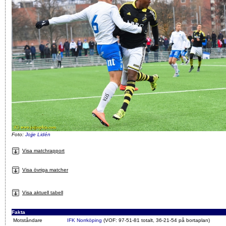
Foto:
Jojje Lidén
Visa matchrapport
Visa övriga matcher
Visa aktuell tabell
Fakta
Motståndare
IFK Norrköping
(VOF: 97-51-81 totalt, 36-21-54 på bortaplan)