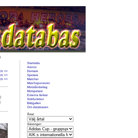
d.
Startsida
Arenor
ch >>
Domare
ch >>
Spelare
ch >>
Matcher
Matchsponsorer
Motståndarlag
Motspelare
Externa länkar
Sökfunktion
Bildgalleri
Om databasen
Årtal:
Säsonger: