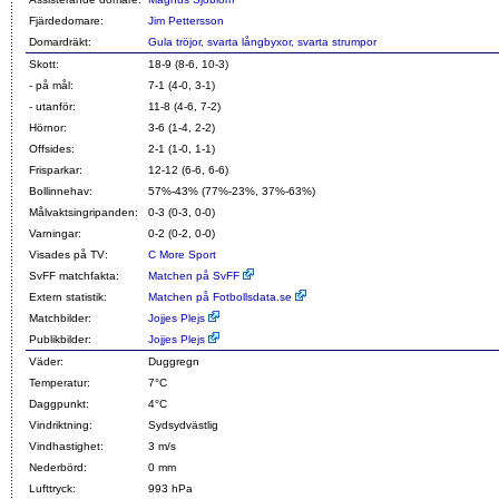
Fjärdedomare:
Jim Pettersson
Domardräkt:
Gula tröjor, svarta långbyxor, svarta strumpor
Skott:
18-9 (8-6, 10-3)
- på mål:
7-1 (4-0, 3-1)
- utanför:
11-8 (4-6, 7-2)
Hörnor:
3-6 (1-4, 2-2)
Offsides:
2-1 (1-0, 1-1)
Frisparkar:
12-12 (6-6, 6-6)
Bollinnehav:
57%-43% (77%-23%, 37%-63%)
Målvaktsingripanden:
0-3 (0-3, 0-0)
Varningar:
0-2 (0-2, 0-0)
Visades på TV:
C More Sport
SvFF matchfakta:
Matchen på SvFF
Extern statistik:
Matchen på Fotbollsdata.se
Matchbilder:
Jojjes Plejs
Publikbilder:
Jojjes Plejs
Väder:
Duggregn
Temperatur:
7°C
Daggpunkt:
4°C
Vindriktning:
Sydsydvästlig
Vindhastighet:
3 m/s
Nederbörd:
0 mm
Lufttryck:
993 hPa