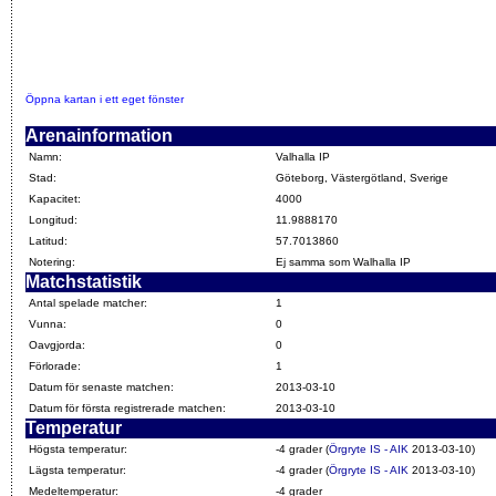
Öppna kartan i ett eget fönster
Arenainformation
Namn:
Valhalla IP
Stad:
Göteborg, Västergötland, Sverige
Kapacitet:
4000
Longitud:
11.9888170
Latitud:
57.7013860
Notering:
Ej samma som Walhalla IP
Matchstatistik
Antal spelade matcher:
1
Vunna:
0
Oavgjorda:
0
Förlorade:
1
Datum för senaste matchen:
2013-03-10
Datum för första registrerade matchen:
2013-03-10
Temperatur
Högsta temperatur:
-4 grader (
Örgryte IS - AIK
2013-03-10)
Lägsta temperatur:
-4 grader (
Örgryte IS - AIK
2013-03-10)
Medeltemperatur:
-4 grader