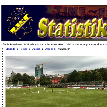
Statistikdatabasen är för närvarande under konstruktion, och kommer att uppdateras efterhan
Startsida
Fotboll
Statistik
Arenor
Valhalla IP