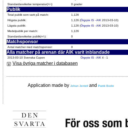
Standardavvikelse temperatur(+/-):
0 grader
Publik
Total publik som varit på match:
1,126
Högsta publik:
1,126 (
Örgryte IS - AIK
2013-03-10)
Lägsta publik:
1,126 (
Örgryte IS - AIK
2013-03-10)
Medelpublik per match:
1,126
Standardavvikelse publik(+/-):
0
Matchsponsor
Antal matcher med matchsponsor:
0
Alla matcher på arenan där AIK varit inblandade
2013-03-10 Svenska Cupen
Örgryte IS - AIK
4 - 1
Visa övriga matcher i databasen
Application made by
and
Johan Jentell
Patrik Bodin