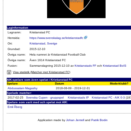
Laginformation
Lagnamn:
Kristianstad FC
Hemsida:
https://www.svenskalag.se/kristianstadfc
Ort:
Kristianstad
,
Sverige
Grundad:
2015-12-10
Övriga namn:
Hela namnet är Kristianstad Football Club
Övriga namn:
Även 1614 Kristianstad FC
Fusion:
Sammanslagning 2015-12-10 av
Kristianstads FF
och
Kristianstad BoIS
Visa statistik (Matcher mot Kristianstad FC)
AIK-spelare som även spelat i Kristianstad FC
Spelare
Datum
Moderklubb?
Abdussalam Magashy
2018-08-09 - 2019-12-31
Spelade matcher:
2017-02-25
Svenska Cupen - gruppspel
Kristianstads IP
Kristianstad FC - AIK 0-3
(18
Spelare som varit med och spelat mot AIK:
Emil Åberg
Application made by
Johan Jentell
and
Patrik Bodin