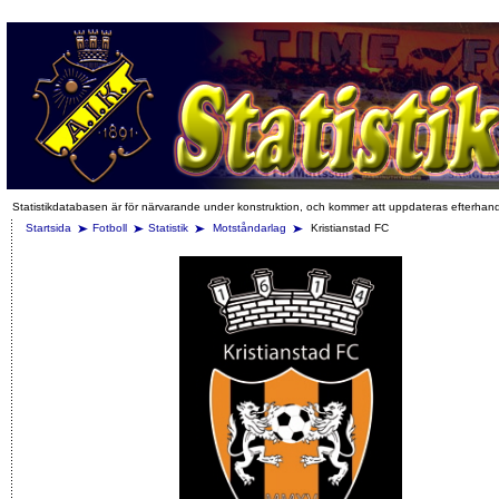
Statistikdatabasen är för närvarande under konstruktion, och kommer att uppdateras efterhan
Startsida
Fotboll
Statistik
Motståndarlag
Kristianstad FC