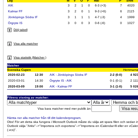
Lag
M
V
O
F
Mål
P
Snitt
AIK
3
2
1
0
6-3 (+3)
7
4020
Kalmar FF
3
2
0
1
9-3 (+6)
6
2115
Jönköpings Södra IF
3
1
1
1
4-7 (-3)
4
1999
Örgryte IS
3
0
0
3
0-6 (-6)
0
1027
Dölj tabell
Visa alla matcher
Visa statistik (Matcher )
Matcher
Svenska Cupen
Hemmamatch
2020-02-23
12:30
AIK - Jönköpings Södra IF
2-2 (0-0)
4 92
2020-03-01
14:30
Örgryte IS - AIK
0-1 (0-1)
2 111
2020-03-09
19:00
AIK - Kalmar FF
3-1 (1-0)
5 02
Filtrera visning av matcher:
Visa bara matcher med mer publik än:
Hämta ner alla matcher från till ditt kalenderprogram
.
Obs! För att detta ska fungera i Microsoft Outlook måste du välja att spara filen och sedan i
Outlook välja "Arkiv"-->"Importera och exportera"-->"Importera en iCalendar-fil eller en vCalen
(.vcs)"
.