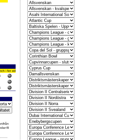
 i fet stil
3
6
nnifrån
dar-fil