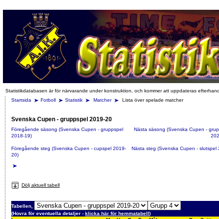
Statistikdatabasen är för närvarande under konstruktion, och kommer att uppdateras efterhan
Startsida
Fotboll
Statistik
Matcher
Lista över spelade matcher
Svenska Cupen - gruppspel 2019-20
Föregående säsong (Svenska Cupen - gruppspel
Nästa säsong (Svenska Cupen - grup
2018-19)
202
Föregående steg (Svenska Cupen - cupspel 2019-
Nästa steg (Svenska Cupen - slutspel
20)
Dölj aktuell tabell
Tabellen,
(Hovra för eventuella detaljer -
klicka här för hemmatabell
)