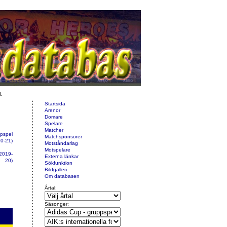
d.
Startsida
Arenor
Domare
Spelare
Matcher
pspel
Matchsponsorer
0-21)
Motståndarlag
Motspelare
 2019-
Externa länkar
20)
Sökfunktion
Bildgalleri
Om databasen
Årtal:
Säsonger: