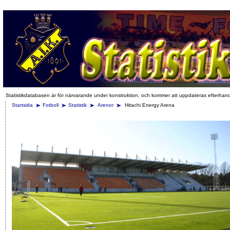
Statistikdatabasen är för närvarande under konstruktion, och kommer att uppdateras efterhan
Startsida
Fotboll
Statistik
Arenor
Hitachi Energy Arena