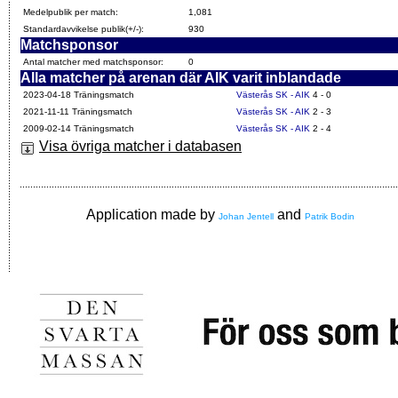
Medelpublik per match:
1,081
Standardavvikelse publik(+/-):
930
Matchsponsor
Antal matcher med matchsponsor:
0
Alla matcher på arenan där AIK varit inblandade
2023-04-18 Träningsmatch
Västerås SK - AIK
4 - 0
2021-11-11 Träningsmatch
Västerås SK - AIK
2 - 3
2009-02-14 Träningsmatch
Västerås SK - AIK
2 - 4
Visa övriga matcher i databasen
Application made by
and
Johan Jentell
Patrik Bodin