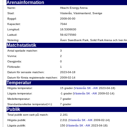
Arenainformation
Namn:
Hitachi Energy Arena
Stad:
Västerås, Västmanland, Sverige
Byggd:
2008-00-00
Kapacitet:
7044
Longitud:
16.5306630
Latitud:
59.6275560
Notering:
Även Swedbank Park, Solid Park Arena och Iver A
Matchstatistik
Antal spelade matcher:
3
Vunna:
2
Oavgjorda:
0
Förlorade:
1
Datum för senaste matchen:
2023-04-18
Datum för första registrerade matchen:
2009-02-14
Temperatur
Högsta temperatur:
15 grader (
Västerås SK - AIK
2023-04-18)
Lägsta temperatur:
-1 grader (
Västerås SK - AIK
2009-02-14)
Medeltemperatur:
7 grader
Standardavvikelse temperatur(+/-):
7 grader
Publik
Total publik som varit på match:
2,161
Högsta publik:
2,011 (
Västerås SK - AIK
2009-02-14)
Lägsta publik:
150 (
Västerås SK - AIK
2023-04-18)