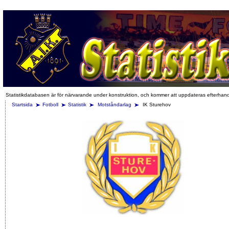
Statistikdatabasen är för närvarande under konstruktion, och kommer att uppdateras efterhan
Startsida
Fotboll
Statistik
Motståndarlag
IK Sturehov