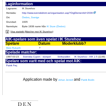
Laginformation
Lagnamn:
IK Sturehov
Hemsida:
http://www.svenskidrott.se/organisation.asp?OrgElementId=2039
Ort:
Örebro
,
Sverige
Grundad:
1935
Namnbyte:
Bytte 1938 namn från
IK Sture (Örebro)
Visa statistik (Matcher mot IK Sturehov)
AIK-spelare som även spelat i IK Sturehov
Spelare
Datum
Moderklubb?
Mats Rubarth
?
Spelade matcher:
1997-03-23
Svenska Cupen - slutspel
Sörbyvallen
IK Sturehov - AIK 1-5
(1148)
Spelare som varit med och spelat mot AIK:
Patrik Frej
Application made by
and
Johan Jentell
Patrik Bodin